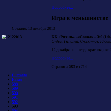
Подробнее...
Игра в меньшинстве
Создано: 13 декабря 2013
ХК «Рязань» –«Сокол» – 3:0 (1:0, 
Судьи: Гамалей, Скороумов, Юдаков
12 декабря на выезде красноярски
Подробнее...
Страница 593 из 714
В начало
Назад
588
589
590
591
592
593
594