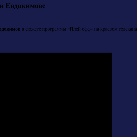
и Евдокимове
вдокимов
в сюжете программы «Плей офф» на краевом телекана