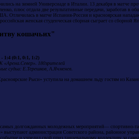
ились на зимней Универсиаде в Италии. 13 декабря в матче пр
ленко, плюс отдала две результативные передачи, заработав в об
ША. Отличилась в матче Испания-Россия и красноярская напада
 российская женская студенческая сборная сыграет со сборной Я
битву кошачьих"
:4 (0:1, 0:1, 1:2)
СК «Арена.Север». 180зрителей
ные судьи: Е.Терешков, А.Ячменев.
Красноярские Рыси» уступила на домашнем льду гостям из Каза
из самых долгожданных молодежных мероприятий— спортивно-та
 выступают администрация Советского района, районное управл
 событие и учредил свой приз танцевальному коллективу за сам