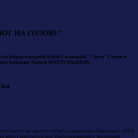
НОГ НА ГОЛОВУ"
сто (перед выездной игрой с командой "Саров"), имея в
ый тренер команды Андрей МАРТЕМЬЯНОВ.
ска
атче этого года одолеть гостей из дивизиона «Поволжье», МХК
рвых минут ринулись в бой. Воспользовавшись численным