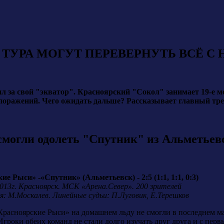
ТУРА МОГУТ ПЕРЕВЕРНУТЬ ВСЁ С 
 за свой "экватор". Красноярский "Сокол" занимает 19-е ме
и 15 поражений. Чего ожидать дальше? Рассказывает главн
смогли одолеть "Спутник" из Альметьев
е Рыси» -«Спутник» (Альметьевск) - 2:5 (1:1, 1:1, 0:3)
2013г. Красноярск. МСК «Арена.Север». 200 зрителей
я: М.Москалев. Линейные судьи: П.Луговик, Е.Терешков
Красноярские Рыси» на домашнем льду не смогли в последнем м
гроки обеих команд не стали долго изучать друг друга и с пе