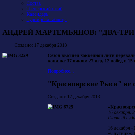
Состав
Тренерский штаб
Календарь
Турнирная таблица
АНДРЕЙ МАРТЕМЬЯНОВ: "ДВА-ТРИ 
Создано: 17 декабря 2013
Сезон высшей хоккейной лиги перевалил
копилке 37 очков: 27 игр, 12 побед 
Подробнее...
"Красноярские Рыси" не 
Создано: 17 декабря 2013
«Красноярски
16 декабря. 
Главный судь
16 декабря «
«Спутник». И