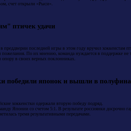
ом, счет открыли «Рыси».
ям" птичек удачи
в преддверии последней игры в этом году вручил хоккеистам п
и пожелания. По их мнению, команда нуждается в поддержке не 
и опору в своих верных поклонниках.
ки победили японок и вышли в полуфин
йские хоккеистки одержали вторую победу подряд.
манду Японии со счетом 5:1. В результате россиянки досрочно 
метилась тремя результативными передачами.