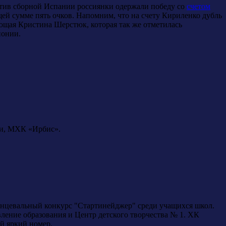
отив сборной Испании россиянки одержали победу со
счетом
щей сумме пять очков. Напомним, что на счету Кириленко дубль
ющая Кристина Шерстюк, которая так же отметилась
понии.
ни, МХК «Ирбис».
нцевальный конкурс "Стартинейджер" среди учащихся школ.
ение образования и Центр детского творчества № 1. ХК
ый яркий номер.