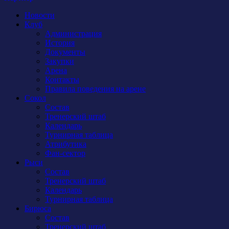
Новости
Клуб
Администрация
История
Документы
Закупки
Арена
Контакты
Правила поведения на арене
Сокол
Состав
Тренерский штаб
Календарь
Турнирная таблица
Атрибутика
Фан-сектор
Рыси
Состав
Тренерский штаб
Календарь
Турнирная таблица
Бирюса
Состав
Тренерский штаб