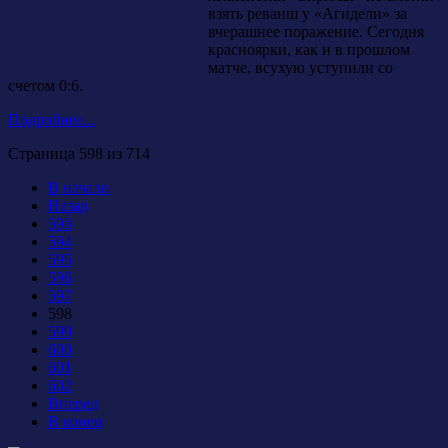
взять реванш у «Агидели» за
вчерашнее поражение. Сегодня
красноярки, как и в прошлом
матче, всухую уступили со
счетом 0:6.
Подробнее...
Страница 598 из 714
В начало
Назад
593
594
595
596
597
598
599
600
601
602
Вперед
В конец