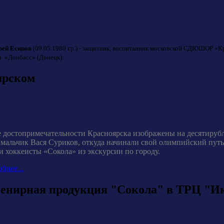
рей Есипов
(09.05.1980 г.р.) - защитник, воспитанник московской СДЮШОР «
и «Донбасс» (Донецк).
ярском
 достопримечательности Красноярска изображены на десятирубле
 мальчик Вася Суриков, откуда начинали свой олимпийский пу
и хоккеисты «Сокола» из экскурсии по городу.
бнее...
енирная продукция "Сокола" в ТРЦ "И