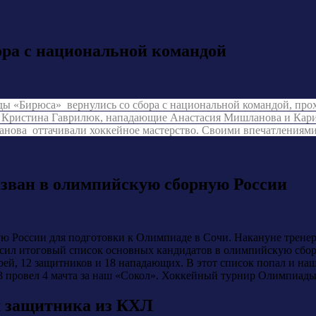
ора с национальной командой
ы «Бирюса» вернулись со сбора с национальной командой, про
р Кристина Гаврилюк, нападающие Анастасия Мишланова и Кари
нова оттачивали хоккейное мастерство. Своими впечатлениями
зван в олимпийскую сборную России
ю России для подготовки к Олимпиаде в Сочи. Накануне тренерс
ил итоговый список основных кандидатов в олимпийскую сбор
рей, 12 защитников и 18 нападающих. В этот список попал и н
3 провел 4 мачта за наш «Сокол». Хоккейный турнир Олимпиады-2
л защитника из КХЛ