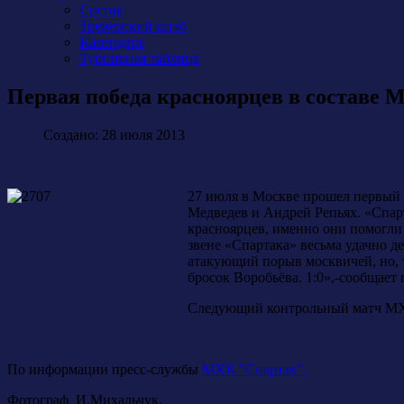
Состав
Тренерский штаб
Календарь
Турнирная таблица
Первая победа красноярцев в составе
Создано: 28 июля 2013
27 июля в Москве прошел первый 
Медведев и Андрей Репьях. «Спарт
красноярцев, именно они помогли 
звене «Спартака» весьма удачно д
атакующий порыв москвичей, но, 
бросок Воробьёва. 1:0»,-сообщает
Следующий контрольный матч МХК
По информации пресс-службы
МХК "Спартак".
Фотограф И.Михальчук.