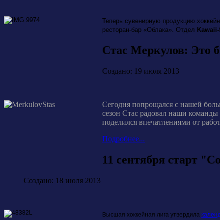
Теперь сувенирную продукцию хоккейн
ресторан-бар «Облака». Отдел
Kawaii-
Стас Меркулов: Это 
Создано: 19 июля 2013
Сегодня попрощался с нашей боль
сезон Стас радовал наши команды
поделился впечатлениями от работ
Подробнее...
11 сентября старт "С
Создано: 18 июля 2013
Высшая хоккейная лига утвердила
кален