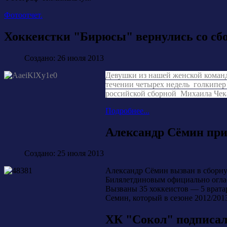
Фотоотчет.
Хоккеистки "Бирюсы" вернулись со сб
Создано: 26 июля 2013
Девушки из нашей женской команд
течении четырех недель голкипе
российской сборной Михаила Чека
Подробнее...
Александр Сёмин при
Создано: 25 июля 2013
Александр Сёмин вызван в сборну
Билялетдиновым официально оглас
Вызваны 35 хоккеистов — 5 врата
Семин, который в сезоне 2012/201
ХК "Сокол" подписа