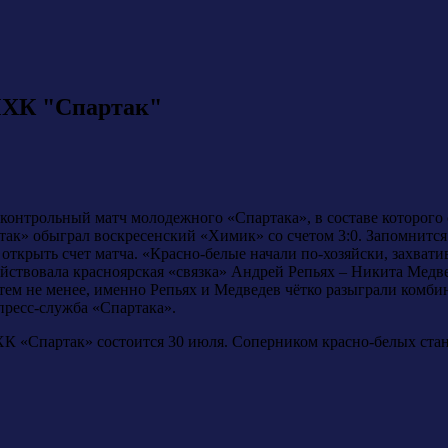
 МХК "Спартак"
контрольный матч молодежного «Спартака», в составе которого
ак» обыграл воскресенский «Химик» со счетом 3:0. Запомнится 
открыть счет матча. «Красно-белые начали по-хозяйски, захват
ействовала красноярская «связка» Андрей Репьях – Никита Медв
тем не менее, именно Репьях и Медведев чётко разыграли комб
 пресс-служба «Спартака».
 «Спартак» состоится 30 июля. Соперником красно-белых ста