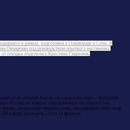
ходившего в рамках подготовки к Олимпиаде в Сочи. В
на Овчаренко под руководством опытного наставника
 от поездки поделилась Кристина Гаврилюк.
кий штаб сборной России по хоккею во главе с Зинэтулой
ную России по хоккею, приглашенных на сбор в Сочи.
аш земляк, двукратный чемпион мира, нападающий Александр
014 будет проходить с 8 по 23 февраля.