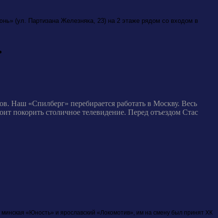
ь» (ул. Партизана Железняка, 23) на 2 этаже рядом со входом в
ь
в. Наш «Спилберг» перебирается работать в Москву. Весь
ит покорить столичное телевидение. Перед отъездом Стас
и минская «Юность» и ярославский «Локомотив», им на смену был принят ХК