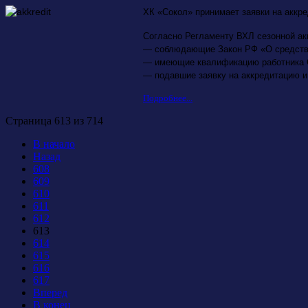
ХК «Сокол» принимает заявки на аккр
Согласно Регламенту ВХЛ сезонной а
— соблюдающие Закон РФ «О средств
— имеющие квалификацию работника 
— подавшие заявку на аккредитацию и
Подробнее...
Страница 613 из 714
В начало
Назад
608
609
610
611
612
613
614
615
616
617
Вперед
В конец