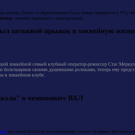
ых клубов «Сокол» и «Красноярские Рыси» можно приобрести в ТРЦ «Июн
factory
любезно поделился с нами витриной.
был затяжной прыжок в хоккейную жизн
шой хоккейной семьей клубный оператор-режиссер Стас Меркуло
 и болельщиков своими душевными роликами, теперь ему предсто
ы в хоккейном клубе.
окола" в чемпионате ВХЛ
дарь
игр сезона 2013/2014, в котором примут участие 26 команд. ВХЛ покинул