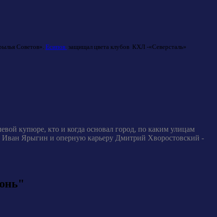
Крылья Советов».
Есипов
защищал цвета клубов КХЛ -«Северсталь»
вой купюре, кто и когда основал город, по каким улицам
ть Иван Ярыгин и оперную карьеру Дмитрий Хворостовский -
юнь"