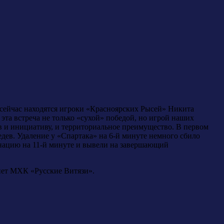
 сейчас находятся игроки «Красноярских Рысей» Никита
эта встреча не только «сухой» победой, но игрой наших
ив и инициативу, и территориальное преимущество. В первом
едев. Удаление у «Спартака» на 6-й минуте немного сбило
инацию на 11-й минуте и вывели на завершающий
нет МХК «Русские Витязи».