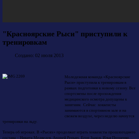
"Красноярские Рыси" приступили к
тренировкам
Создано: 02 июля 2013
Молодежная команда «Красноярские
Рыси» приступила к тренировкам в
рамках подготовки к новому сезону. Все
спортсмены после прохождения
медицинского осмотра допущены к
занятиям. Сейчас хоккеисты
занимаются в спортивном зале и на
свежем воздухе, через неделю начнутся
тренировки на льду.
Теперь об игроках. В «Рысях» продолжат играть хоккеисты прошлогоднего
состава – Никита Медведев, Андрей Репьях, Егор Зыков, Илья Проценко,