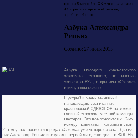
провел 9 матчей за ХК «Рязань», а также
42 игры в ангарском «Ермаке»,
заработав 6 очков.
Азбука Александра
Репьях
Создано: 27 июня 2013
Азбука молодого красноярского
хоккеиста, ставшего, по мнению
экспертов ВХЛ, открытием «Сокола»
в минувшем сезоне.
Шустрый и очень техничный
нападающий, воспитанник
красноярской СДЮСШОР по хоккею,
главный старожил местной команды
мастеров. Это все относится к 12-му
номеру «крылатых», который в свой
21 год успел провести в рядах «Сокола» уже четыре сезона. Два из
них Александр Репьях выступал в первой лиге, еще два – в ВХЛ. Но