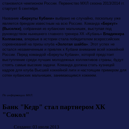
становился чемпионом России. Первенство МХЛ сезона 2013/2014 гг.
стартует 6 сентября.
Название
«Беркуты Кубани»
выбрано не случайно, поскольку уже
является брендом известным на всю Россию. Команда
«Беркут»
(Выселки)
, собранная из кубанских мальчишек, выступая под
руководством нынешнего главного тренера ХК «Кубань»
Владимира
Колпакова
, впервые в истории стала победителем всероссийских
соревнований на призы клуба
«Золотая шайба»
. Этот успех не
остался незамеченным и привлек к Кубани внимание всей хоккейной
России. Перед командой «Беркуты Кубани», которой предстоит
выступление среди лучших молодежных коллективов страны, будут
стоять самые высокие задачи. Команда должна стать кузницей
кадров для клуба Высшей хоккейной лиги и настоящим примером для
сотен кубанских мальчишек, занимающимся хоккеем.
По информации МХЛ.
Банк "Кедр" стал партнером ХК
"Сокол"
Создано: 03 июля 2013