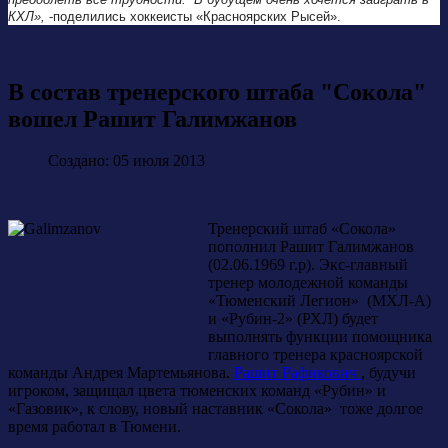
КХЛ»,
-поделились хоккеисты «Красноярских Рысей».
В состав тренерского штаба "Сокола"
вошел Рашит Галимжанов
Создано: 05 июля 2013
Тренерский штаб «Сокола»
пополнил Рашит Галимжанов
(02.06.1969 г.р). Экс-главный
тренер молодежной команды
«Тюменский Легион» (МХЛ-А)
и «Рубин-2» (РХЛ) будет
выполнять функции помощника
главного тренера красноярской
команды Андрея Мартемьянова.
Рашит Рафикович
, будучи
игроком, защищал цвета тюменских команд «Рубин» и
«Газовик», к слову, новый наставник «Сокола» тоже долгое
время работал в Тюмени.