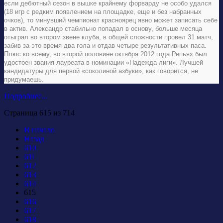
если дебютный сезон в вышке крайнему форварду не особо удался
(18 игр с редким появлением на площадке, еще и без набранных
очков), то минувший чемпионат красноярец явно может записать себе
в актив. Александр стабильно попадал в основу, больше месяца
отыграл во втором звене клуба, в общей сложности провел 31 матч,
забив за это время два гола и отдав четыре результативных паса.
Плюс ко всему, во второй половине октября 2012 года Репьях был
удостоен звания лауреата в номинации «Надежда лиги». Лучшей
кандидатуры для первой «соколиной азбуки», как говорится, не
придумаешь.
Подробнее...
Страница 615 из 714
В начало
Назад
610
611
612
613
614
615
616
617
618