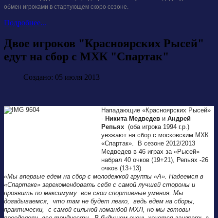
обмен игроками в стартующем скоро сезоне.
Подробнее...
Двое игроков "Красноярских Рысей"
едут на сбор с МХК "Спартак"
Создано: 05 июля 2013
Нападающие «Красноярских Рысей»
-
Никита Медведев
и
Андрей
Репьях
(оба игрока 1994 г.р.)
уезжают на сбор с московским МХК
«Спартак». В сезоне 2012/2013
Медведев в 46 играх за «Рысей»
набрал 40 очков (19+21), Репьях -26
очков (13+13).
«Мы впервые едем на сбор с молодежкой группы «А». Надеемся в
«Спартаке» зарекомендовать себя с самой лучшей стороны и
проявить по максимуму все свои спортивные умения. Мы
догадываемся, что там не будет легко, ведь едем на сборы,
практически, с самой сильной командой МХЛ, но мы готовы
преодолеть все трудности. В будущем очень хочется заиграть в