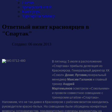
Состав
Тренерский штаб
Календарь
Турнирная таблица
Ответный визит красноярцев в
"Спартак"
Создано: 06 июля 2013
В пятницу, 5 июля в расположение
«Спартака» прибыла делегация из
Красноярска. Генеральный директор ХК
«Сокол»
Денис Луговик,
генеральный
менеджер
Максим Галанов
и главный
тренер
Андрей
Мартемьянов
осмотрели «Сокольники»
и провели совместное совещание с
тренерским штабом «Спартака».
Напомним, что не так давно в Красноярске с рабочим визитом находились
руководители красно-белых.
На совещании были обсуждены конкретные
моменты сотрудничества, предварительно озвучены кандидатуры на