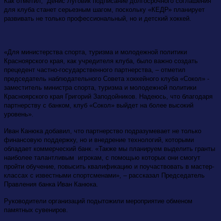
Как отметил, Денис Луговик подписание долгосрочного соглашения
для клуба станет серьезным шагом, поскольку «КЕДР» планирует
развивать не только профессиональный, но и детский хоккей.
«Для министерства спорта, туризма и молодежной политики
Красноярского края, как учредителя клуба, было важно создать
прецедент частно-государственного партнерства, – отметил
председатель наблюдательного Совета хоккейного клуба «Сокол» -
заместитель министра спорта, туризма и молодежной политики
Красноярского края Григорий Заподойников. Надеюсь, что благодаря
партнерству с банком, клуб «Сокол» выйдет на более высокий
уровень».
Иван Канюка добавил, что партнерство подразумевает не только
финансовую поддержку, но и внедрение технологий, которыми
обладает коммерческий банк. «Также мы планируем выделить гранты
наиболее талантливым игрокам, с помощью которых они смогут
пройти обучение, повысить квалификацию и поучаствовать в мастер-
классах с известными спортсменами», – рассказал Председатель
Правления банка Иван Канюка.
Руководители организаций подытожили мероприятие обменом
памятных сувениров.