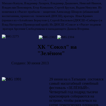
Михаил Капула, Владимир Лазарев, Владимир Дашкевич, Николай Иванов,
Владислав Пономарев, Егор Камышин, Сергей Брухан, Вадим Никулин. Из
новичков в «Рыси» прибыли – защитник Александр Шпарло (абаканский
воспитанник, пришел из тюменской ДЮСШ), вратарь Илья Кривич
(пришел из «Алтайских Беркутов»), Сергей Васильев (ДЮСШ «Сибирь») и
Влад Нагорнов (Приморский край). Из ДЮСШ «Сокол» в «Рыси» подняли
вратаря Арсения Слободчикова и нападающего Данила Вторина.
ХК "Сокол" на
"Зелёном"
Создано: 30 июня 2013
29 июня на о.Татышев состоялся
самый масштабный семейный
фестиваль «ЗЕЛЁНЫЙ».
Четвертый год подряд тысячи
красноярцев собираются на
острове, чтобы развлечься на
сотне тематических площадок,