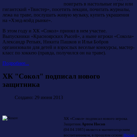
поиграть в настольные игры или
гигантский «Твистер», посетить лекции, почитать журналы,
лежа на траве, послушать живую музыку, купить украшения
на «Хэнд-мэйд рынке».
В этом году и ХК «Сокол» принял в нем участие.
Выпускники «Красноярских Рысей», а ныне игроки «Сокола»
Александр Репьях, Никита Пашков и Илья Бобров
организовали для детей и взрослых веселые конкурсы, мастер-
класс по хоккею (правда, получился он на траве).
Подробнее...
ХК "Сокол" подписал нового
защитника
Создано: 29 июня 2013
ХК «Сокол» подписал нового игрока.
Защитник
Артем Носов
(04.04.1985)
является магнитогорским
воспитанником, в прошлом сезоне
Носов