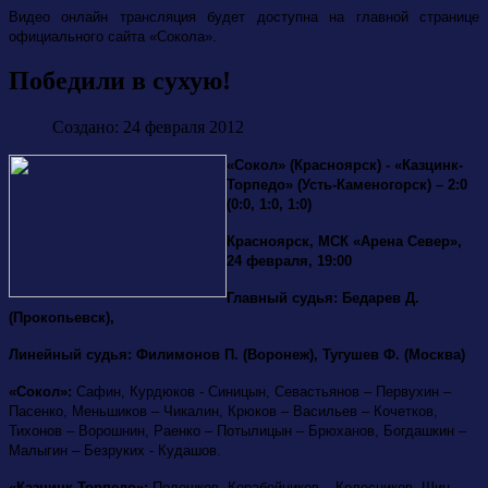
Видео онлайн трансляция будет доступна на главной странице
официального сайта «Сокола».
Победили в сухую!
Создано: 24 февраля 2012
«Сокол» (Красноярск) - «Казцинк-
Торпедо» (Усть-Каменогорск) – 2:0
(0:0, 1:0, 1:0)
Красноярск, МСК «Арена Север»,
24 февраля, 19:00
Главный судья: Бедарев Д.
(Прокопьевск),
Линейный судья: Филимонов П. (Воронеж), Тугушев Ф. (Москва)
«Сокол»:
Сафин, Курдюков - Синицын, Севастьянов – Первухин –
Пасенко, Меньшиков – Чикалин, Крюков – Васильев – Кочетков,
Тихонов – Ворошнин, Раенко – Потылицын – Брюханов, Богдашкин –
Малыгин – Безруких - Кудашов.
«Казцинк-Торпедо»:
Полошков,
Корабейников – Колесников, Шин –