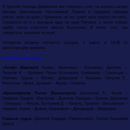
В третьем периоде Доброумов мог сократить счет, но хорошо сыграл
вратарь красноярцев. Неутомимый Пашков в середине периода
убегал один на один с Кривичем, но тот сумет свои ворота отстоять.
Справился он и с выходом один на один Репьяха, а затем поймал
шайбу после хлесткого броска Выступова. В итоге, счет, как
говориться, оказался по игре!
Четвертая встреча состоится сегодня, 1 марта, в 19:30 по
красноярскому времени.
Текстовая трансляция
«Алтай» (Барнаул):
Кривич, Иванченко – Кольченко, Дягилев ––
Петухов И. – Шубович; Репин -Кузьмичев, Хлебников – Стрельцов –
Ковязин; Гудков – Вяткин, Доброумов – Кузьмин- Петухов Е.,
Филиппов - Ярцев, Духанин – Жуков - Семенов.
«Красноярские Рыси» (Красноярск):
Богочанов А.; Косов –
Смирнов; Пашков - Выступов – Дьячков; Синицын – Храпак, Брюханов
– Безруких – Репьях; Богочанов Д. – Капула, Тумигин – Вельмискин –
Новиков; Зыков – Дьяков, Евдокимов – Дроздецкий – Медведев.
Главные судьи:
Дмитрий Бедарев (Прокопьевск), Сергей Башкиров
(Омск).