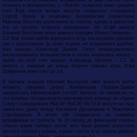
остались в меньшинстве, у «Рысей» появился шанс сравнять
счет. Ещё спустя четыре минуты «отдыхать» отправился
Сергей Ярцев за подножку. Большинство подопечные
Максима Шостова реализовать не смогли, однако в равенстве
все же удалось огорчить барнаульцев. На 32-фй минуте
Евгений Выступов четко замкнул передачу Ивана Смирнова –
2:2! Как только шайба вернулась в игру, последовало удаление
уже у красноярцев. За атаку игрока, не владеющего шайбой,
был наказан Александр Дьяков. Гости незамедлительно
воспользовались большинством и вновь вырвались вперед –
шайбу на свой счет записал Александр Дягилев – 2:3. За
минуту с лишним до конца второго отрезка игры Илья
Доброумов довел счет до 2:4.
В третьем периоде Евгений Выступов смог вернуть матчу
интригу, оформив дубль! Комбинация Пашков-Дьяков
завершилась взятием ворот гостей! Зрители, не смотря на то,
что впервые сегодня видели красноярскую команду на «Арене
Север» скандировали РЫСИ! РЫСИ! На 52-й минуте на льду
завязалась драка между Евгением Дроздецким и Максимом
Стрельцовым. В итоге оба отправились на скамейку
штрафников за грубость. За 20 секунд до финальной сирены
«Рыси» взяли таймаут, после чего было решено выпустить
шестого полевого игрока, однако спасти игру нашим ребятам
так и не удалось. Итог – победа «Алтая» 3:4.