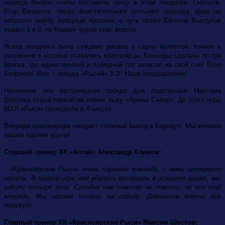
никогда близки, чтобы поставить точку в этом поединке. Сначала,
Егор Безруких, после блистательного сольного прохода, едва не
забросил шайбу изящным броском, а чуть позже Евгений Выступов
вышел 1 в 0, но Кривич чудом спас ворота.
Исход поединка было суждено решить в серии буллитов, точнее и
увереннее в которых оказались красноярцы. Команды сделали по три
броска, где единственный и победный гол записал на свой счет Егор
Безруких! Итог – победа «Рысей» 3:2!! Наши поздравления!
Напомним, что сегодняшняя победа для подопечных Максима
Шостова стала первой на новом льду «Арены Север». До этого игры
МХЛ «Рыси» проводили в Ачинске.
Впереди красноярцев ожидает сложный выезд в Барнаул. Мы желаем
нашим парням удачи!
Старший тренер ХК «Алтай» Александр Климов:
- «Красноярские Рыси» очень хорошая команда, с ними интересно
играть. В первой игре нам удалось выиграть в основное время, мы
забили четыре гола. Сегодня нам немного не повезло, но все ещё
впереди. Мы играем только на победу. Домашние матчи все
покажут.
Главный тренер ХК «Красноярские Рыси» Максим Шостов: