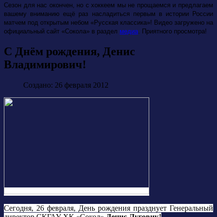
Сезон для нас окончен, но с хоккеем мы не прощаемся и предлагаем
вашему вниманию ещё раз насладиться первым в истории России
матчем под открытым небом «Русская классика»! Видео загружено на
официальный сайт «Сокола» в раздел
медиа
. Приятного просмотра!
С Днём рождения, Денис
Владимирович!
Создано: 26 февраля 2012
Сегодня, 26 февраля, День рождения празднует Генеральный
директор СКГАУ ХК «Сокол»
Денис Луговик!