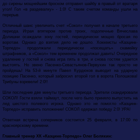
до сирены мощнейшим броском отправил шайбу в правый от вратаря
угол! Гол «в раздевалку» - 1:0! С таким счетом команды ушли на
перерыв.
Отличный шанс увеличить счет «Сокол» получил в начале третьего
периода. Играя впятером против троих, подопечные Вячеслава
Долишни осаждали зону гостей, периодически мощно бросая по
воротам. Однако до взятия дело не дошло. Хоккеисты «Казцинк-
Торпедо» продолжали периодически «посещать» скамейку
штрафников, а «Сокол» тем временем продолжал давить! Очередное
удаление у гостей и снова игра пять в три, и снова гостям удается
выстоять. Но звено Пасенко-Севастьянов-Первухин так просто не
пройдешь! На 53-й минуте Павел Курдюков выводит на ударную
позицию Пасенко, который забросил второй гол в ворота Полошкова!
Трибуны взревели! 2:0!!
Шли последние две минуты третьего периода. Зрители скандировали
СОКОЛ! Гости взяли таймаут, после чего было приняло выпустить на
лед шестого полевого игрока. Однако это не помогло «Казцинк-
Торпедо» исправить положение! СОКОЛ одержал победу 2:0! УРА!
Ответная встреча соперников состоится 25 февраля, в 17:00 по
красноярскому времени.
Главный тренер ХК «Казцинк-Торпедо» Олег Болякин: