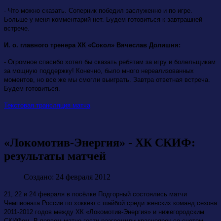
- Что можно сказать. Соперник победил заслуженно и по игре.
Больше у меня комментарий нет. Будем готовиться к завтрашней
встрече.
И. о. главного тренера ХК «Сокол» Вячеслав Долишня:
- Огромное спасибо хотел бы сказать ребятам за игру и болельщикам
за мощную поддержку! Конечно, было много нереализованных
моментов, но все же мы смогли выиграть. Завтра ответная встреча.
Будем готовиться.
Текстовая трансляция матча
«Локомотив-Энергия» - ХК СКИФ:
результаты матчей
Создано: 24 февраля 2012
21, 22 и 24 февраля в посёлке Подгорный состоялись матчи
Чемпионата России по хоккею с шайбой среди женских команд сезона
2011-2012 годов между ХК «Локомотив-Энергия» и нижегородским
СКИФом. В первом матче гости разгромили красноярок со счетом