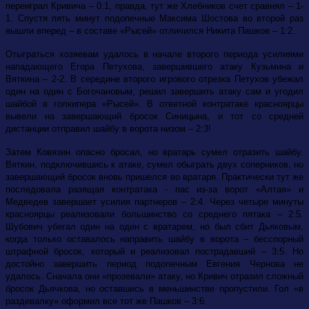
переиграл Кривича – 0:1, правда, тут же Хлебников счет сравнял – 1-
1. Спустя пять минут подопечные Максима Шостова во второй раз
вышли вперед – в составе «Рысей» отличился Никита Пашков – 1:2.
Отыграться хозяевам удалось в начале второго периода усилиями
нападающего Егора Петухова, завершившего атаку Кузьмина и
Вяткина – 2-2. В середине второго игрового отрезка Петухов убежал
один на один с Богочановым, решил завершить атаку сам и угодил
шайбой в голкипера «Рысей». В ответной контратаке красноярцы
вывели на завершающий бросок Синицына, и тот со средней
дистанции отправил шайбу в ворота низом – 2:3!
Затем Ковязин опасно бросал, но вратарь сумел отразить шайбу.
Вяткин, подключившись к атаке, сумел обыграть двух соперников, но
завершающий бросок вновь пришелся во вратаря. Практически тут же
последовала разящая контратака - пас из-за ворот «Алтая» и
Медведев завершает усилия партнеров – 2:4. Через четыре минуты
красноярцы реализовали большинство со среднего пятака – 2:5.
Шубович убегал один на один с вратарем, но был сбит Дьяковым,
когда только оставалось направить шайбу в ворота – бесспорный
штрафной бросок, который и реализовал пострадавший – 3:5. Но
достойно завершить период подопечным Евгения Чернова не
удалось. Сначала они «прозевали» атаку, но Кривич отразил сложный
бросок Дьячкова, но оставшись в меньшинстве пропустили. Гол «в
раздевалку» оформил все тот же Пашков – 3:6.