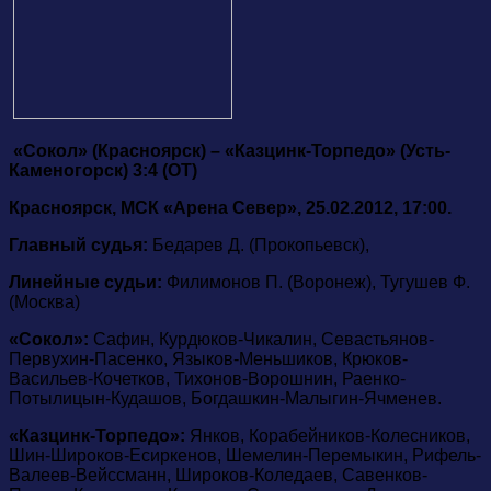
«Сокол» (Красноярск) – «Казцинк-Торпедо» (Усть-
Каменогорск) 3:4 (ОТ)
Красноярск, МСК «Арена Север», 25.02.2012, 17:00.
Главный судья:
Бедарев Д. (Прокопьевск),
Линейные судьи:
Филимонов П. (Воронеж), Тугушев Ф.
(Москва)
«Сокол»:
Сафин, Курдюков-Чикалин, Севастьянов-
Первухин-Пасенко, Языков-Меньшиков, Крюков-
Васильев-Кочетков, Тихонов-Ворошнин, Раенко-
Потылицын-Кудашов, Богдашкин-Малыгин-Ячменев.
«Казцинк-Торпедо»:
Янков, Корабейников-Колесников,
Шин-Широков-Есиркенов, Шемелин-Перемыкин, Рифель-
Валеев-Вейссманн, Широков-Коледаев, Савенков-