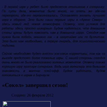
-
В первой игре у ребят было предвзятое отношение к сопернику.
По сути дела, моментов было много, но опять же где-то
перегорели, где-то переволновались. Оставляет желать лучшего
игра в обороне. Это были наши первые игры в «Арене Север» -
здесь новый лед, новая атмосфера. Отмечу, что условия для
работы здесь просто шикарные. Будем надеяться, что домашние
стены арены будут помогать нам в домашних играх. Сегодня нам
нужна была победа, неважно как – в овертайме или по буллитам.
Это было нам необходимо, в первую очередь, для психологического
подъема.
Сейчас необходимо будет внести кое-какие коррективы, так как на
выезде предстоят более тяжелые игры. С нашей стороны сегодня
очень много не было реализовано голевых моментов. Отмечу также
хорошую игру вратаря соперника. Ведь игра голкипера это большая
значимость в матчах плей-офф. Будем работать, будем
готовиться к играм в Барнауле.
«Сокол» завершил сезон!
Создано: 26 февраля 2012