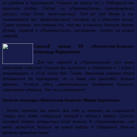
ей удобнее в Красноярске. Раньше на дорогу до п. Подгорный мы
тратили полдня. Сейчас на «Первомайском» тренировочный
процесс стал более качественный. Тут же под боком у нас
тренажерный зал, профилакторий, питание, ну и качество лучше.
Самое главное, это конечно то, что мы исключили длинную дорогу.
Думаю, переезд в «Первомайский», несомненно, пойдет на пользу
команде.
Главный тренер ХК «Локомотив-Энергия»
Александр Ведерников:
- Для нас переезд в «Первомайский» это очень
радостное событие! Раньше мы выезжали в Подгорный в 7 утра и
возвращались в 15-16 часов дня. Теперь девчонкам намного ближе
добираться до тренировок, да и дома они проводят больше
времени. Условия здесь замечательные, раздевалки большие,
тренерские удобные. Нас все устраивает!
Капитан команды «Локомотив-Энергия» Мария Кириленко:
- Этого переезда мы ждали два года и, наконец, он свершился!
Теперь вот ждем следующий переезд в ледовый дворец «Сокол»,
который должен открыться этой осенью. В «Первомайском» нам
очень нравится, больше не нужно ездить в Подгорный, больше
времени проводим дома!