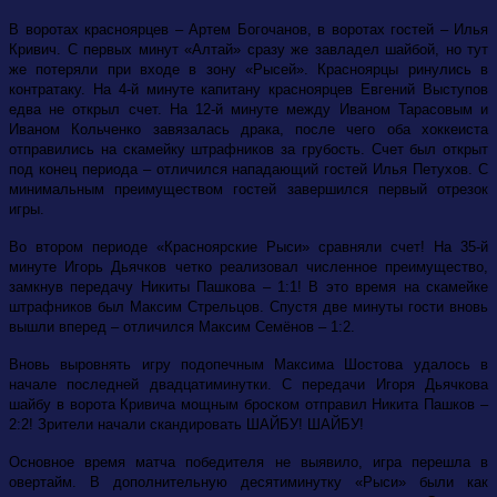
В воротах красноярцев – Артем Богочанов, в воротах гостей – Илья
Кривич. С первых минут «
Алтай» сразу же завладел шайбой, но тут
же потеряли при входе в зону «Рысей». Красноярцы ринулись в
контратаку. На 4-й минуте капитану красноярцев Евгений Выступов
едва не открыл счет. На 12-й минуте между Иваном Тарасовым и
Иваном Кольченк
о завязалась драка, после чего оба хоккеиста
отправились на скамейку штрафников за грубость. Счет был открыт
под конец периода – отличился нападающий гостей Илья Петухов. С
минимальным преимуществом гостей завершился первый отрезок
игры.
Во втором периоде «Красноярские Рыси» сравняли счет! На 35-й
минуте Игорь Дьячков четко реализовал численное преимущество,
замкнув передачу Никиты Пашкова – 1:1! В это время на скамейке
штрафников был Максим Стрельцов. Спустя две минуты гости вновь
вышли вперед – отличился Максим Семёнов – 1:2.
Вновь выровнять игру подопечным Максима Шостова удалось в
начале последней двадцатиминутки. С передачи Игоря Дьячкова
шайбу в ворота Кривича мощным броском отправил Никита Пашков –
2:2! Зрители начали скандировать ШАЙБУ! ШАЙБУ!
Основное время матча победителя не выявило, игра перешла в
овертайм. В дополнительную десятиминутку «Рыси» были как