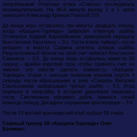
непробиваем! Ответная атака «Сокола» последовала
незамедлительно. На 48-й минуте выход 2 в 1 четко
завершил Александр Крюков! Гооолл!! 3:0!
До конца игры оставалось три минуты двадцать секунд,
когда «Казцинк-Торпедо» забросил ответную шайбу.
Отличился Андрей Корабейников замкнувший передачу
Константина Касаткина – 3:1. Гости взяли таймаут, после
которого в ворота Сафина влетела вторая шайба.
Результативный бросок на свой счет записал Константин
Савенков – 3:2. До конца игры оставались какие-то 30
секунд – крайне короткий срок, чтобы сравнять счет, но
именно это смогли сделать хоккеисты «Казцинк-
Торпедо». Играя с шестым полевым игроком спустя 4
секунды после вбрасывания в зоне «Сокола» Виталий
Смольянинов забрасывает третью шайбу – 3:3. Игра
перешла в овертайм, в котором удачливее оказались
гости. Смолянинов оформил дубль, принеся своей
команде победу. Досадное поражение красноярцев – 3:4
После 53 матчей красноярский клуб набрал 59 очков.
Главный тренер ХК «Казцинк-Торпедо» Олег
Болякин: