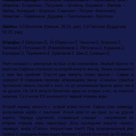
Широков - Есиркенов , Петушкин – Штайгер, Берников – Валеев –
Майер, Коледаев – Широков, Савенков – Петров –Казначеев,
Шемелин – Перемыкин, Дударев – Смольянинов - Касаткин.
Шайбы:
1:0 Кочетков (Крюков, 39:15, рав), 2:0 Пасенко (Курдюков,
52:23, рав),
Штрафы:
2
(Широков-2), 10 (Первухин-2, Чикалин-2, Широков-2,
Тихонов-2, Петушкин-2), (Корабейников-2, Петушкин-2, Кудашов-2,
Коледаев-2, Перемикин-2, Брюханов-2, Шин-2, Синицын-2,
Матч начался с обоюдных острых атак соперников. Первый бросок по
воротам Сафина случился на второй минуте матча, Эмиль справился
с ним без проблем. Спустя две минуты снова бросок – Сафин в
порядке! В середине периода атакующему звену «Сокола» удается
буквально зажать гостей в зоне, но до реализации броска дело так и
не дошло. На 16-й минуте Кочетков едва не открыл счет, не хватило
везения. Со счетом 0:0 закончился первый отрезок игры.
Второй период начался с острой атаки гостей. Сафин спас команду,
вытаскивая шайбу с ленточки. Атаки шли то на одни, то на другие
ворота. Череда удалений, сломанные клюшки – напряжение во
втором отрезке игры нарастало! Шла последняя минута первого
периода, когда «Сокол» открыл-таки счет!! Под оглушительный рев
трибун с передачи Александра Крюкова Сергей Кочетков за 45-секунд