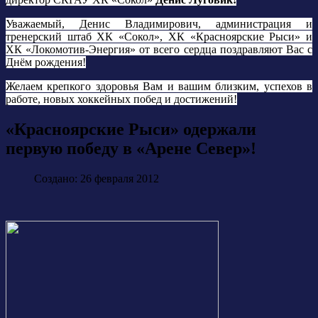
Уважаемый, Денис Владимирович, администрация и
тренерский штаб ХК «Сокол», ХК «Красноярские Рыси» и
ХК «Локомотив-Энергия» от всего сердца поздравляют Вас с
Днём рождения!
Желаем крепкого здоровья Вам и вашим близким, успехов в
работе, новых хоккейных побед и достижений!
«Красноярские Рыси» одержали
первую победу в «Арене Север»!
Создано: 26 февраля 2012