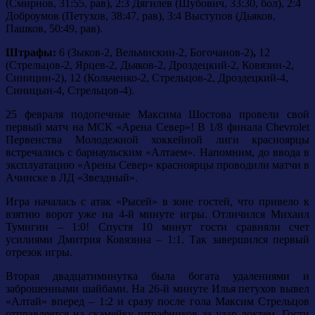
(Смирнов, 31:55, рав), 2:3 Дягилев (Шубович, 33:30, бол), 2:4
Доброумов (Петухов, 38:47, рав), 3:4 Выступов (Дьяков,
Пашков, 50:49, рав).
Штрафы:
6 (Зыков-2, Вельмискин-2, Богочанов-2)
,
12
(Стрельцов-2, Ярцев-2, Дьяков-2, Дроздецкий-2, Ковязин-2,
Синицин-2),
12 (Кольченко-2, Стрельцов-2, Дроздецкий-4,
Синицын-4, Стрельцов-4).
25 февраля подопечные Максима Шостова провели свой
первый матч на МСК «Арена Север»! В 1/8 финала Chevrolet
Первенства Молодежной хоккейной лиги красноярцы
встречались с барнаульским «Алтаем». Напомним, до ввода в
эксплуатацию «Арены Север» красноярцы проводили матчи в
Ачинске в ЛД «Звездный».
Игра началась с атак «Рысей» в зоне гостей, что привело к
взятию ворот уже на 4-й минуте игры. Отличился Михаил
Тумигин – 1:0! Спустя 10 минут гости сравняли счет
усилиями Дмитрия Ковязина – 1:1. Так завершился первый
отрезок игры.
Вторая двадцатиминутка была богата удалениями и
заброшенными шайбами. На 26-й минуте Илья петухов вывел
«Алтай» вперед – 1:2 и сразу после гола Максим Стрельцов
отправляется на скамейку штрафников за удар локтем. Гости