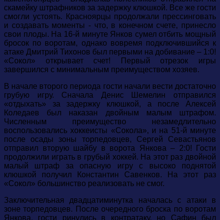
скамейку штрафников за задержку клюшкой. Все же гости
смогли устоять. Красноярцы продолжали прессинговать
и создавать моменты - что, в конечном счете, принесло
свои плоды. На 16-й минуте Янков сумел отбить мощный
бросок по воротам, однако вовремя подключившийся к
атаке Дмитрий Тихонов был первыми на добивание – 1:0!
«Сокол» открывает счет! Первый отрезок игры
завершился с минимальным преимуществом хозяев.
В начале второго периода гости начали вести достаточно
грубую игру. Сначала Денис Шемелин отправился
«отдыхать» за задержку клюшкой, а после Алексей
Коледаев был наказан двойным малым штрафом.
Численным преимущество незамедлительно
воспользовались хоккеисты «Сокола», и на 51-й минуте
после осады зоны торпедовцев, Сергей Севастьянов
отправил вторую шайбу в ворота Янкова – 2:0! Гости
продолжили играть в грубый хоккей. На этот раз двойной
малый штраф за опасную игру с высоко поднятой
клюшкой получил Константин Савенков. На этот раз
«Сокол» большинство реализовать не смог.
Заключительная двадцатиминутка началась с атаки в
зоне торпедовцев. После очередного броска по воротам
Янкова, гости ринулись в контратаку, но Сафин был