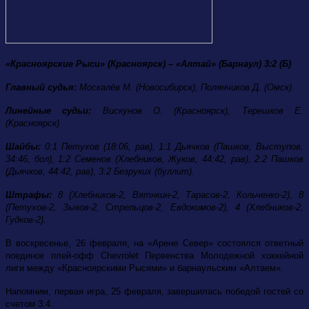
«Красноярские Рыси» (Красноярск) – «Алтай» (Барнаул) 3:2 (Б)
Главный судья:
Москалёв М. (Новосибирск), Полянчиков Д. (Омск)
Линейные судьи:
Вискунов О. (Красноярск), Терешков Е.
(Красноярск)
Шайбы:
0:1 Петухов (18:06, рав), 1:1 Дьячков (Пашков, Выступов,
34:46, бол), 1:2 Семенов (Хлебников, Жуков, 44:42, рав), 2:2 Пашков
(Дьячков, 44:42, рав), 3:2 Безруких (буллит).
Штрафы:
8 (Хлебников-2, Вятнкин-2, Тарасов-2, Кольченко-2), 8
(Петухов-2, Зыков-2, Стрельцов-2, Евдокимов-2), 4 (Хлебников-2,
Гудков-2).
В воскресенье, 26 февраля, на «Арене Север» состоялся ответный
поединок плей-офф Chevrolet Первенства Молодежной хоккейной
лиги между «Красноярскими Рысями» и барнаульским «Алтаем».
Напомним, первая игра, 25 февраля, завершилась победой гостей со
счетом 3:4.