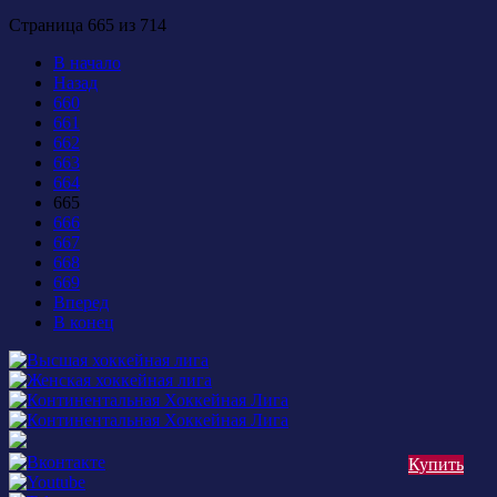
Страница 665 из 714
В начало
Назад
660
661
662
663
664
665
666
667
668
669
Вперед
В конец
Купить