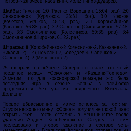
Петров-Казначеев, Касаткин-Смольянинов-Дударев.
Шайбы:
Тихонов 1:0 (Раенко, Ворошнин, 15:04, рав), 2:0
Севастьянов (Курдюков, 23:31, бол), 3:0 Крюков
(Кочетков, Языков, 48:58, рав), 3:1 Корабейников
(Касаткин, 56:38, рав), 3:2 Савенков (Смольянинов, 57:48,
рав), 3:3 Смольянинов (Колесников, 59:38, рав), 3:4
Смольянинов (Широков, 61:22, рав).
Штрафы: 8
(Коробейников-2 Колесников-2, Казначеев-2,
Чикалин-2), 12 (Шемелин-2, Коледаев-4, Савенков-2,
Савенков-4), 2 (Меньшиков-2).
25 февраля на «Арене Север» состоялся ответный
поединок между «Соколом» и «Казцинк-Торпедо».
Отметим, что для красноярской команды это была
последняя игра в сезоне. Борьба в плей-офф
продолжиться без участия подопечных Вячеслава
Долишни.
Первое вбрасывание в матче осталось за гостями.
Спустя несколько минут «Сокол» получил неплохой шанс
открыть счет – гости остались в меньшинстве после
удаления Андрея Коробейникова. Следом за этим
последовало и второе удаление в составе усть-
каменогонрцев - Владислав Колесников отправился на