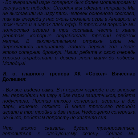
- Во вчерашней игре соперник был более мотивирован и
заслуженно победил. Сегодня мы сделали поправку. Мы
не выставили на игру пять человек основного состава,
так как впереди у нас очень сложные игры в Ангарске, в
том числе и в играх плей-офф. В третьем периоде мы
полностью играли в три состава. Честь и хвала
ребятам, которые отработали третий отрезок
матча. В заключительном отрезке игры мы
перехватили инициативу. Забили первый гол. После
этого соперник дрогнул. Наши ребята в свою очередь
хорошо отработали и довели этот матч до победы.
Молодцы!
И. о. главного тренера ХК «Сокол» Вячеслав
Долишня:
- Вы все видели сами. В н первом периоде и во втором
мы переходили на игру в две пары защитников, ребята
подустали. Против такого соперника играть в две
пары, конечно, тяжело. В конце третьего периода
играли в три тройки и две пары. Недооценки соперника
не было, ребятам попросту не хватило сил.
Что можно сказать, будет тренироваться,
готовиться к следующему сезону. Сейчас мы