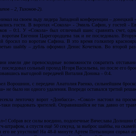
ипов – 2, Тихонов-2).
нимал на своем льду лидера Западной конференции – донецкий «
зались гости. В воротах «Сокола» - Эмиль Сафин, у гостей - 
ов – 0:1. У «Сокола» был отличный шанс сравнять счет, одн
по воротам Евгения Царегородцева так и не последовало. Втору
 бросил по воротам Сафина. В это время голкипер красноярце
 третью шайбу – дубль оформил Денис Кочетков. Во второй раз
шни имели две превосходные возможности сократить отставани
последовал сольный проход Игоря Васильева, но после его брос
овавшись выгодной передачей Виталия Доника – 0:4.
вел Ворошнин, с передачи Анатолия Раенко, сильнейшим броско
ла» не было ни одного удаления. Впереди оставался третий реша
секла ленточку ворот «Донбасса». «Сокол» настоял на просмо
и-таки порадовать зрителей. Оправившийся не так давно от тр
л»! Собрав все силы воедино, подопечные Вячеслава Долишни б
тч-штрафом, а спустя ещё 50 секунд, за выброс шайбы, на скаме
ы его не упустили! На 48-й минуте Артем Потылицин сорвал ап