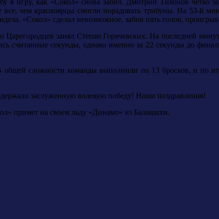
у в игру, как «Сокол» снова забил. Дмитрий Тихонов четко з
не все, чем красноярцы смогли порадовать трибуны. На 53-й м
дела. «Сокол» сделал невозможное, забив пять голов, проигрыва
о Царегородцев занял Степан Горячевских. На последней минуте
сь считанные секунды, однако именно за 22 секунды до финаль
 В общей сложности команды выполнили по 13 бросков, и по ит
 одержали заслуженную волевую победу! Наши поздравления!
ол» примет на своем льду «Динамо» из Балашихи.