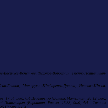
в-Васильев-Кочетков, Тихонов-Ворошнин, Раенко-Потылицын-
Егин-Есипов, Матерухин-Шафаренко-Доника, Исаенко-Шагов-
в, 17:54, рав), 0:4 Шафаренко (Доника, Матерухин, 26:12, рав),
3:4 Потылицын (Ворошнин, Раенко, 47:33, бол), 4:4 - Тихонов
:5 Первухин (Б).