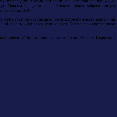
амкнул передачу Артема Потылицина! Счет стал равным – 4:4!
инуте Максим Первухин вывел «Сокол» вперед, забросил пятую
я со счетом 0:4!
 мачта гости взяли таймаут, после которого вместо вратаря на
ной сирены «Донбасс» сравнял счет. Гол на свой счет записал
огу победный буллит записал на свой счет Максим Первухин!