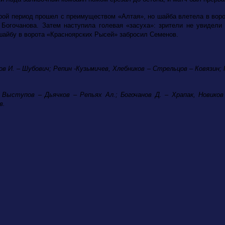
рой период прошел с преимуществом «Алтая», но шайба влетела в воро
 Богочанова. Затем наступила голевая «засуха»: зрители не увидели
шайбу в ворота «Красноярских Рысей» забросил Семенов.
ов И. – Шубович; Репин -Кузьмичев, Хлебников – Стрельцов – Ковязин; 
; Выступов – Дьячков – Репьях Ал.; Богочанов Д. – Храпак, Новико
в.