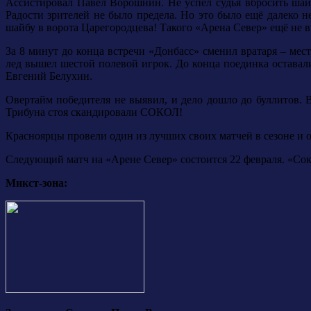
Ассистировал Павел Ворошнин. Не успел судья вбросить шайб
Радости зрителей не было предела. Но это было ещё далеко 
шайбу в ворота Царегородцева! Такого «Арена Север» ещё не ви
За 8 минут до конца встречи «Донбасс» сменил вратаря – мест
лед вышел шестой полевой игрок. До конца поединка оставали
Евгений Белухин.
Овертайм победителя не выявил, и дело дошло до буллитов.
Трибуна стоя скандировали СОКОЛ!
Красноярцы провели один из лучших своих матчей в сезоне и
Следующий матч на «Арене Север» состоится 22 февраля. «Сок
Микст-зона: