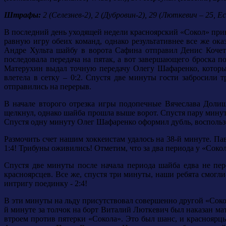
Штрафы:
2 (Селезнев-2), 2 (Дубровин-2), 29 (Люткевич – 25, Ес
В последний день уходящей недели красноярский «Сокол» при
равную игру обеих команд, однако результативнее все же ока
Андре Хульта шайбу в ворота Сафина отправил Денис Кочетк
последовала передача на пятак, а вот завершающего броска 
Матерухин выдал точную передачу Олегу Шафаренко, который
влетела в сетку – 0:2. Спустя две минуты гости забросили
отправились на перерыв.
В начале второго отрезка игры подопечные Вячеслава Доли
щелкнул, однако шайба прошла выше ворот. Спустя пару минут 
Спустя одну минуту Олег Шафаренко оформил дубль, воспольз
Размочить счет нашим хоккеистам удалось на 38-й минуте. Па
1:4! Трибуны оживились! Отметим, что за два периода у «Соко
Спустя две минуты после начала периода шайба едва не пере
красноярсцев. Все же, спустя три минуты, наши ребята смогл
интригу поединку - 2:4!
В эти минуты на льду присутствовал совершенно другой «Соко
й минуте за толчок на борт Виталий Люткевич был наказан ма
втроем против пятерки «Сокола». Это был шанс, и красноярц