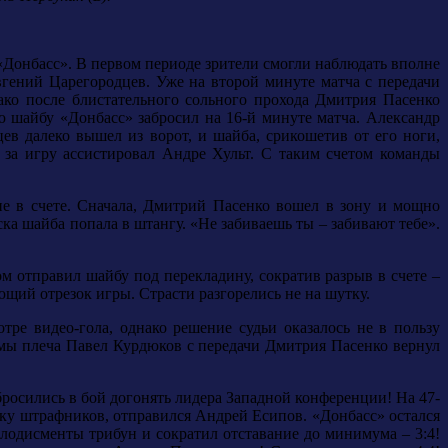
Донбасс». В первом периоде зрители смогли наблюдать вполне
Евгений Царегородцев. Уже на второй минуте матча с передачи
ако после блистательного сольного прохода Дмитрия Пасенко
ю шайбу «Донбасс» забросил на 16-й минуте матча. Александр
в далеко вышел из ворот, и шайба, срикошетив от его ноги,
 за игру ассистировал Андре Хульт. С таким счетом команды
е в счете. Сначала, Дмитрий Пасенко вошел в зону и мощно
ка шайба попала в штангу. «Не забиваешь ты – забивают тебе».
м отправил шайбу под перекладину, сократив разрыв в счете –
ющий отрезок игры. Страсти разгорелись не на шутку.
тре видео-гола, однако решение судьи оказалось не в пользу
авмы плеча Павел Курдюков с передачи Дмитрия Пасенко вернул
росились в бой догонять лидера Западной конференции! На 47-
йку штрафников, отправился Андрей Есипов. «Донбасс» остался
лодисменты трибун и сократил отставание до минимума – 3:4!