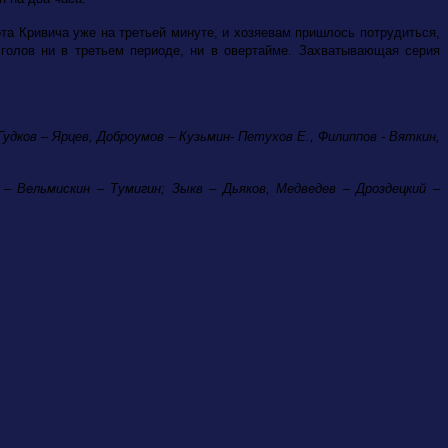
та Кривича уже на третьей минуте, и хозяевам пришлось потрудиться,
 голов ни в третьем периоде, ни в овертайме. Захватывающая серия
Гудков – Ярцев, Доброумов – Кузьмин- Петухов Е., Филиппов - Вяткин,
в – Вельмискин – Тумигин; Зыкв – Дьяков, Медведев – Дроздецкий –