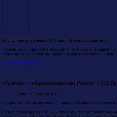
И. о. главного тренера ХК «Сокол» Вячеслав Долишня
-
Очень тяжело настроить команду против лидера. Первый перио
таки в третьем периоде они показали, как могут играть. Также
Текстовая трансляция
«Алтай» - «Красноярские Рыси» - 3:2 (Б
Создано: 19 февраля 2012
Подопечные Максима Шостова в финальной выездной встрече против ба
Первый период прошел в очень упорной борьбе и закончился вничью 
Духанин, а у красноярцев – Евдокимов. В перерыве во время подготов