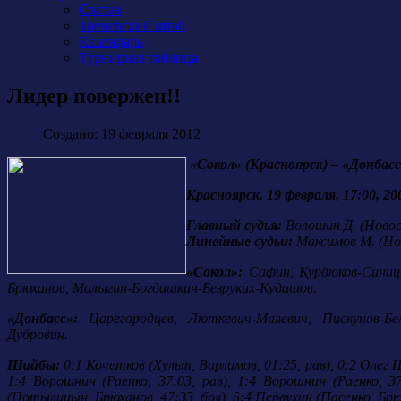
Состав
Тренерский штаб
Календарь
Турнирная таблица
Лидер повержен!!
Создано: 19 февраля 2012
«Сокол» (Красноярск) – «Донбасс» (
Красноярск, 19 февраля, 17:00, 2
Главный судья:
Волошин Д. (Новос
Линейные судьи:
Максимов М. (Нов
«Сокол»:
Сафин, Курдюков-Синицы
Брюханов, Малыгин-Богдашкин-Безруких-Кудашов.
«Донбасс»:
Царегородцев, Люткевич-Малевич, Пискунов-Бел
Дубровин.
Шайбы:
0:1 Кочетков (Хульт, Варламов, 01:25, рав), 0:2 Олег 
1:4 Ворошнин (Раенко, 37:03, рав), 1:4 Ворошнин (Раенко, 3
(Потылицын, Брюханов, 47:33, бол), 5:4 Первухин (Пасенко, Брюха