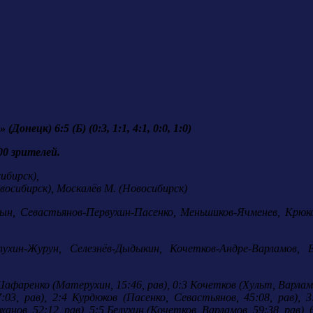
Донецк) 6:5 (Б) (0:3, 1:1, 4:1, 0:0, 1:0)
000 зрителей.
ибирск),
осибирск), Москалёв М. (Новосибирск)
н, Севастьянов-Первухин-Пасенко, Меньшиков-Ячменев, Крюко
ухин-Журун, Селезнёв-Дыдыкин, Кочетков-Андре-Варламов, 
Шафаренко (Матерухин, 15:46, рав), 0:3 Кочетков (Хульт, Варламо
7:03, рав), 2:4 Курдюков (Пасенко, Севастьянов, 45:08, рав), 
нов, 52:12, рав), 5:5 Белухин (Кочетков, Варламов, 59:38, рав), 6