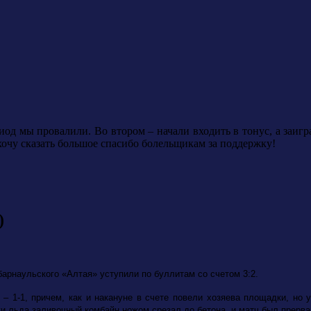
д мы провалили. Во втором – начали входить в тонус, а заиграл
 хочу сказать большое спасибо болельщикам за поддержку!
)
рнаульского «Алтая» уступили по буллитам со счетом 3:2.
– 1-1, причем, как и накануне в счете повели хозяева площадки, но 
ки льда заливочный комбайн ножом срезал до бетона, и матч был прерва