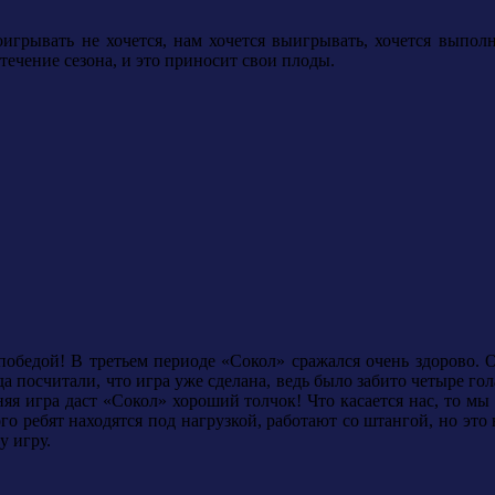
игрывать не хочется, нам хочется выигрывать, хочется выполн
 течение сезона, и это приносит свои плоды.
победой! В третьем периоде «Сокол» сражался очень здорово. О
ода посчитали, что игра уже сделана, ведь было забито четыре го
шняя игра даст «Сокол» хороший толчок! Что касается нас, то м
о ребят находятся под нагрузкой, работают со штангой, но это 
у игру.