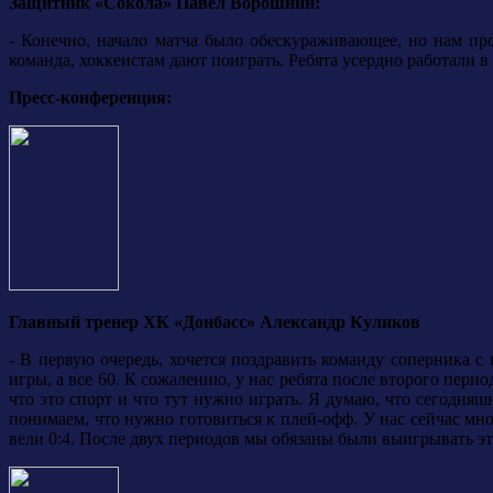
Защитник
«Сокола»
Павел Ворошнин:
- Конечно, начало матча было обескураживающее, но нам про
команда, хоккеистам дают поиграть. Ребята усердно работали в
Пресс-конференция:
Главный тренер ХК «Донбасс» Александр Куликов
-
В первую очередь, хочется поздравить команду соперника с 
игры, а все 60. К сожалению, у нас ребята после второго пери
что это спорт и что тут нужно играть. Я думаю, что сегодня
понимаем, что нужно готовиться к плей-офф. У нас сейчас мног
вели 0:4. После двух периодов мы обязаны были выигрывать эт