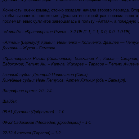
Хоккеисты обеих команд стойко ожидали начала второго периода. Вто
чтобы выровнять положение. Духанин во второй раз поразил ворота
послематчевых буллитов завершилась в пользу «Алтая», а победную 
«Алтай» - «Красноярские Рыси» - 3:2 ПБ (1:1; 1:1; 0:0; 0:0: 1:0 ПБ).
«Алтай» (Барнаул): Кривич, Иванченко – Кольченко, Дягилев –– Петух
Духанин – Жуков - Семенов.
«Красноярские Рыси» (Красноярск): Богочанов А.; Косов – Смирнов
Евдокимов; Репьях Ан. – Капула, Жихарев – Тарасов – Репьях Ачигече
Главный судья: Дмитрий Полянчиков (Омск).
Линейные судьи: Иван Петухов, Артем Лямкин (оба – Барнаул).
Штрафное время: 20 - 24
Шайбы:
08-51 Духанин (Доброумов) – 1-0
09-22 Евдокимов (Медведев, Дроздецкий) – 1-1
22-32 Ачигечев (Тарасов) – 1-2