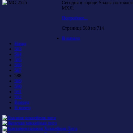
Сегодня в городе Учалы состоялся
МХЛ.
Подробнее...
Страница 588 из 714
В начало
Назад
583
584
585
586
587
588
589
590
591
592
Вперед
В конец