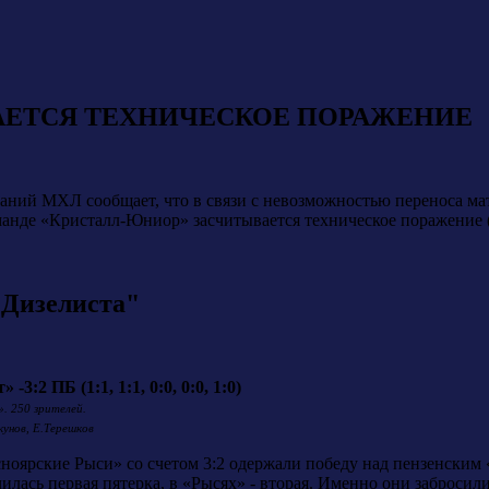
АЕТСЯ ТЕХНИЧЕСКОЕ ПОРАЖЕНИЕ
ний МХЛ сообщает, что в связи с невозможностью переноса мат
анде «Кристалл-Юниор» засчитывается техническое поражение (-/+
"Дизелиста"
3:2 ПБ (1:1, 1:1, 0:0, 0:0, 1:0)
». 250 зрителей.
кунов, Е.Терешков
ноярские Рыси» со счетом 3:2 одержали победу над пензенским 
лась первая пятерка, в «Рысях» - вторая. Именно они забросили