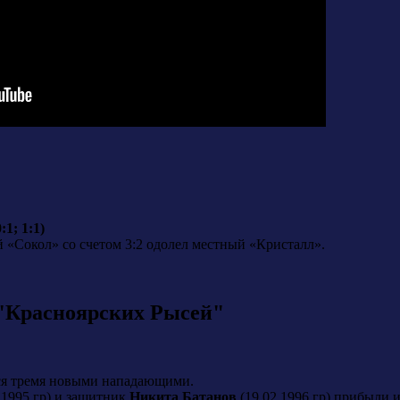
1; 1:1)
й «Сокол» со счетом 3:2 одолел местный «Кристалл».
 "Красноярских Рысей"
ся тремя новыми нападающими.
.1995 гр) и защитник
Никита Батанов
(19.02.1996 гр) прибыли 