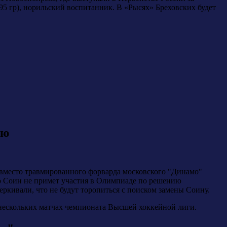
95 гр), норильский воспитанник. В «Рысях» Бреховских будет
ую
место травмированного форварда московского "Динамо"
то Соин не примет участия в Олимпиаде по решению
ркивали, что не будут торопиться с поиском замены Соину.
нескольких матчах чемпионата Высшей хоккейной лиги.