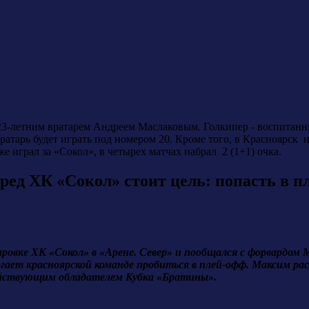
23-летним вратарем Андреем Маслаковым. Голкипер - воспитанни
тарь будет играть под номером 20. Кроме того, в Красноярск 
е играл за «Сокол», в четырех матчах набрал 2 (1+1) очка.
ед ХК «Сокол» стоит цель: попасть в п
ровке ХК «Сокол» в «Арене. Север» и пообщался с форвардом 
гает красноярской команде пробиться в плей-офф. Максим расск
действующим обладателем Кубка «Братины».