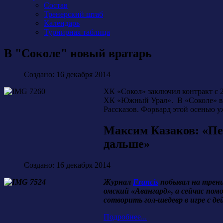
Состав
Тренерский штаб
Календарь
Турнирная таблица
В "Соколе" новый вратарь
Создано: 16 декабря 2014
ХК «Сокол» заключил контракт с 
ХК «Южный Урал». В «Соколе» вра
Рассказов. Форвард этой осенью уж
Максим Казаков: «Пер
дальше»
Создано: 16 декабря 2014
Журнал
Francis
побывал на трени
омский «Авангард», а сейчас помо
сотворить гол-шедевр в игре с 
Подробнее...