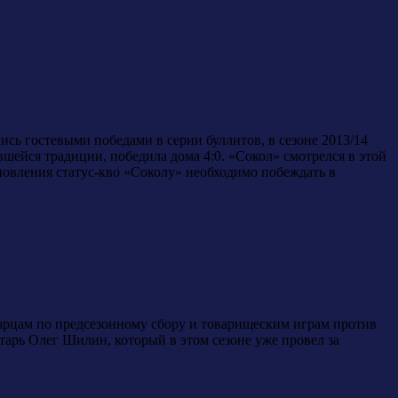
сь гостевыми победами в серии буллитов, в сезоне 2013/14
шейся традиции, победила дома 4:0. «Сокол» смотрелся в этой
тановления статус-кво «Соколу» необходимо побеждать в
ярцам по предсезонному сбору и товарищеским играм против
атарь Олег Шилин, который в этом сезоне уже провел за