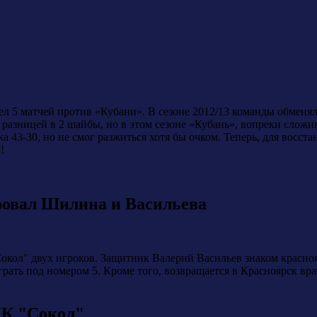
 5 матчей против «Кубани». В сезоне 2012/13 команды обменяли
разницей в 2 шайбы, но в этом сезоне «Кубань», вопреки сложив
а 43-30, но не смог разжиться хотя бы очком. Теперь, для восс
!
ровал Шилина и Васильева
окол" двух игроков. Защитник Валерий Васильев знаком красно
играть под номером 5. Кроме того, возвращается в Красноярск вр
ХК "Сокол"