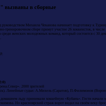
" вызваны в сборные
д руководством Михаила Чеканова начинает подготовку к Турни
ебно-тренировочном сборе примут участие 26 хоккеисток, в числ
а среди женских молодежных команд, который состоится с 30 д
.
Р.
2:0)
рена.Север». 2000 зрителей
ск). Линейные судьи: А.Михель (Саратов), П.Филимонов (Ворон
 домашнем льду принимали хоккейную «Кубань». Гости начали ма
окимова. Но красноярский страж ворот видал на своём веку брос