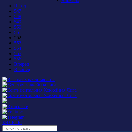
В начало
Назад
547
548
549
550
551
552
553
554
555
556
Вперед
В конец
БИЛЕТЫ