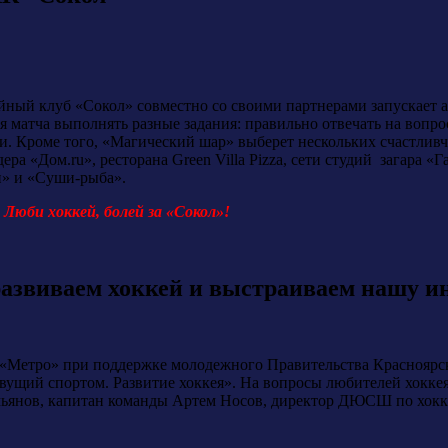
ный клуб «Сокол» совместно со своими партнерами запускает 
я матча выполнять разные задания: правильно отвечать на вопро
и. Кроме того, «Магический шар» выберет нескольких счастливч
ера «Дом.ru», ресторана Green Villa Pizza, сети студий загара 
» и «Суши-рыба».
Люби хоккей, болей за «Сокол»!
развиваем хоккей и выстраиваем нашу и
«Метро» при поддержке молодежного Правительства Красноярско
ивущий спортом. Развитие хоккея». На вопросы любителей хокк
ьянов, капитан команды Артем Носов, директор ДЮСШ по хокке