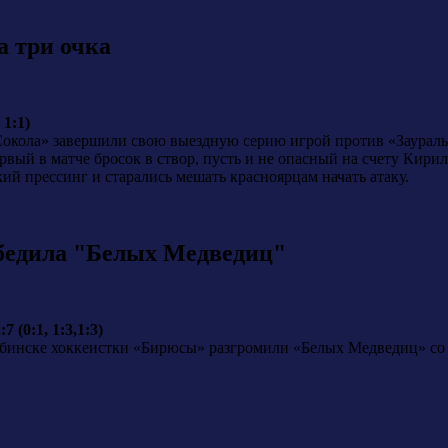
а три очка
 1:1)
Сокола» завершили свою выездную серию игрой против «Зауралья
рвый в матче бросок в створ, пусть и не опасный на счету Кир
ий прессинг и старались мешать красноярцам начать атаку.
бедила "Белых Медведиц"
(0:1, 1:3,1:3)
ябинске хоккеистки «Бирюсы» разгромили «Белых Медведиц» со 