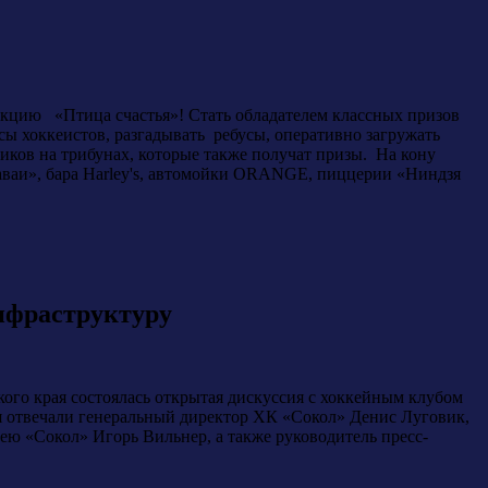
акцию «Птица счастья»! Стать обладателем классных призов
сы хоккеистов, разгадывать ребусы, оперативно загружать
иков на трибунах, которые также получат призы. На кону
«Гаваи», бара Harley's, автомойки ORANGE, пиццерии «Ниндзя
нфраструктуру
го края состоялась открытая дискуссия с хоккейным клубом
ея отвечали генеральный директор ХК «Сокол» Денис Луговик,
ю «Сокол» Игорь Вильнер, а также руководитель пресс-