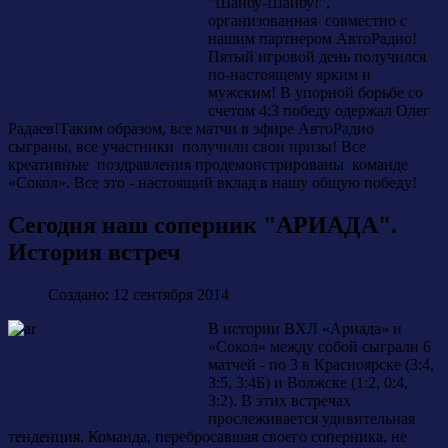
"Шайбу-Шайбу!",
организованная совместно с
нашим партнером АвтоРадио!
Пятый игровой день получился
по-настоящему ярким и
мужским! В упорной борьбе со
счетом 4:3 победу одержал Олег
Радаев!
Таким образом, все матчи в эфире АвтоРадио
сыграны, все участники получили свои призы! Все
креативные поздравления продемонстрированы команде
«Сокол». Все это - настоящий вклад в нашу общую победу!
Сегодня наш соперник "АРИАДА".
История встреч
Создано: 12 сентября 2014
В истории ВХЛ «Ариада» и
«Сокол» между собой сыграли 6
матчей - по 3 в Красноярске (3:4,
3:5, 3:4Б) и Волжске (1:2, 0:4,
3:2). В этих встречах
прослеживается удивительная
тенденция. Команда, перебросавшая своего соперника, не