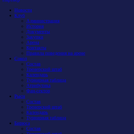
Новости
Клуб
Администрация
История
Документы
Закупки
Арена
Контакты
Правила поведения на арене
Сокол
Состав
Тренерский штаб
Календарь
Турнирная таблица
Атрибутика
Фан-сектор
Рыси
Состав
Тренерский штаб
Календарь
Турнирная таблица
Бирюса
Состав
Тренерский штаб