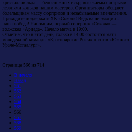
кристаллов льда — белоснежных искр, высекаемых острыми
лезвиями коньков нашим мастеров. Организаторы обещают
болельщикам массу сюрпризов и незабываемые впечатления.
Приходите поддержать ХК «Сокол»! Ведь ваши эмоции -
наша победа! Напомним, первый соперник «Сокола» —
волжская «Ариада». Начало матча в 19:00.
Отметим, что в этот день, только в 14:00 состоится матч
молодежной команды «Красноярские Рыси» против «Южного
Урала-Металлург».
Страница 566 из 714
В начало
Назад
561
562
563
564
565
566
567
568
569