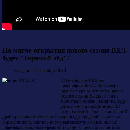
На матче открытия нового сезона ВХЛ
будет "Горячий лёд"!
Создано: 11 сентября 2014
12 сентября в 18:50 на
красноярской «Арене.Север»
начнется грандиозное открытие
нового сезона Высшей лиги.
Любители хоккея увидят на льду
уникальное проекционное 3D-
шоу «Горячий лёд» — настоящий
драйв раскалит пространство арены до предела! Такого вы
ещё не видели, настало время выплеснуть эмоции на лед!
Главным символом церемонии станет огонь, состоящий из