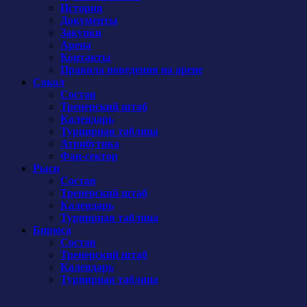
История
Документы
Закупки
Арена
Контакты
Правила поведения на арене
Сокол
Состав
Тренерский штаб
Календарь
Турнирная таблица
Атрибутика
Фан-сектор
Рыси
Состав
Тренерский штаб
Календарь
Турнирная таблица
Бирюса
Состав
Тренерский штаб
Календарь
Турнирная таблица