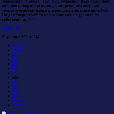
хоккейного “Сокола” 1997 года рождения. Ведь несколько
месяцев назад, когда команды встречались впервые,
уверенную победу одержали юноши из детского дома №3.
Но для “пернатых” то поражение сильно ударило по
собственному “я”.
Подробнее...
Страница 698 из 714
В начало
Назад
693
694
695
696
697
698
699
700
701
702
Вперед
В конец