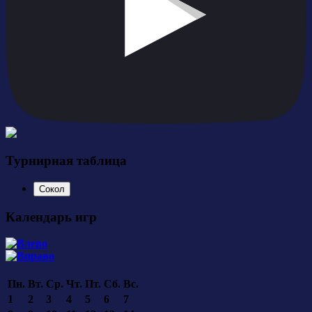
Турнирная таблица
Сокол
Календарь игр
Пн.
Вт.
Ср.
Чт.
Пт.
Сб.
Вс.
1
2
3
4
5
6
7