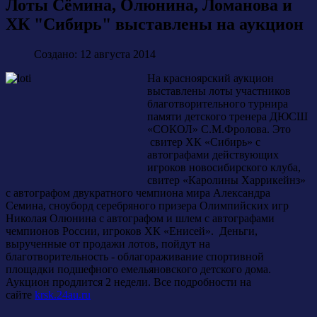
Лоты Сёмина, Олюнина, Ломанова и
ХК "Сибирь" выставлены на аукцион
Создано: 12 августа 2014
На красноярский аукцион
выставлены лоты участников
благотворительного турнира
памяти детского тренера ДЮСШ
«СОКОЛ» С.М.Фролова. Это
свитер ХК «Сибирь» с
автографами действующих
игроков новосибирского клуба,
свитер «Каролины Харрикейнз»
с автографом двукратного чемпиона мира Александра
Семина, сноуборд серебряного призера Олимпийских игр
Николая Олюнина с автографом и шлем с автографами
чемпионов России, игроков ХК «Енисей». Деньги,
вырученные от продажи лотов, пойдут на
благотворительность - облагораживание спортивной
площадки подшефного емельяновского детского дома.
Аукцион продлится 2 недели. Все подробности на
сайте
krsk.24au.ru