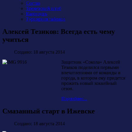
Состав
Тренерский штаб
Календарь
Турнирная таблица
Алексей Тезиков: Всегда есть чему
учиться
Создано: 18 августа 2014
Защитник «Сокола» Алексей
Тезиков поделился первыми
впечатлениями от команды и
города, в котором ему придется
прожить новый хоккейный
сезон.
Подробнее...
Смазанный старт в Ижевске
Создано: 18 августа 2014