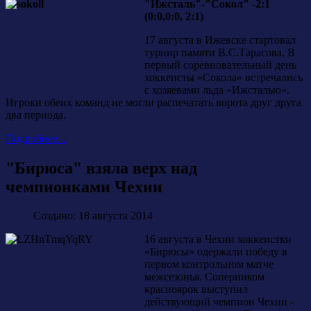
"Ижсталь"-"Сокол" -2:1
(0:0,0:0, 2:1)
17 августа в Ижевске стартовал
турнир памяти В.С.Тарасова. В
первый соревновательный день
хоккеисты «Сокола» встречались
с хозяевами льда «Ижсталью».
Игроки обеих команд не могли распечатать ворота друг друга
два периода.
Подробнее...
"Бирюса" взяла верх над
чемпионками Чехии
Создано: 18 августа 2014
16 августа в Чехии хоккеистки
«Бирюсы» одержали победу в
первом контрольном матче
межсезонья. Соперником
красноярок выступил
действующий чемпион Чехии -