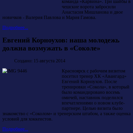
команда «Карвина». Три шайбы в
чешские ворота забросили
Анастасия Мишланова и двое
новичков - Валерия Павлова и Мария Гамова.
Подробнее...
Евгений Корноухов: наша молодежь
должна возмужать в «Соколе»
Создано: 15 августа 2014
Красноярск с рабочим визитом
посетил тренер ХК «Авангард»
Евгений Корноухов. После
тренировки «Сокола», в который
было командировано восемь
омичей, наставник поделился
впечатлениями о новом клубе-
партнере. Целью визита было
знакомство с «Соколом» и тренерским штабом, а также оценка
условий для хоккеистов.
Подробнее...