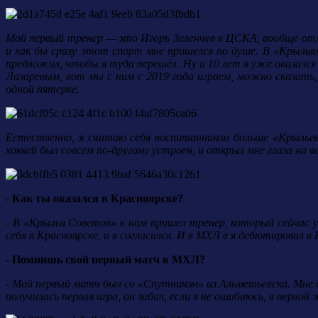
Мой первый тренер — это Игорь Зеленчев в ЦСКА, вообще отлич
и как бы сразу этот спорт мне пришелся по душе. В «Крылья
предложил, чтобы я туда перешёл. Ну и 10 лет я уже оказался
Лазаревым, вот мы с ним с 2019 года играем, можно сказать, 
одной пятерке.
Естественно, я считаю себя воспитанником больше «Крыльев
хоккей был совсем по-другому устроен, и открыл мне глаза на
- Как ты оказался в Красноярске?
- В «Крылья Советов» к нам пришел тренер, который сейчас у
себя в Красноярске, и я согласился. И в МХЛ в я дебютировал в 
- Помнишь свой первый матч в МХЛ?
- Мой первый матч был со «Спутником» из Альметьевска. Мне о
получилась первая игра, он забил, если я не ошибаюсь, в перво