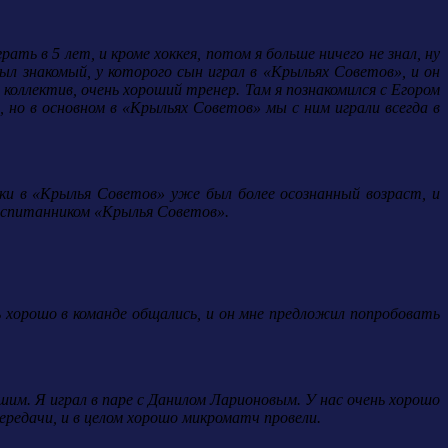
ь в 5 лет, и кроме хоккея, потом я больше ничего не знал, ну
л знакомый, у которого сын играл в «Крыльях Советов», и он
коллектив, очень хороший тренер. Там я познакомился с Егором
, но в основном в «Крыльях Советов» мы с ним играли всегда в
ки в «Крылья Советов» уже был более осознанный возраст, и
воспитанником «Крылья Советов».
ь хорошо в команде общались, и он мне предложил попробовать
шим. Я играл в паре с Данилом Ларионовым. У нас очень хорошо
 передачи, и в целом хорошо микроматч провели.