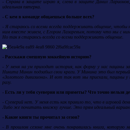
- Справа в защите играю я, слева в защите Данил Ларионо
идеальная пятерка.
- С кем в команде общаешься больше всех?
- Я стараюсь со всеми всегда поддерживать общение, чтобы н
ним вместе живем, с Егором Лазаревым, потому что мы с ни
Но так я стараюсь всегда со всеми поддерживать общение
.
- Расскажи смешную хоккейную историю?
- У меня на ум приходит история, как форму у нас пацаны з
Никита Минин подзабыл свои краги. У Минина это был первый 
«Золотого дивизиона». И вот так вот мы приехали, пацаны у н
разу.
- Есть ли у тебя суеверия или приметы? Что точно нельзя д
- Суеверий нет. У меня есть как правило то, что в игровой д
Либо же почитать книжку лучше. Это прям идеальный вариан
- Какие книги ты прочитал за сезон?
- В прошлом сезоне мне очень понравилась книга, которую 