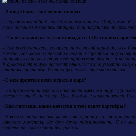
- А когда была твоя первая шайба?
- Первая моя шайба была в домашнем матче с «Тайфуном». К с
я ее с большим желанием отбирал. Она получилась не прям крас
- Ты несколько раз в сезоне попадал в ТОП силовых приём
- Нам всегда тренеры говорят, что силовой прием должен бы
момент, где можно провести силовой и сорвать атаку соперни
на протяжении всех годов я его продолжаю делать. Я не счит
К дракам я отношусь положительно. Если это уместно в игре 
стороны соперников. Я отношусь положительно к дракам.
- С кем приятнее всего играть в паре?
- На предсезонной игре нас поставили вместе в пару с Данилом
вместе жили, душа в душу. Целый год мы с ним проиграли. Я с
- Как считаешь, какие качества в тебе ценят партнёры?
- Я всегда стараюсь выполнять свою работу на сто проценто
какие-то моменты, где друг друга подстраховать. Я не мо
выполнение своего задания игрового.