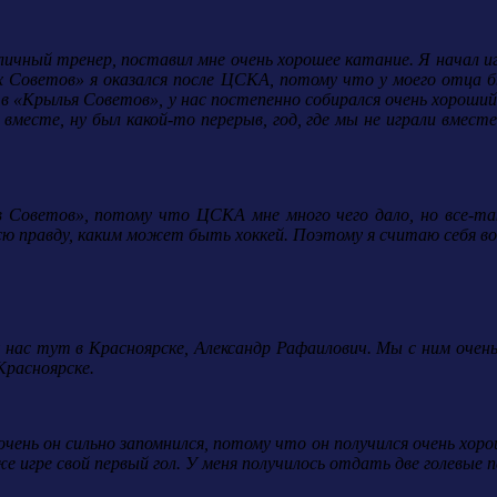
ный тренер, поставил мне очень хорошее катание. Я начал играт
х Советов» я оказался после ЦСКА, потому что у моего отца бы
 в «Крылья Советов», у нас постепенно собирался очень хороший 
вместе, ну был какой-то перерыв, год, где мы не играли вместе
 Советов», потому что ЦСКА мне много чего дало, но все-та
 всю правду, каким может быть хоккей. Поэтому я считаю себя 
 нас тут в Красноярске, Александр Рафаилович. Мы с ним очен
Красноярске.
чень он сильно запомнился, потому что он получился очень хоро
й же игре свой первый гол. У меня получилось отдать две голевые