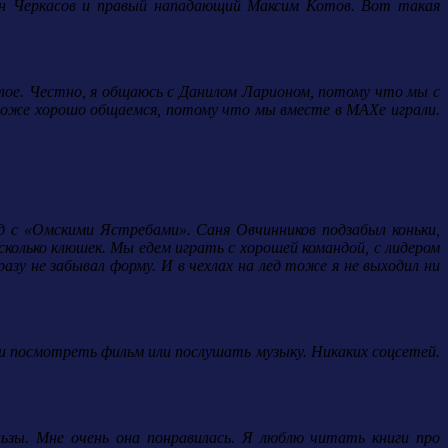
мен Черкасов и правый нападающий Максим Котов. Вот такая
елое. Честно, я общаюсь с Данилом Ларионом, потому что мы с
тоже хорошо общаемся, потому что мы вместе в МАХе играли.
зд с «Омскими Ястребами». Саня Овчинников подзабыл коньки,
колько клюшек. Мы едем играть с хорошей командой, с лидером
азу не забывал форму. И в чехлах на лед тоже я не выходил ни
сли посмотреть фильм или послушать музыку. Никаких соцсетей.
ньзы. Мне очень она понравилась. Я люблю читать книги про