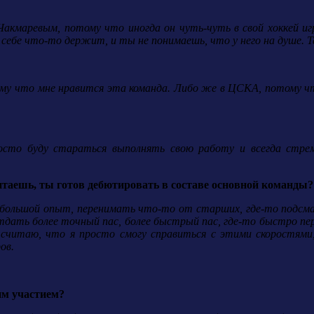
Чакмаревым, потому что иногда он чуть-чуть в свой хоккей игр
в себе что-то держит, и ты не понимаешь, что у него на душе. 
ому что мне нравится эта команда. Либо же в ЦСКА, потому что 
росто буду стараться выполнять свою работу и всегда стре
итаешь, ты готов дебютировать в составе основной команды?
ь большой опыт, перенимать что-то от старших, где-то подсм
дать более точный пас, более быстрый пас, где-то быстро пер
Я считаю, что я просто смогу справиться с этими скоростями
ов.
им участием?