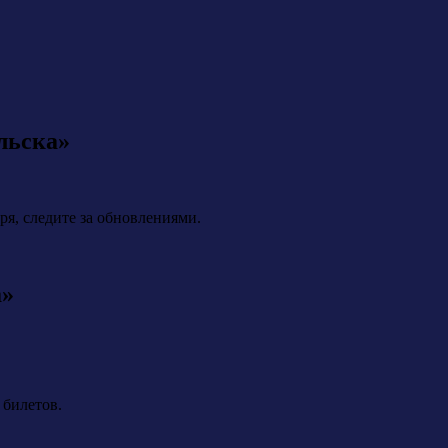
льска»
я, следите за обновлениями.
а»
 билетов.