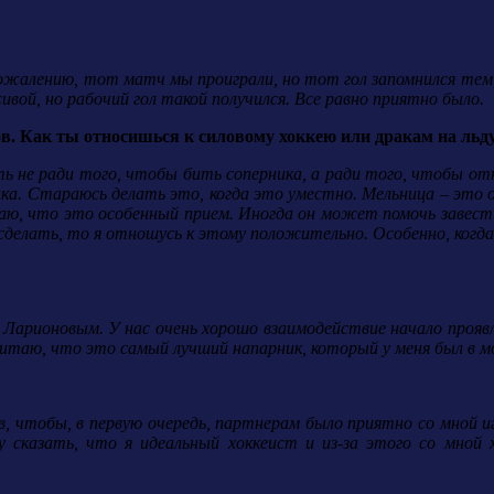
ожалению, тот матч мы проиграли, но тот гол запомнился тем, 
ивой, но рабочий гол такой получился. Все равно приятно было.
ов. Как ты относишься к силовому хоккею или дракам на льд
ть не ради того, чтобы бить соперника, а ради того, чтобы от
ка. Стараюсь делать это, когда это уместно. Мельница – это от
аю, что это особенный прием. Иногда он может помочь завести 
сделать, то я отношусь к этому положительно. Особенно, когда 
 Ларионовым. У нас очень хорошо взаимодействие начало проявля
читаю, что это самый лучший напарник, который у меня был в м
в, чтобы, в первую очередь, партнерам было приятно со мной и
гу сказать, что я идеальный хоккеист и из-за этого со мной