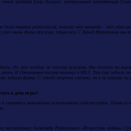
в, левый крайний Егор Лазарев, центральный нападающий Се
е было никаких разногласий, потому что команда – это одно ц
м уже очень давно дружим, общаемся. С Ваней Морозовым мы 
абыли. Но это вообще не веселая история. Мы поехали на вые
матч. И Овчинников только начинал в МХЛ. Там еще забыли нес
ас забыли форму. С одной стороны смешно, но я за карьеру ни р
елать в день игры?
ень я стараюсь минимально использовать свой телефон. Только е
т.
мне посоветовал Александр Рафаилович «Искусство войны» Су