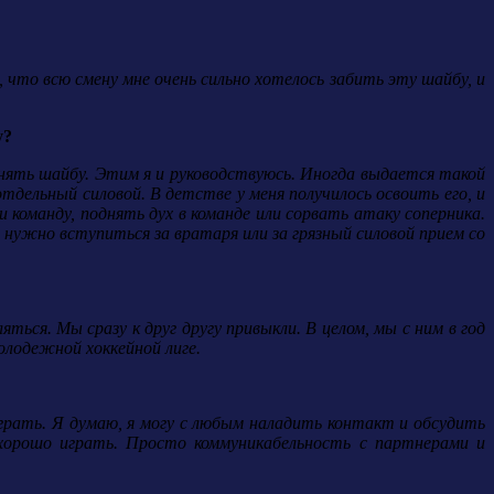
что всю смену мне очень сильно хотелось забить эту шайбу, и
у?
нять шайбу. Этим я и руководствуюсь. Иногда выдается такой
дельный силовой. В детстве у меня получилось освоить его, и
команду, поднять дух в команде или сорвать атаку соперника.
нужно вступиться за вратаря или за грязный силовой прием со
ться. Мы сразу к друг другу привыкли. В целом, мы с ним в год
олодежной хоккейной лиге.
грать. Я думаю, я могу с любым наладить контакт и обсудить
 хорошо играть. Просто коммуникабельность с партнерами и