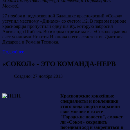
М.Максимов(Новосибирск),А.Матюхов,Я.Париков(оба-
Москва).
27 ноября в подмосковной Балашихе красноярский «Сокол»
уступил местному «Динамо» со счетом 1:2. В первом периоде
красноярцы пропустили одну шайбу, которую забросил
Александр Шибаев. Во втором отрезке матча «Сокол» сравнял
счет усилиями Никиты Иванова и его ассистентов Дмитрия
Дударева и Романа Теслюка.
Подробнее...
«СОКОЛ» - ЭТО КОМАНДА-НЕРВ
Создано: 27 ноября 2013
Красноярские хоккейные
специалисты и поклонники
этого вида спорта выразили
свое мнение в газете
"Городские новости", сможет
ли «Сокол» сохранить
победный ход и закрепиться в