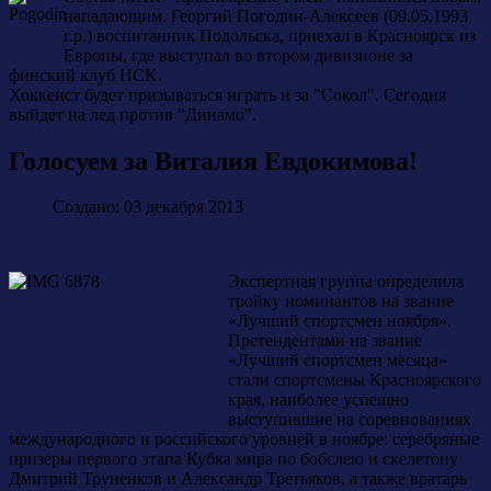
нападающим. Георгий Погодин-Алексеев (09.05.1993
г.р.) воспитанник Подольска, приехал в Красноярск из
Европы, где выступал во втором дивизионе за
финский клуб HCK.
Хоккеист будет призываться играть и за "Сокол". Сегодня
выйдет на лед против "Динамо".
Голосуем за Виталия Евдокимова!
Создано: 03 декабря 2013
Экспертная группа определила
тройку номинантов на звание
«Лучший спортсмен ноября».
Претендентами на звание
«Лучший спортсмен месяца»
стали спортсмены Красноярского
края, наиболее успешно
выступившие на соревнованиях
международного и российского уровней в ноябре: серебряные
призеры первого этапа Кубка мира по бобслею и скелетону
Дмитрий Труненков и Александр Третьяков, а также вратарь