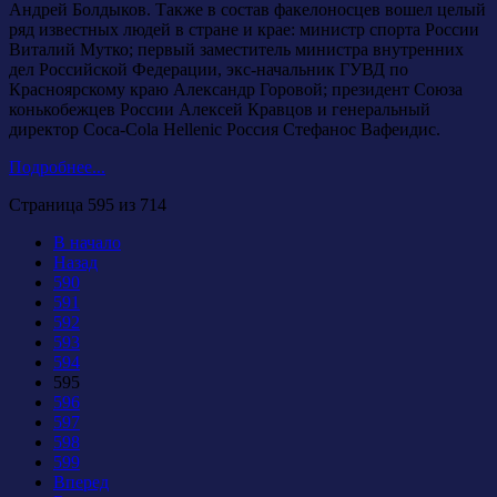
Андрей Болдыков. Также в состав факелоносцев вошел целый
ряд известных людей в стране и крае: министр спорта России
Виталий Мутко; первый заместитель министра внутренних
дел Российской Федерации, экс-начальник ГУВД по
Красноярскому краю Александр Горовой; президент Союза
конькобежцев России Алексей Кравцов и генеральный
директор Coca-Cola Hellenic Россия Стефанос Вафеидис.
Подробнее...
Страница 595 из 714
В начало
Назад
590
591
592
593
594
595
596
597
598
599
Вперед