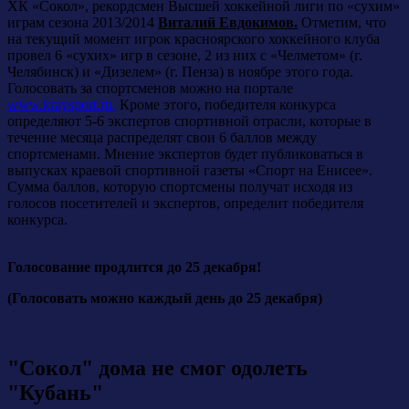
ХК «Сокол», рекордсмен Высшей хоккейной лиги по «сухим»
играм сезона 2013/2014
Виталий Евдокимов.
Отметим, что
на текущий момент игрок красноярского хоккейного клуба
провел 6 «сухих» игр в сезоне, 2 из них с «Челметом» (г.
Челябинск) и «Дизелем» (г. Пенза) в ноябре этого года.
Голосовать за спортсменов можно на портале
www.kraysport.ru.
Кроме этого, победителя конкурса
определяют 5-6 экспертов спортивной отрасли, которые в
течение месяца распределят свои 6 баллов между
спортсменами. Мнение экспертов будет публиковаться в
выпусках краевой спортивной газеты «Спорт на Енисее».
Сумма баллов, которую спортсмены получат исходя из
голосов посетителей и экспертов, определит победителя
конкурса.
Голосование продлится до 25 декабря!
(Голосовать можно каждый день до 25 декабря)
"Сокол" дома не смог одолеть
"Кубань"