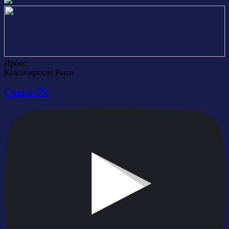
Ирбис
Красноярские Рыси
Сокол TV