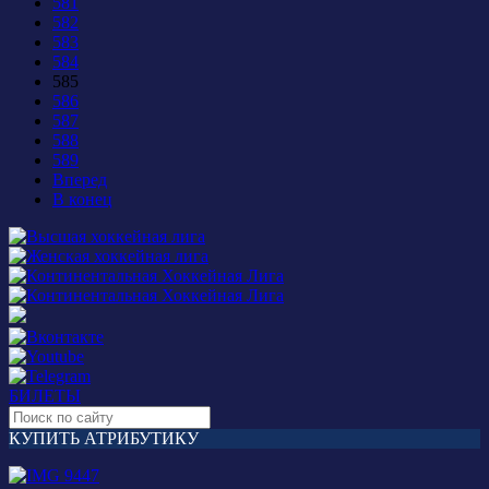
581
582
583
584
585
586
587
588
589
Вперед
В конец
БИЛЕТЫ
КУПИТЬ АТРИБУТИКУ