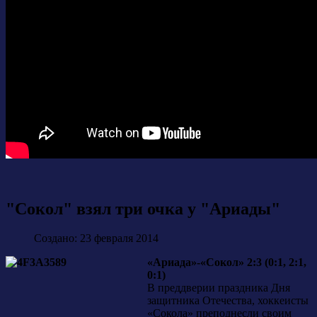
"Сокол" взял три очка у "Ариады"
Создано: 23 февраля 2014
«Ариада»-«Сокол» 2:3 (0:1, 2:1,
0:1)
В преддверии праздника Дня
защитника Отечества, хоккеисты
«Сокола» преподнесли своим