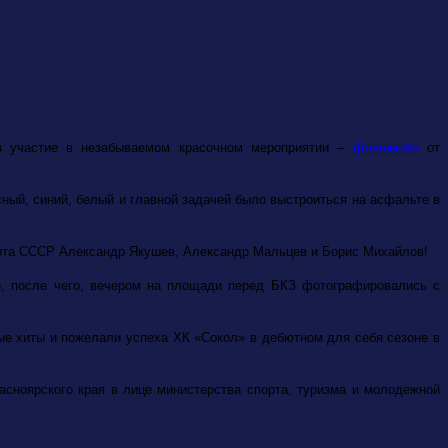
няв участие в незабываемом красочном мероприятии –
флешмобе
от
ый, синий, белый и главной задачей было выстроиться на асфальте в
порта СССР Александр Якушев, Александр Мальцев и Борис Михайлов!
й, после чего, вечером на площади перед БКЗ фотографировались с
е хиты и пожелали успеха ХК «Сокол» в дебютном для себя сезоне в
асноярского края в лице министерства спорта, туризма и молодежной