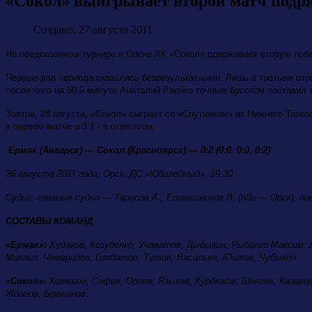
«Сокол» выигрывает второй матч подря
Создано: 27 августа 2011
На предсезонном турнире в Орске ХК «Сокол» одерживает вторую побед
Первые два периода оказались безрезультатными. Лишь в третьем отре
после чего на 50-й минуте Анатолий Раенко точным броском поставил то
Завтра, 28 августа, «Сокол» сыграет со «Спутником» из Нижнего Тагил
в первом матче и 3:1 - в ответнгом.
Ермак (Ангарск) — Сокол (Красноярск) — 0:2 (0:0, 0:0, 0:2)
26 августа 2011 года, Орск. ДС «Юбилейный», 19:30
Судьи: главные судьи — Тарасов А., Епанешников В. (оба — Орск), ли
СОСТАВЫ КОМАНД
«Ермак»:
Худяков, Козубенко, Учеватов, Дыдыкин, Рыбалко Максим, Л
Михаил, Чемерилов, Гимбатов, Тутов, Васильев, Юшков, Чубыкин.
«Сокол»:
Хозяшев, Сафин, Орлов, Языков, Курдюков, Шангин, Казанцев
Жданов, Брюханов.