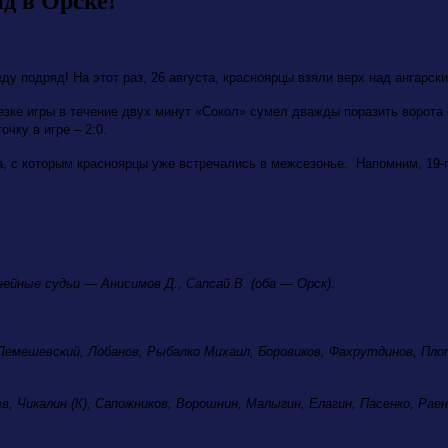
д в Орске!
у подряд! На этот раз, 26 августа, красноярцы взяли верх над ангарск
зке игры в течение двух минут «Сокол» сумел дважды поразить ворота с
чку в игре – 2:0.
а, с которым красноярцы уже встречались в межсезонье. Напомним, 19-го
нейные судьи — Анисимов Д., Сапсай В. (оба — Орск).
емешевский, Лобанов, Рыбалко Михаил, Боровиков, Фахрутдинов, Плот
, Чикалин (К), Сапожников, Ворошнин, Малыгин, Елагин, Пасенко, Раен