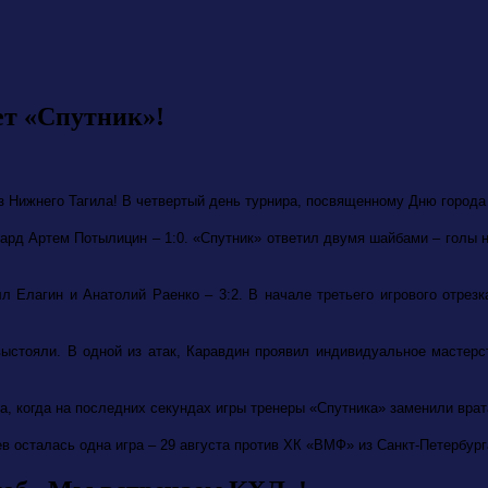
ет «Спутник»!
з Нижнего Тагила! В четвертый день турнира, посвященному Дню города О
вард Артем Потылицин – 1:0. «Спутник» ответил двумя шайбами – голы 
 Елагин и Анатолий Раенко – 3:2. В начале третьего игрового отрезк
 выстояли. В одной из атак, Каравдин проявил индивидуальное мастерс
а, когда на последних секундах игры тренеры «Спутника» заменили врата
в осталась одна игра – 29 августа против ХК «ВМФ» из Санкт-Петербург