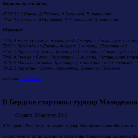
Заброшенные шайбы:
47.51 0:1 К.Елагин (Д.Пасенко, А.Казанцев). В равенстве.
49.32 0:2 А.Раенко (П.Курдюков, А.Потылицин). В равенстве.
Удаления
:
44:10 А.Раенко («Сокол», Красноярск). 2 минуты. Атака игрока, не в
52:53 Н.Золотухин («Ермак», Ангарск). 2 минуты. Удар клюшкой.
54:32 П.Курдюков («Сокол», Красноярск). 2 минуты. Атака игрока, не
54:49 А.Крюков («Сокол», Красноярск). 2 минуты. Неправильная атака
55:15 Н.Малыгин («Сокол», Красноярск). 2 минуты. Толчок клюшкой.
58:31 В.Каравдин («Сокол», Красноярск). 2 минуты. Подножка.
Источник:
СпортБайкал
В Бердске стартовал турнир Молодежно
Создано: 26 августа 2011
В Бердске, 25 августа, открылся турнир Молодежной хоккейной лиги н
Спортсмены от 16 до 21 года из Караганды, Красноярска, Баранула, Н