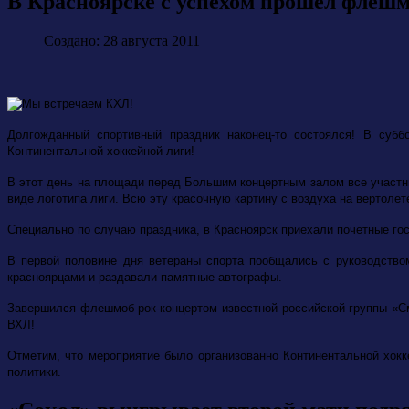
В Красноярске с успехом прошел флеш
Создано: 28 августа 2011
Долгожданный спортивный праздник наконец-то состоялся! В субб
Континентальной хоккейной лиги!
В этот день на площади перед Большим концертным залом все участн
виде логотипа лиги. Всю эту красочную картину с воздуха на вертоле
Специально по случаю праздника, в Красноярск приехали почетные го
В первой половине дня ветераны спорта пообщались с руководство
красноярцами и раздавали памятные автографы.
Завершился флешмоб рок-концертом известной российской группы «С
ВХЛ!
Отметим, что мероприятие было организованно Континентальной хокк
политики.