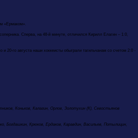
им «Ермаком».
оперника. Сперва, на 48-й минуте, отличился Кирилл Елагин – 1:0,
 и 20-го августа наши хоккеисты обыграли тагильчанам со счетом 2:0 -
ников, Коньков, Калагин, Орлов, Золотухин (К), Севостьянов
ко, Богдашкин, Крюков, Ердаков, Каравдин, Васильев, Потылицин,