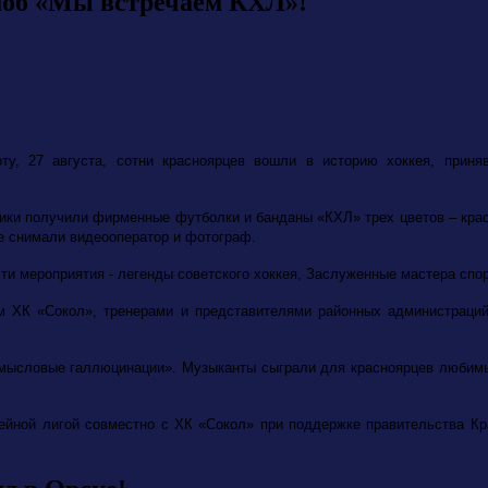
моб «Мы встречаем КХЛ»!
оту, 27 августа, сотни красноярцев вошли в историю хоккея, при
ики получили фирменные футболки и банданы «КХЛ» трех цветов – красн
те снимали видеооператор и фотограф.
сти мероприятия - легенды советского хоккея, Заслуженные мастера с
м ХК «Сокол», тренерами и представителями районных администраци
мысловые галлюцинации». Музыканты сыграли для красноярцев любимы
ейной лигой совместно с ХК «Сокол» при поддержке правительства Кр