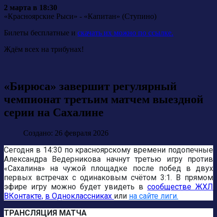
2 марта в 18:30
«Красноярские Рыси» - «Капитан» (Ступино)
Билеты бесплатные и
скачать их можно по ссылке.
Ждём всех на трибунах!
«Бирюса» завершит регулярный
чемпионат третьим матчем выездной
серии на Сахалине
Создано: 26 февраля 2026
Сегодня в 14:30 по красноярскому времени подопечные
Александра Ведерникова начнут третью игру против
«Сахалина» на чужой площадке после побед в двух
первых встречах с одинаковым счётом 3:1. В прямом
эфире игру можно будет увидеть в
сообществе ЖХЛ
ВКонтакте,
в Одноклассниках
или
на сайте лиги.
ТРАНСЛЯЦИЯ МАТЧА