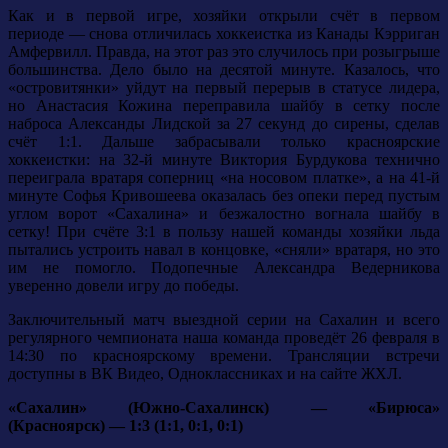
Как и в первой игре, хозяйки открыли счёт в первом
периоде — снова отличилась хоккеистка из Канады Кэрриган
Амфервилл. Правда, на этот раз это случилось при розыгрыше
большинства. Дело было на десятой минуте. Казалось, что
«островитянки» уйдут на первый перерыв в статусе лидера,
но Анастасия Кожина переправила шайбу в сетку после
наброса Александы Лидской за 27 секунд до сирены, сделав
счёт 1:1. Дальше забрасывали только красноярские
хоккеистки: на 32-й минуте Виктория Бурдукова технично
переиграла вратаря соперниц «на носовом платке», а на 41-й
минуте Софья Кривошеева оказалась без опеки перед пустым
углом ворот «Сахалина» и безжалостно вогнала шайбу в
сетку! При счёте 3:1 в пользу нашей команды хозяйки льда
пытались устроить навал в концовке, «сняли» вратаря, но это
им не помогло. Подопечные Александра Ведерникова
уверенно довели игру до победы.
Заключительный матч выездной серии на Сахалин и всего
регулярного чемпионата наша команда проведёт 26 февраля в
14:30 по красноярскому времени. Трансляции встречи
доступны в ВК Видео, Одноклассниках и на сайте ЖХЛ.
«Сахалин» (Южно-Сахалинск) — «Бирюса»
(Красноярск) — 1:3 (1:1, 0:1, 0:1)