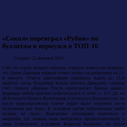
«Сокол» переиграл «Рубин» по
буллитам и вернулся в ТОП-16
Создано: 22 февраля 2026
Счёт на старте второго периода открыла тюменская команда:
это Денис Давыдов первым точно сыграл на добивании на 23-
й минуте. Ответа красноярцев пришлось ждать до 51-й
минуты, когда Владимир Конов ответил Давыдову, сравняв
счёт схожим образом. После прицельного броска нашего
форварда шайба красиво затрепыхалась в сетке — 1:1! Да, на
44-й минуте Никита Колесников отличился в большинстве, но
после видеопросмотра взятие ворот было отменено из-за
положения вне игры. В основное время заброшенных шайб
больше не было. Выяснение отношений перетекло в
овертайм, где хозяева льда смотрелись предпочтительнее и
даже отличились усилиями Кирилла Казакова, но после