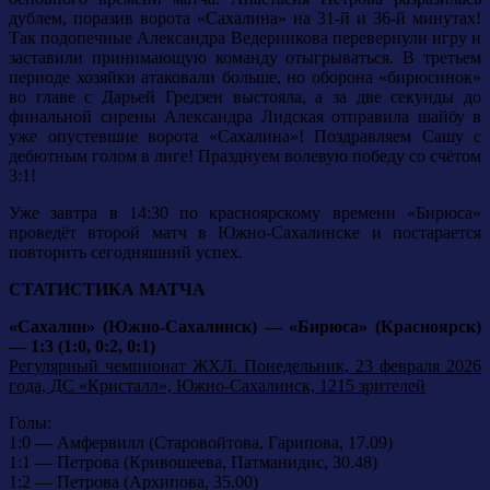
дублем, поразив ворота «Сахалина» на 31-й и 36-й минутах!
Так подопечные Александра Ведерникова перевернули игру и
заставили принимающую команду отыгрываться. В третьем
периоде хозяйки атаковали больше, но оборона «бирюсинок»
во главе с Дарьей Гредзен выстояла, а за две секунды до
финальной сирены Александра Лидская отправила шайбу в
уже опустевшие ворота «Сахалина»! Поздравляем Сашу с
дебютным голом в лиге! Празднуем волевую победу со счётом
3:1!
Уже завтра в 14:30 по красноярскому времени «Бирюса»
проведёт второй матч в Южно-Сахалинске и постарается
повторить сегодняшний успех.
СТАТИСТИКА МАТЧА
«Сахалин» (Южно-Сахалинск) — «Бирюса» (Красноярск)
— 1:3 (1:0, 0:2, 0:1)
Регулярный чемпионат ЖХЛ. Понедельник, 23 февраля 2026
года, ДС «Кристалл», Южно-Сахалинск, 1215 зрителей
Голы:
1:0 — Амфервилл (Старовойтова, Гарипова, 17.09)
1:1 — Петрова (Кривошеева, Патманидис, 30.48)
1:2 — Петрова (Архипова, 35.00)