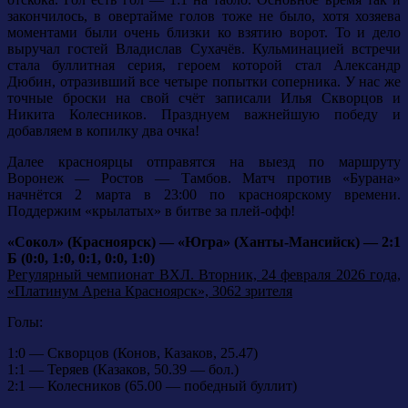
закончилось, в овертайме голов тоже не было, хотя хозяева
моментами были очень близки ко взятию ворот. То и дело
выручал гостей Владислав Сухачёв. Кульминацией встречи
стала буллитная серия, героем которой стал Александр
Дюбин, отразивший все четыре попытки соперника. У нас же
точные броски на свой счёт записали Илья Скворцов и
Никита Колесников. Празднуем важнейшую победу и
добавляем в копилку два очка!
Далее красноярцы отправятся на выезд по маршруту
Воронеж — Ростов — Тамбов. Матч против «Бурана»
начнётся 2 марта в 23:00 по красноярскому времени.
Поддержим «крылатых» в битве за плей-офф!
«Сокол» (Красноярск) — «Югра» (Ханты-Мансийск) — 2:1
Б (0:0, 1:0, 0:1, 0:0, 1:0)
Регулярный чемпионат ВХЛ. Вторник, 24 февраля 2026 года,
«Платинум Арена Красноярск», 3062 зрителя
Голы:
1:0 — Скворцов (Конов, Казаков, 25.47)
1:1 — Теряев (Казаков, 50.39 — бол.)
2:1 — Колесников (65.00 — победный буллит)