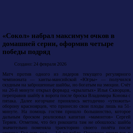
«Сокол» набрал максимум очков в
домашней серии, оформив четыре
победы подряд
Создано: 24 февраля 2026
Матч против одного из лидеров текущего регулярного
чемпионата — ханты-мансийской «Югры» — получился
скудным на заброшенные шайбы, но богатым на эмоции. Счёт
на 26-й минуте открыл форвард «крылатых» Илья Скворцов,
переправив шайбу в ворота после броска Владимира Конова с
пятака. Далее югорчане принялись методично «утюжить»
оборону красноярцев, что принесло свои плоды лишь на 51-
минуте. На помощь гостям пришло большинство, которое
дальным броском реализовал капитан «мамонтов» Сергей
Теряев. Отметим, что без рикошета там не обошлось: шайба
значительно поменяла траекторию своего полёта после
отскока. Гол есть гол — 1:1 на табло. Основное время так и