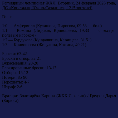
Регулярный чемпионат ЖХЛ. Вторник, 24 февраля 2026 года,
ДС «Кристалл», Южно-Сахалинск, 1215 зрителей
Голы:
1:0 — Амфервилл (Кулишова, Пирогова, 09.58 — бол.)
1:1 — Кожина (Лидская, Кривошеева, 19.33 — с экстра-
полевым игроком)
1:2 — Бурдукова (Кундашкина, Казанцева, 31.51)
1:3 — Кривошеева (Жигулина, Кожина, 40.21)
Броски: 63-42
Броски в створ: 32-21
Вбрасывания: 20-20
Блокированные броски: 13-13
Отборы: 15-12
Потери: 85-90
Перехваты: 4-7
Штраф: 2-6
Вратари: Золотарёва Карина (ЖХК Сахалин) / Гредзен Дарья
(Бирюса)