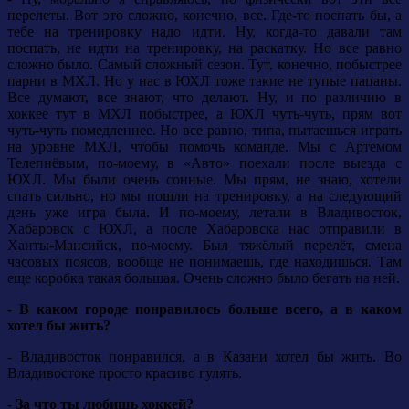
перелеты. Вот это сложно, конечно, все. Где-то поспать бы, а
тебе на тренировку надо идти. Ну, когда-то давали там
поспать, не идти на тренировку, на раскатку. Но все равно
сложно было. Самый сложный сезон. Тут, конечно, побыстрее
парни в МХЛ. Но у нас в ЮХЛ тоже такие не тупые пацаны.
Все думают, все знают, что делают. Ну, и по различию в
хоккее тут в МХЛ побыстрее, а ЮХЛ чуть-чуть, прям вот
чуть-чуть помедленнее. Но все равно, типа, пытаешься играть
на уровне МХЛ, чтобы помочь команде. Мы с Артемом
Телепнёвым, по-моему, в «Авто» поехали после выезда с
ЮХЛ. Мы были очень сонные. Мы прям, не знаю, хотели
спать сильно, но мы пошли на тренировку, а на следующий
день уже игра была. И по-моему, летали в Владивосток,
Хабаровск с ЮХЛ, а после Хабаровска нас отправили в
Ханты-Мансийск, по-моему. Был тяжёлый перелёт, смена
часовых поясов, вообще не понимаешь, где находишься. Там
еще коробка такая большая. Очень сложно было бегать на ней.
- В каком городе понравилось больше всего, а в каком
хотел бы жить?
- Владивосток понравился, а в Казани хотел бы жить. Во
Владивостоке просто красиво гулять.
- За что ты любишь хоккей?