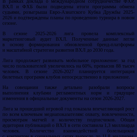
В рамках доклада о международном сотрудничестве ФХР,
ВХЛ и ФХБ были подведены итоги программы обмена
судьями, розыгрыша Евро-Азиатского Кубка Дружбы 2025-
2026 и подтверждены планы по проведению турнира в новом
сезоне.
В сезоне 2025-2026 лига провела комплексный
маркетинговый аудит ВХЛ. Полученные данные легли
в основу формирования обновленной бренд-платформы
и масштабной стратегии развития ВХЛ до 2030 года.
Лига продолжает развивать мобильное приложение: за год
число пользователей увеличилось на 60%, превысив 88 тысяч
человек. В сезоне 2026-2027 планируется интеграция
билетных программ клубов непосредственно в приложение.
На совещании также детально разобрали вопросы
выполнения клубами регламентных норм и грядущие
изменения в официальные документы на сезон 2026-2027.
Лига за прошедший игровой год показала впечатляющий рост
по всем ключевым медиапоказателям: охвату, вовлеченности,
просмотрам матчей и количеству подписчиков. Общая
аудитория публикаций о ВХЛ в сети составила 1,3 миллиарда
человек. Количество взаимодействий болельщиков
с контентом в социальных сетях выросло до 11,8 миллиона.