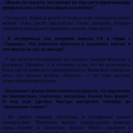
- Можно ли сказать, что именно по ходу регулярки команда
превратилась в боеспособный коллектив?
- Соглашусь. Команда растёт от игры к игре, набирается опыта
матчей. Плюс растёт мастерство. Также девчонки, которые
считались молодыми в прошлых сезонах, тоже растут.
- В полуфинале мы уверенно повели 2:0 в серии с
«Торнадо». Что работало идеально в домашних матчах и
что пошло не так на выезде?
- У нас получилось прикрыть их лидеров: Ландыш Фаляхову и
Елизавету Шкалёву. А в гостевых играх это не получилось.
Плюс где-то появилась самоуверенность. Возможно, поверили
рано, что сможем пройти «Торнадо» — это тоже сыграло
свою отрицательную роль.
- Насколько сильно психологически ударило это поражение
по хоккеисткам, учитывая, насколько близко был финал?
И как вам удалось быстро настроить команду на
«бронзовую» серию ?
- На любую команду проигрыш в полуфинале влияет
отрицательно. Пришлось быстро перезагружать команду
перед играми за бронзовые медали. Много говорили с
хоккеистками, показывали им игровые моменты. В этот