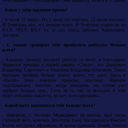
«Интонация» с «Молодежки», мне нравятся, Мияги и 9 грамм.
- Какое у тебя экранное время?
- 6 часов 25 минут. Ну, у меня это тиктоки, 12 часов тиктоки.
И Телеграм, все, это больше всего. В Телеграм подписан на
КХЛ, МХЛ, ВХЛ ну, и про город паблики Красноярск,
Ангарск.
- С каким тренером тебе нравилось работать больше
всего?
- Каждому тренеру, который работал со мной, я благодарен.
Нравится тренеры с нашей школы «Сокол», это Дашкевич
Владимир Сергеевич и Ощепков Владимир Олегович. Такие
молодые тренеры больше знают, знают, что дают. Здесь в
«Рысях» тоже хорошие тренеры, опытные. Вначале
подсказывают, конечно, когда заходишь, но потом уже
требуют больше, чем... Типа, не то, что ты молодой, и тебе
будут поблажки какие-то, но нет, всех одинаково.
- Какой матч запомнился тебе больше всего?
- Наверное, с «Белыми Медведями» на выезде. Был очень
сложный матч, конечно. Это тогда Амир Масадилов и Максим
Котов хет-трики оформили. В конце сравняли. Очень тяжело