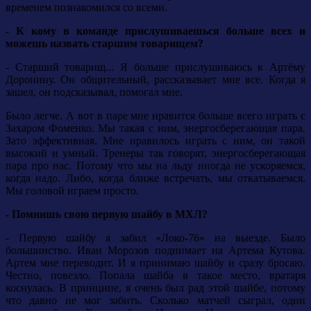
временем познакомился со всеми.
- К кому в команде прислушиваешься больше всех и
можешь назвать старшим товарищем?
- Старший товарищ... Я больше прислушиваюсь к Артёму
Доронину. Он общительный, рассказывает мне все. Когда я
зашел, он подсказывал, помогал мне.
Было легче. А вот в паре мне нравится больше всего играть с
Захаром Фоменко. Мы такая с ним, энергосберегающая пара.
Зато эффективная. Мне нравилось играть с ним, он такой
высокий и умный. Тренеры так говорят, энергосберегающая
пара про нас. Потому что мы на льду иногда не ускоряемся,
когда надо. Либо, когда ближе встречать, мы откатываемся.
Мы головой играем просто.
- Помнишь свою первую шайбу в МХЛ?
- Первую шайбу я забил «Локо-76» на выезде. Было
большинство. Иван Морозов поднимает на Артема Кутова.
Артем мне переводит. И я принимаю шайбу и сразу бросаю.
Честно, повезло. Попала шайба в такое место, вратаря
коснулась. В принципе, я очень был рад этой шайбе, потому
что давно не мог забить. Сколько матчей сыграл, одни