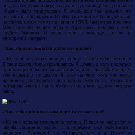
- Когда я пришел в МХЛ, вообще нет никак. В сериале там все
по-другому. Даже в раздевалках, везде, на льду. Когда попал в
«Рыси» было удивительно. Я очень был рад, конечно, что
позвали на сборы меня. Изначально мной не были довольны
на сборы, потом меня отправили в ЮХЛ, там потренировался.
Меня позвали на две игры с «Ермаком». Как раз с моим
клубом бывшим. И меня взяли в команду. Писали на
юниорский контракт.
- Как ты относишься к дракам в хоккее?
- Я не люблю драться на льду вообще. Такой не боевой пацан.
Я так в хоккей только разбираюсь. Я думаю, я могу подраться,
просто еще не было такого, что доводилось до драк у меня. За
всю карьеру я не дрался ни разу на льду, хотя мне всегда
нравилось докапываться до старших. Бесить их, чтобы они
потом удалялись на мне, чтобы у нас в команде большинство
было.
- Как тебя приняли в команде? Кого уже знал?
- Ко мне пацаны относились хорошо. Я знал только ребят со
школы. Ларионов, Котов. И по времени уже знакомился с
пацанами. Есинецкий из Ангарска, как и я. Потом со