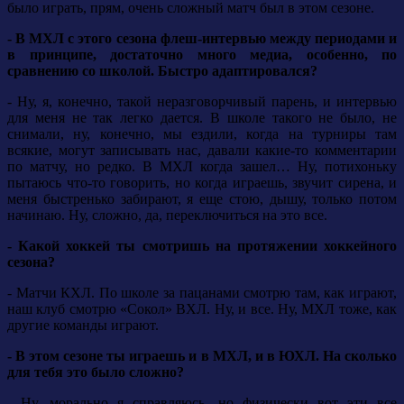
было играть, прям, очень сложный матч был в этом сезоне.
- В МХЛ с этого сезона флеш-интервью между периодами и
в принципе, достаточно много медиа, особенно, по
сравнению со школой. Быстро адаптировался?
- Ну, я, конечно, такой неразговорчивый парень, и интервью
для меня не так легко дается. В школе такого не было, не
снимали, ну, конечно, мы ездили, когда на турниры там
всякие, могут записывать нас, давали какие-то комментарии
по матчу, но редко. В МХЛ когда зашел… Ну, потихоньку
пытаюсь что-то говорить, но когда играешь, звучит сирена, и
меня быстренько забирают, я еще стою, дышу, только потом
начинаю. Ну, сложно, да, переключиться на это все.
- Какой хоккей ты смотришь на протяжении хоккейного
сезона?
- Матчи КХЛ. По школе за пацанами смотрю там, как играют,
наш клуб смотрю «Сокол» ВХЛ. Ну, и все. Ну, МХЛ тоже, как
другие команды играют.
- В этом сезоне ты играешь и в МХЛ, и в ЮХЛ. На сколько
для тебя это было сложно?
- Ну, морально я справляюсь, но физически вот эти все