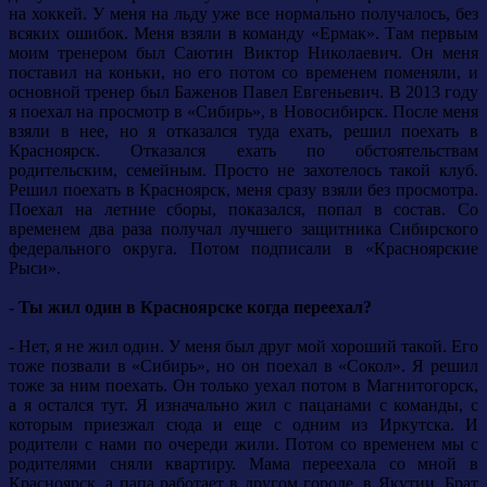
на хоккей. У меня на льду уже все нормально получалось, без
всяких ошибок. Меня взяли в команду «Ермак». Там первым
моим тренером был Саютин Виктор Николаевич. Он меня
поставил на коньки, но его потом со временем поменяли, и
основной тренер был Баженов Павел Евгеньевич. В 2013 году
я поехал на просмотр в «Сибирь», в Новосибирск. После меня
взяли в нее, но я отказался туда ехать, решил поехать в
Красноярск. Отказался ехать по обстоятельствам
родительским, семейным. Просто не захотелось такой клуб.
Решил поехать в Красноярск, меня сразу взяли без просмотра.
Поехал на летние сборы, показался, попал в состав. Со
временем два раза получал лучшего защитника Сибирского
федерального округа. Потом подписали в «Красноярские
Рыси».
- Ты жил один в Красноярске когда переехал?
- Нет, я не жил один. У меня был друг мой хороший такой. Его
тоже позвали в «Сибирь», но он поехал в «Сокол». Я решил
тоже за ним поехать. Он только уехал потом в Магнитогорск,
а я остался тут. Я изначально жил с пацанами с команды, с
которым приезжал сюда и еще с одним из Иркутска. И
родители с нами по очереди жили. Потом со временем мы с
родителями сняли квартиру. Мама переехала со мной в
Красноярск, а папа работает в другом городе, в Якутии. Брат