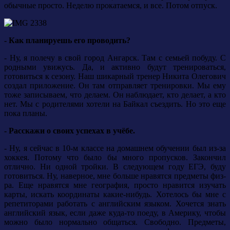
обычные просто. Неделю прокатаемся, и все. Потом отпуск.
- Как планируешь его проводить?
- Ну, я полечу в свой город Ангарск. Там с семьей побуду. С
родными увижусь. Да, и активно будут тренироваться,
готовиться к сезону. Наш шикарный тренер Никита Олегович
создал приложение. Он там отправляет тренировки. Мы ему
тоже записываем, что делаем. Он наблюдает, кто делает, а кто
нет. Мы с родителями хотели на Байкал съездить. Но это еще
пока планы.
- Расскажи о своих успехах в учёбе.
- Ну, я сейчас в 10-м классе на домашнем обучении был из-за
хоккея. Потому что было бы много пропусков. Закончил
отлично. Ни одной тройки. В следующем году ЕГЭ, буду
готовиться. Ну, наверное, мне больше нравятся предметы физ-
ра. Еще нравятся мне география, просто нравится изучать
карты, искать координаты какие-нибудь. Хотелось бы мне с
репетиторами работать с английским языком. Хочется знать
английский язык, если даже куда-то поеду, в Америку, чтобы
можно было нормально общаться. Свободно. Предметы,