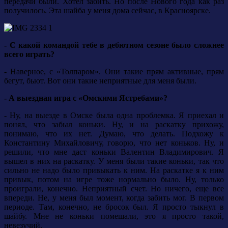
передачи были. Хотел забить. Но после Нового года как раз
получилось. Эта шайба у меня дома сейчас, в Красноярске.
- С какой командой тебе в дебютном сезоне было сложнее
всего играть?
- Наверное, с «Толпаром». Они такие прям активные, прям
бегут, бьют. Вот они такие неприятные для меня были.
- А выездная игра с «Омскими Ястребами»?
- Ну, на выезде в Омске была одна проблемка. Я приехал и
понял, что забыл коньки. Ну, и на раскатку прихожу,
понимаю, что их нет. Думаю, что делать. Подхожу к
Константину Михайловичу, говорю, что нет коньков. Ну, и
решили, что мне даст коньки Валентин Владимирович. Я
вышел в них на раскатку. У меня были такие коньки, так что
сильно не надо было привыкать к ним. На раскатке я к ним
привык, потом на игре тоже нормально было. Ну, только
проиграли, конечно. Неприятный счет. Но ничего, еще все
впереди. Не, у меня был момент, когда забить мог. В первом
периоде. Там, конечно, не бросок был. Я просто тыкнул в
шайбу. Мне не коньки помешали, это я просто такой,
невезучий.