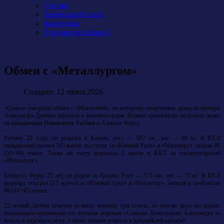
Состав
Тренерский штаб
Календарь
Турнирная таблица
Обмен с «Металлургом»
Создано: 12 июня 2026
«Сокол» совершил обмен с «Магниткой», по которому спортивные права на вратаря
Александра Дюбина перешли к магнитогорцам. Взамен красноярцы получили права
на нападающих Иннокентия Рыбина и Алексея Фурсу.
Рыбину 23 года, он родился в Казани, рост — 182 см., вес — 89 кг. В ВХЛ
нападающий провел 183 матча, выступая за «Южный Урал» и «Магнитку», набрав 99
(50+49) очков. Также на счету форварда 2 матча в КХЛ за магнитогорский
«Металлург».
Беларусу Фурсе 25 лет, он родом из Гродно. Рост — 175 см., вес — 75 кг. В ВХЛ
форвард отыграл 217 матчей за «Южный Урал» и «Магнитку», записав в свой актив
89 (44+45) очков.
22-летний Дюбин отыграл за нашу команду три сезона, по итогам двух последних
болельщики признавали его лучшим игроком «Сокола». Благодарим Александра за
яркую и надёжную игру, а также желаем успехов в дальнейшей карьере!