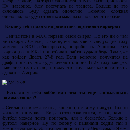
которые такие, в которых сложности, химия, физика, история.
Ну, наверное, буду поступать на тренера. Больше на это
склоняюсь. Буду сдавать биологию. Конечно, сложная
биология, но буду готовиться максимально с репетиторами.
- Какие у тебя планы на развитие спортивной карьеры?
- Сейчас пока в МХЛ первый сезон сыграл. Но это ни о чём
не говорит. Сейчас, главное, вот дальше в следующем году
можешь в ВХЛ дебютировать, попробовать. А потом через
годика два в КХЛ попробовать зайти куда-нибудь. Там уже
как пойдет. Драфт, 27-й год. Если, конечно, получится на
драфт попасть, это будет очень отлично. В 27 году как раз,
наверное, ехать надо, потому что там надо какие-то тесты
сдавать в Америке.
- Есть ли у тебя хобби или чем ты ещё занимаешься,
помимо хоккея?
- Сейчас во время сезона, конечно, не хожу никуда. Только
хоккеем занимаюсь. Когда сезон закончится, с пацанами в
футбол можем пойти поиграть, или в баскетбол. Больше в
футбол, наверное. Ну, по сезону с пацанами ходим там в
компьютерный клуб, там нельзя поиграть с Черкасом, с Яком,