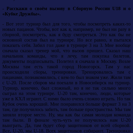
- Расскажи о своём вызову в Сборную России U18 и о
«Кубке Дружбы».
- Вот этот турнир был для того, чтобы посмотреть каких-то
новых пацанов. Чтобы, вот как я, например, не был ни разу в
сборной, посмотреть, как я буду смотреться. Это как бы не
основной состав был на турнире. Но все равно, я пытался
показать себя. Забил гол даже в турнире 3 на 3. Мне вообще
сначала сказал тренер мой, что вызов пришел. Сказал наш
начальник команды, что я лечу, там покупка билетов,
документы подписывать. Полетел я сначала в Москву. Возле
Москвы там есть такой город Новогорск. Там у нас
происходили сборы, тренировки. Тренировались там с
пацанами, познакомились, с кем-то был знаком уже. Жили там
с U-20. После сборов мы поехали в Новосибирск на турнир.
Турнир, конечно, был сложный, но я не так сильно много
сыграл на этом турнире. U-20 там, конечно, люди, которые
уже в КХЛ играют. С ними было очень сложно играть. Но так
Кубок очень хороший. Мне понравился больше формат 3 на 3
там, где получилось забить, там больше пространства. Мы там
заняли второе место. Ну, мы как бы самая молодая команда
там были. В финале чуть-чуть не получилось нам U-20
выиграть. Да, там будет сбор защитников от всей сборной.
Все, U-20, мы U-18. Всех защитников собирают. Тренировки