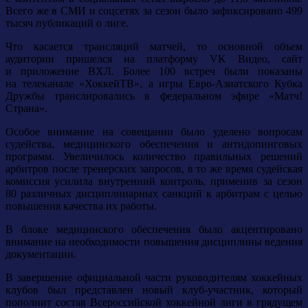
Всего же в СМИ и соцсетях за сезон было зафиксировано 499
тысяч публикаций о лиге.
Что касается трансляций матчей, то основной объем
аудитории пришелся на платформу VK Видео, сайт
и приложение ВХЛ. Более 100 встреч были показаны
на телеканале «ХоккейТВ», а игры Евро-Азиатского Кубка
Дружбы транслировались в федеральном эфире «Матч!
Страна».
Особое внимание на совещании было уделено вопросам
судейства, медицинского обеспечения и антидопинговых
программ. Увеличилось количество правильных решений
арбитров после тренерских запросов, в то же время судейская
комиссия усилила внутренний контроль, применив за сезон
80 различных дисциплинарных санкций к арбитрам с целью
повышения качества их работы.
В блоке медицинского обеспечения было акцентировано
внимание на необходимости повышения дисциплины ведения
документации.
В завершение официальной части руководителям хоккейных
клубов был представлен новый клуб-участник, который
пополнит состав Всероссийской хоккейной лиги в грядущем