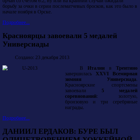
орчан со счетом 6:2, ну или на крайний случай ожидали
борьбу за очки в серии послематчевых бросков, как это было в
начале ноября в Орске.
Подробнее...
Красноярцы завоевали 5 медалей
Универсиады
Создано: 23 декабря 2013
В
Италии
в
Трентино
завершилась
XXVI Всемирная
зимняя Универсиада
.
Красноярские спортсмены
завоевали
5 медалей
соревнований
: золотую,
бронзовую и три серебряные
награды.
Подробнее...
ДАНИИЛ ЕРДАКОВ: БУРЕ БЫЛ
ОЛИЦЕТВОРЕНИЕМ ХОККЕЙНОЙ