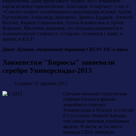
патриотизма. Даже представить трудно, что с хоккейной
карты исчезнут красно-белые. Благодаря «Спартаку» у нас в
«Соколе» играют полюбившиеся красноярцам игроки: Артем
Пуголовкин, Александр Денежкин, Даниил Ердаков, Алексей
Волгин, Кирилл Гаврилычев, Антон Клементьев и Артем
Воронин. Мы очень надеемся, что ситуация разрешится в
положительную сторону и «Спартак» останется с нами, в
хоккее, в КХЛ!
Денис Луговик, генеральный директор СКГАУ ХК «Сокол»
Хоккеистки "Бирюсы" завоевали
серебро Универсиады-2013
Создано: 21 декабря 2013
Сегодня женская студенческая
сборная России в финале
хоккейного турнира
Универсиады в Италии со счетом
0:5 уступила сборной Канады,
тем самым завоевав серебряные
медали. В матче за 3-е место
команда США обыграла