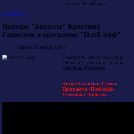
из Санкт-Петербурга.
Подробнее...
Вратарь "Бирюсы" Кристина
Гаврилюк в программе "Плей-офф"
Создано: 21 декабря 2013
Сюжет про женскую команду
"Бирюса" с участием голкипера
Кристины Гаврилюк.
Автор Валентина Глазко.
Программа «Плей офф».
Телеканал «Енисей».