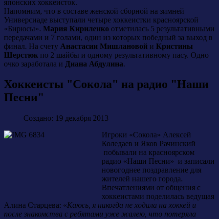
японских хоккеисток.
Напомним, что в составе женской сборной на зимней
Универсиаде выступали четыре хоккеистки красноярской
«Бирюсы».
Мария Кириленко
отметилась 5 результативными
передачами и 7 голами, один из которых победный за выход в
финал. На счету
Анастасии Мишлановой
и
Кристины
Шерстюк
по 2 шайбы и одному результативному пасу. Одно
очко заработала и
Диана Абдулина
.
Хоккеисты "Сокола" на радио "Наши
Песни"
Создано: 19 декабря 2013
Игроки «Сокола» Алексей
Коледаев и Яков Рачинский
побывали на красноярском
радио «Наши Песни» и записали
новогоднее поздравление для
жителей нашего города.
Впечатлениями от общения с
хоккеистами поделилась ведущая
Алина Старцева: «
Каюсь, я никогда не ходила на хоккей и
после знакомства с ребятами уже жалею, что потеряла