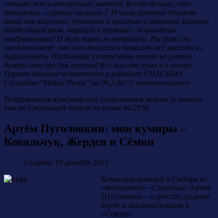
столько лет и интересных матчей! Всегда думала, что
хоккеисты - суровые мужики
J
И была приятно удивлена
какие они классные, душевные и простые в общении! Быстро
найдя общий язык, перешли к главному - новогодним
поздравлениям! И тут парни не подкачали. Вы даже не
представляете, как они старались записать всё красиво и с
выражением. Настоящие спортсмены точно не умеют
делать что-то для галочки! Всё шло от души и в точку!
Парням большое человеческое и радийное СПАСИБО.
Слушайте "Наши Песни" на 96,2 fm! С наступающим
!»
Поздравления красноярских спортсменов можно услышать
уже на следующей неделе на волне 96,2
FM
.
Артём Пуголовкин: мои кумиры –
Ковальчук, Жердев и Сёмин
Создано: 19 декабря 2013
Командированный в Сибирь из
«молодежки» «Спартака» Артем
Пуголовкин – о детстве, родном
клубе и акклиматизации в
«Соколе».