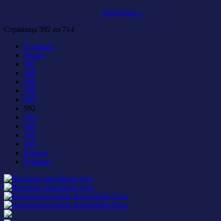
Подробнее...
Страница 592 из 714
В начало
Назад
587
588
589
590
591
592
593
594
595
596
Вперед
В конец