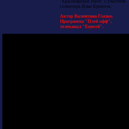
"Красноярские Рыси" с участием
голкипера Ильи Кривича.
Автор Валентина Глазко.
Программа "Плей офф",
телеканал "Енисей".