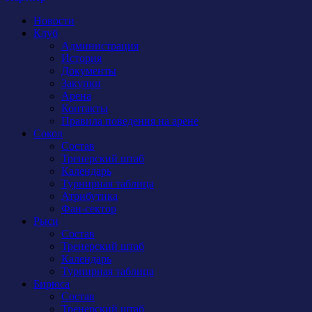
Новости
Клуб
Администрация
История
Документы
Закупки
Арена
Контакты
Правила поведения на арене
Сокол
Состав
Тренерский штаб
Календарь
Турнирная таблица
Атрибутика
Фан-сектор
Рыси
Состав
Тренерский штаб
Календарь
Турнирная таблица
Бирюса
Состав
Тренерский штаб