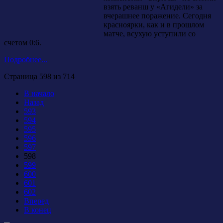
взять реванш у «Агидели» за
вчерашнее поражение. Сегодня
красноярки, как и в прошлом
матче, всухую уступили со
счетом 0:6.
Подробнее...
Страница 598 из 714
В начало
Назад
593
594
595
596
597
598
599
600
601
602
Вперед
В конец