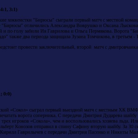
:1, 3:1)
ские хоккеистки "Бирюсы" сыграли первый матч с местной кома
аве "Бирюсы" отличились Александра Воврушко и Оксана Лыскова
и по голу забили Ия Гаврилова и Ольга Пермякова. Ворота "Б
до" также два периода защищала Зузана Томчикова, в третьем -
едстоит провести заключительный, второй матч с дмитровчанк
; 0:0)
рский «Сокол» сыграл первый выездной матч с местным ХК ВМФ.
печатать ворота соперника. С передачи Дмитрия Дударева шайбу
трех игроков «Сокола», чем и воспользовались хозяева льда. Иль
ьберт Конозов отправил в спину Сафину вторую шайбу. За 30 
 Кирилл Гаврилычев с передачи Дмитрия Пасенко и Никиты Малыг