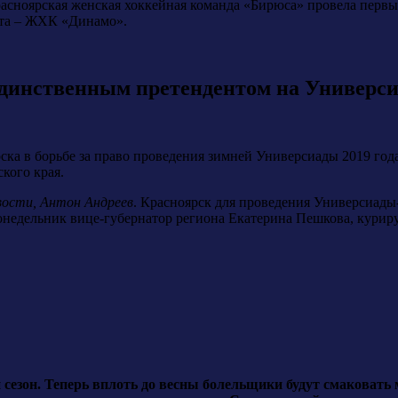
расноярская женская хоккейная команда «Бирюса» провела первы
та – ЖХК «Динамо».
единственным претендентом на Универси
ка в борьбе за право проведения зимней Универсиады 2019 год
кого края.
ости, Антон Андреев
. Красноярск для проведения Универсиады-
понедельник вице-губернатор региона Екатерина Пешкова, кури
сезон. Теперь вплоть до весны болельщики будут смаковать м