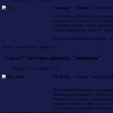
"Торнадо" -"Бирюса" - 10:2 (3:0, 4
21 сентября в Дмитрове краснояр
уступили со счетом 2:10. В сост
Смолиной, дубль у Анны Шохиной 
-Ирина Афанасьева. Ворота "Торна
Сегодня хоккеисткам "Бирюсы" пр
Фото с сайта ЖХК "Торнадо".
"Сокол" не смог одолеть "моряков"
Создано: 21 сентября 2013
ХК ВМФ – "Сокол" - 4:3 (2:2; 2:1
20 сентября в Кондопоге красноя
хватило одной минуты, чтобы рас
отправил на скамейку штрафников 
защищал Эмиль Сафин. Следом Ал
из обороны, и защитник «Сокола»
ушли на перерыв с равным счетом на табло - 2:2.