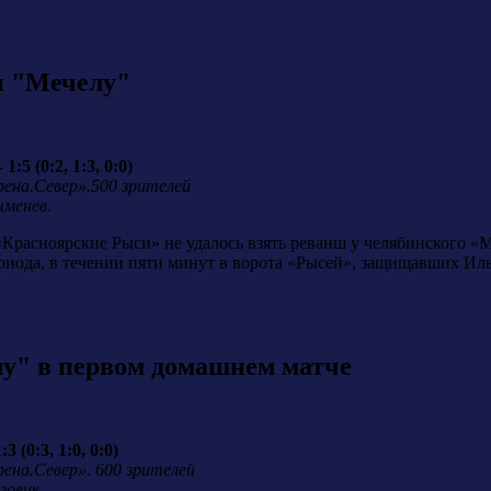
и "Мечелу"
5 (0:2, 1:3, 0:0)
рена.Север».500 зрителей
чменев
.
«Красноярские Рыси» не удалось взять реванш у челябинского «
периода, в течении пяти минут в ворота «Рысей», защищавших И
у" в первом домашнем матче
(0:3, 1:0, 0:0)
ена.Север». 600 зрителей
говик