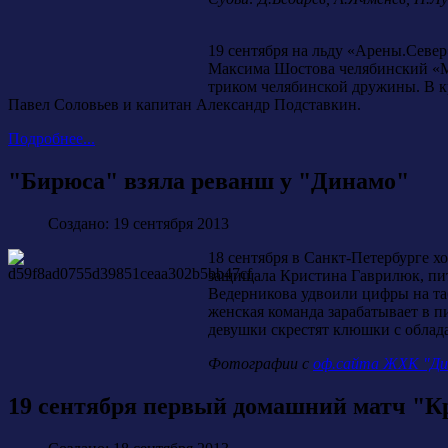
19 сентября на льду «Арены.Севе
Максима Шостова челябинский «М
триком челябинской дружины. В к
Павел Соловьев и капитан Александр Подставкин.
Подробнее...
"Бирюса" взяла реванш у "Динамо"
Создано: 19 сентября 2013
18 сентября в Санкт-Петербурге х
защищала Кристина Гаврилюк, пит
Ведерникова удвоили цифры на та
женская команда зарабатывает в п
девушки скрестят клюшки с облад
Фотографии с
оф.сайта ЖХК "Ди
19 сентября первый домашний матч "К