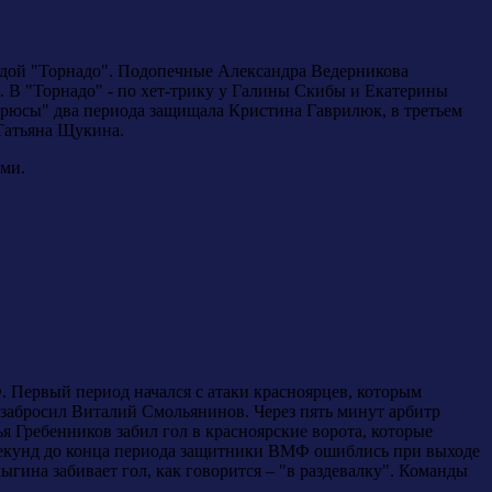
ндой "Торнадо". Подопечные Александра Ведерникова
. В "Торнадо" - по хет-трику у Галины Скибы и Екатерины
ирюсы" два периода защищала Кристина Гаврилюк, в третьем
 Татьяна Щукина.
ами.
 Первый период начался с атаки красноярцев, которым
 забросил Виталий Смольянинов. Через пять минут арбитр
я Гребенников забил гол в красноярские ворота, которые
секунд до конца периода защитники ВМФ ошиблись при выходе
ина забивает гол, как говорится – "в раздевалку". Команды