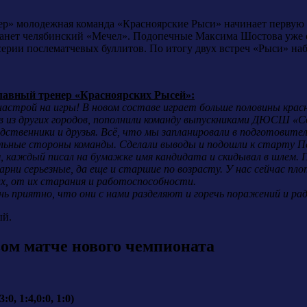
евер» молодежная команда «Красноярские Рыси» начинает перву
анет челябинский «Мечел». Подопечные Максима Шостова уже с
серии послематчевых буллитов. По итогу двух встреч «Рыси» наб
лавный тренер «Красноярских Рысей»:
настрой на игры! В новом составе играет больше половины крас
ов из других городов, пополнили команду выпускниками ДЮСШ «
дственники и друзья. Всё, что мы запланировали в подготовите
ильные стороны команды. Сделали выводы и подошли к старту П
 каждый писал на бумажке имя кандидата и скидывал в шлем. П
арни серьезные, да еще и старшие по возрасту. У нас сейчас п
х, от их старания и работоспособности.
ень приятно, что они с нами разделяют и горечь поражений и ра
ый.
ом матче нового чемпионата
0, 1:4,0:0, 1:0)