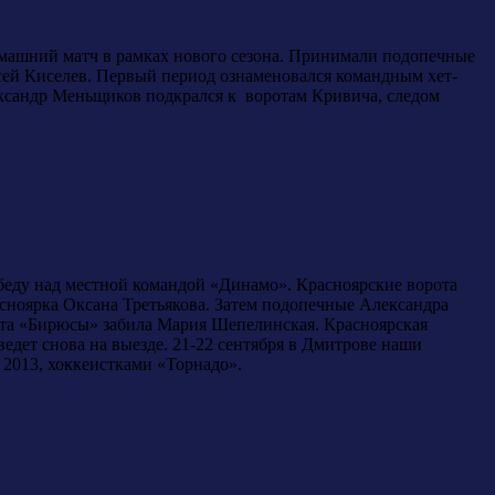
омашний матч в рамках нового сезона. Принимали подопечные
ей Киселев. Первый период ознаменовался командным хет-
ександр Меньщиков подкрался к воротам Кривича, следом
обеду над местной командой «Динамо». Красноярские ворота
сноярка Оксана Третьякова. Затем подопечные Александра
ота «Бирюсы» забила Мария Шепелинская. Красноярская
едет снова на выезде. 21-22 сентября в Дмитрове наши
2013, хоккеистками «Торнадо».