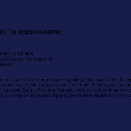
ку" в первом матче
 (1:2, 1:2, 0:0)
ена.Север». 300 зрителей.
решков
расноярские Рыси» принимали «Горняк» из Башкортостана. Соп
 говорится, почерк команды не знаком. Первый период краснояр
 передачи Данила Вторина. Однако, гости не заставили долго жд
. В середине периода соперник увеличивает разрыв в счете уси