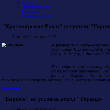
Состав
Тренерский штаб
Календарь
Турнирная таблица
"Красноярские Рыси" уступили "Горня
Создано: 22 сентября 2013
«Красноярские Рыси»-«Горняк» 2:4
22 сентября. Красноярск. МСК «Ар
Судьи: М. Шерер, А.Ячменев, Е.Те
22 сентября на домашнем льду «К
сталкиваться не приходилось. Как
распечатал Владислав Пономарев с
голкиперу Илье Проценко залетела шайба Анатолия Наговицына
Подробнее...
"Бирюса" не устояла перед "Торнадо"
Создано: 22 сентября 2013