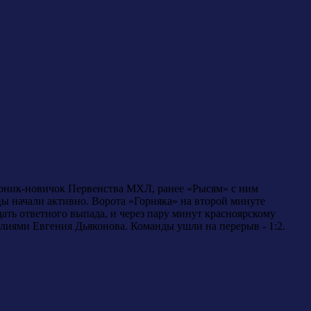
ерник-новичок Первенства МХЛ, ранее «Рысям» с ним
цы начали активно. Ворота «Горняка» на второй минуте
ать ответного выпада, и через пару минут красноярскому
лиями Евгения Дьяконова. Команды ушли на перерыв - 1:2.