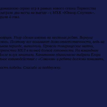
ю домашнюю серию игр в рамках нового сезона Первенства
ыграли два матча на выезде - с МХК «Юниор-Спутник»,
рали 4 очка.
ноярцев. Упор сделан именно на местных ребят. Вернули
Сокол». Поэтому все понимают долю ответственности, ведь на
льном периоде, выполнили. Провели товарищеские матчи,
ервенства МХЛ в полной боевой готовности. На командном
осле вслух зачитали. Капитаном единогласно выбрали Егора
лотное взаимодействие с «Соколом» и ребята должны понимать,
дость победы. Спасибо за поддержку.