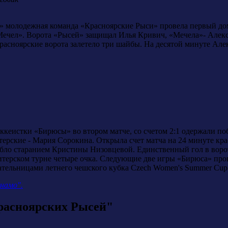
р» молодежная команда «Красноярские Рыси» провела первый д
ечел». Ворота «Рысей» защищал Илья Кривич, «Мечела»- Алекс
расноярские ворота залетело три шайбы. На десятой минуте Ал
оккеистки «Бирюсы» во втором матче, со счетом 2:1 одержали п
ерские - Мария Сорокина. Открыла счет матча на 24 минуте кра
бло старанием Кристины Низовцевой. Единственный гол в вор
итерском турне четыре очка. Следующие две игры «Бирюса» пров
ательницами летнего чешского кубка Czech Women's Summer Cup 
намо".
расноярских Рысей"