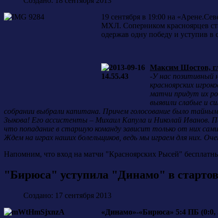
Создано: 18 сентября 2013
19 сентября в 19:00 на «Арене.С
МХЛ. Соперником красноярцев ст
одержав одну победу и уступив в 
Максим Шостов, г
-У нас позитивный 
красноярских игрок
матчи придут их ро
выявили слабые и с
собрании выбрали капитана. Причем голосование было тайным,
Зыкова! Его ассистенты – Михаил Капула и Николай Иванов. П
что попадание в старшую команду зависит только от них сами
Ждем на играх наших болельщиков, ведь мы играем для них. Оч
Напомним, что вход на матчи "Красноярских Рысей" бесплатн
"Бирюса" уступила "Динамо" в стартов
Создано: 17 сентября 2013
«Динамо»-«Бирюса» 5:4 ПБ (0:0, 3: