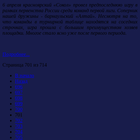
6 апреля красноярский «Сокол» провел предпоследнюю игру в
рамках первенства России среди команд первой лиги. Соперник
нашей дружины - барнаульский «Алтай». Несмотря на то,
что команды в турнирной таблице находятся на соседних
строчках, игра прошла с большим преимуществом хозяев
площадки. Многое стало ясно уже после первого периода.
Подробнее...
Страница 701 из 714
В начало
Назад
696
697
698
699
700
701
702
703
704
705