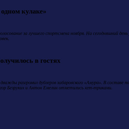
 одном кулаке»
голосование за лучшего спортсмена ноября. На сегодняшний ден
овек.
получилось в гостях
 дважды разгромил дублеров хабаровского «Амура». В составе п
гор Безруких и Антон Емелин отметились хет-триками.