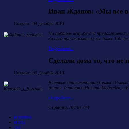
Иван Жданов: «Мы все в
Создано: 04 декабря 2010
На портале kraysport.ru продолжается 
За него проголосовали уже более 150 чел
Подробнее...
Сделали дома то, что не 
Создано: 03 декабря 2010
В первые дни календарной зимы «Сокол»
Антон Устинов и Никита Медведев, а Е
Подробнее...
Страница 707 из 714
В начало
Назад
702