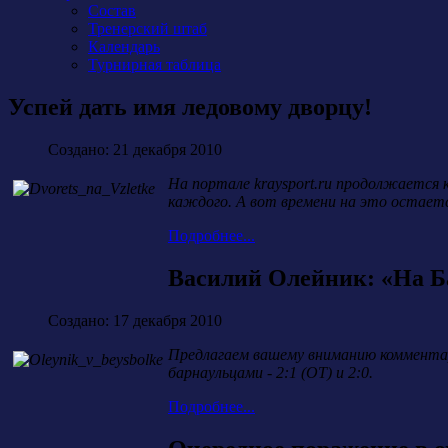
Состав
Тренерский штаб
Календарь
Турнирная таблица
Успей дать имя ледовому дворцу!
Создано: 21 декабря 2010
На портале kraysport.ru продолжается 
каждого. А вот времени на это остаетс
Подробнее...
Василий Олейник: «На Ба
Создано: 17 декабря 2010
Предлагаем вашему вниманию комментар
барнаульцами - 2:1 (ОТ) и 2:0.
Подробнее...