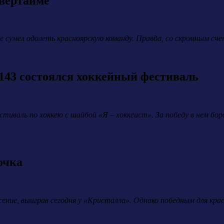
овертайме
е сумел одолеть красноярскую команду. Правда, со скромным сче
143 состоялся хоккейный фестиваль
тиваль по хоккею с шайбой «Я – хоккеист». За победу в нем бо
очка
ние, выиграв сегодня у «Кристалла». Однако победным для красн