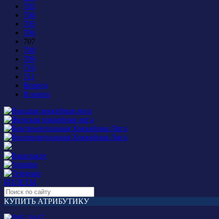
703
704
705
706
707
708
709
710
711
Вперед
В конец
БИЛЕТЫ
КУПИТЬ АТРИБУТИКУ