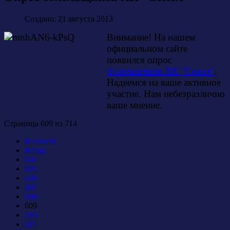
Создано: 21 августа 2013
Внимание! На нашем
официальном сайте
появился опрос
болельщиков ХК "Сокол"
.
Надеемся на ваше активное
участие. Нам небезразлично
ваше мнение.
Страница 609 из 714
В начало
Назад
604
605
606
607
608
609
610
611