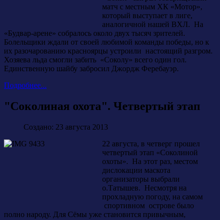
матч с местным ХК «Мотор»,
который выступает в лиге,
аналогичной нашей ВХЛ. На
«Будвар-арене» собралось около двух тысяч зрителей.
Болельщики ждали от своей любимой команды победы, но к
их разочарованию красноярцы устроили настоящий разгром.
Хозяева льда смогли забить «Соколу» всего один гол.
Единственную шайбу забросил Джордж Феребауэр.
Подробнее...
"Соколиная охота". Четвертый этап
Создано: 23 августа 2013
22 августа, в четверг прошел
четвертый этап «Соколиной
охоты». На этот раз, местом
дислокации маскота
организаторы выбрали
о.Татышев. Несмотря на
прохладную погоду, на самом
спортивном острове было
полно народу. Для Сёмы уже становится привычным,