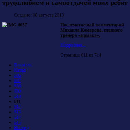
трудолюбием и самоотдачей моих ребят
Создано: 08 августа 2013
Послематчевый комментарий
Михаила Комарова, главного
тренера «Ермака».
Подробнее...
Страница 611 из 714
В начало
Назад
606
607
608
609
610
611
612
613
614
615
Вперед