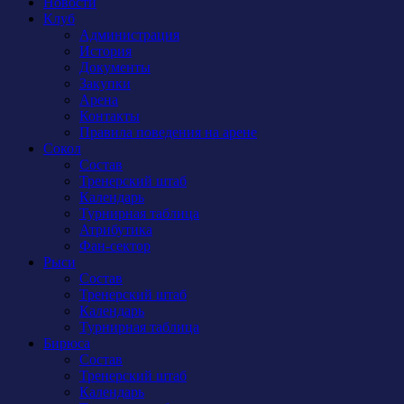
Новости
Клуб
Администрация
История
Документы
Закупки
Арена
Контакты
Правила поведения на арене
Сокол
Состав
Тренерский штаб
Календарь
Турнирная таблица
Атрибутика
Фан-сектор
Рыси
Состав
Тренерский штаб
Календарь
Турнирная таблица
Бирюса
Состав
Тренерский штаб
Календарь