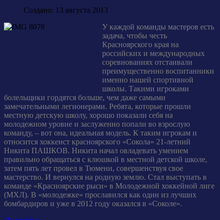
Создано: 13 августа 2013
У каждой команды мастеров есть
задача, чтобы честь
Красноярского края на
российских и международных
соревнованиях отстаивали
преимущественно воспитанники
именно нашей спортивной
школы. Такими игроками
болельщики гордятся больше, чем даже самыми
замечательными легионерами. Ребята, которые прошли
местную детскую школу, хорошо показали себя на
молодежном уровне и заслуженно попали во взрослую
команду, – вот она, идеальная модель. К таким игрокам и
относится хоккеист красноярского «Сокола» 21-летний
Никита ПАШКОВ.
Никита начал овладевать умением
правильно обращаться с клюшкой в местной детской школе,
затем пять лет провел в Тюмени, совершенствуя свое
мастерство. И вернулся на родную землю. Стал выступать в
команде «Красноярские рыси» в Молодежной хоккейной лиге
(МХЛ). В «молодежке» прославился как один из лучших
бомбардиров и уже в 2012 году оказался в «Соколе».