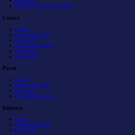
Контакты
Правила поведения на арене
Сокол
Состав
Тренерский штаб
Календарь
Турнирная таблица
Атрибутика
Фан-сектор
Рыси
Состав
Тренерский штаб
Календарь
Турнирная таблица
Бирюса
Состав
Тренерский штаб
Календарь