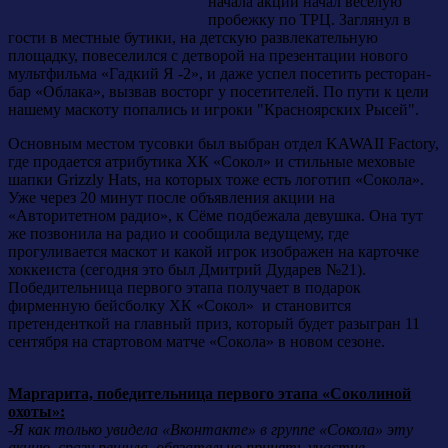
начала акции начал веселую
пробежку по ТРЦ. Заглянул в
гости в местные бутики, на детскую развлекательную
площадку, повеселился с детворой на презентации нового
мультфильма «Гадкий Я -2», и даже успел посетить ресторан-
бар «Облака», вызвав восторг у посетителей. По пути к цели
нашему маскоту попались и игроки "Красноярских Рысей".
Основным местом тусовки был выбран отдел KAWAII Factory,
где продается атрибутика ХК «Сокол» и стильные меховые
шапки Grizzly Hats, на которых тоже есть логотип «Сокола».
Уже через 20 минут после объявления акции на
«Авторитетном радио», к Сёме подбежала девушка. Она тут
же позвонила на радио и сообщила ведущему, где
прогуливается маскот и какой игрок изображен на карточке
хоккеиста (сегодня это был Дмитрий Дударев №21).
Победительница первого этапа получает в подарок
фирменную бейсболку ХК «Сокол» и становится
претенденткой на главный приз, который будет разыгран 11
сентября на стартовом матче «Сокола» в новом сезоне.
Маргарита, победительница первого этапа «Соколиной
охоты»:
-Я как только увидела «Вконтакте» в группе «Сокола» эту
акцию, сразу решила обязательно принять участие.