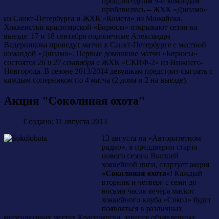
прошлогодним 9-и командам
прибавились – ЖХК «Динамо»
из Санкт-Петербурга и ЖХК «Комета» из Можайска.
Хоккеистки красноярской «Бирюсы» открывают сезон на
выезде. 17 и 18 сентября подопечные Александра
Ведерникова проведут матчи в Санкт-Петербурге с местной
командой «Динамо». Первые домашние матчи «Бирюсы»
состоятся
26 и 27 сентября
с ЖХК «СКИФ-2» из Нижнего-
Новгорода. В сезоне 2013/2014 девушкам предстоит сыграть с
каждым соперником по 4 матча (2 дома и 2 на выезде).
Акция "Соколиная охота"
Создано: 11 августа 2013
13 августа на «Авторитетном
радио», в преддверии старта
нового сезона Высшей
хоккейной лиги, стартует акция
«Соколиная охота»
! Каждый
вторник и четверг с семи до
восьми часов вечера маскот
хоккейного клуба «Сокол» будет
появляться в различных
многолюдных местах Красноярска, заранее объявленных