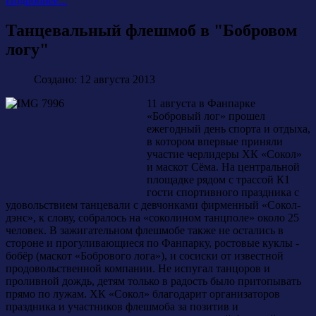
Подробнее...
Танцевальный флешмоб в "Бобровом
логу"
Создано: 12 августа 2013
11 августа в Фанпарке
«Бобровый лог» прошел
ежегодный день спорта и отдыха,
в котором впервые приняли
участие черлидеры ХК «Сокол»
и маскот Сёма. На центральной
площадке рядом с трассой К1
гости спортивного праздника с
удовольствием танцевали с девчонками фирменный «Сокол-
дэнс», к слову, собралось на «соколином танцполе» около 25
человек. В зажигательном флешмобе также не остались в
стороне и прогуливающиеся по Фанпарку, ростовые куклы -
бобёр (маскот «Бобрового лога»), и сосиски от известной
продовольственной компании. Не испугал танцоров и
проливной дождь, детям только в радость было притопывать
прямо по лужам. ХК «Сокол» благодарит организаторов
праздника и участников флешмоба за позитив и