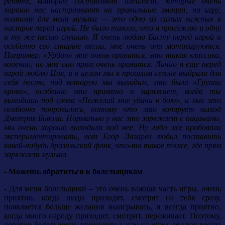
ребята, которые составляют плейлист, которые очень
хорошо нас настраивают на правильные эмоции, на игру,
поэтому для меня музыка — это одно из самых важных в
настрое перед игрой. Не было такого, что я приезжаю и одну
и ту же песню слушаю. Я очень люблю Басту перед игрой и
особенно его старые песни, мне очень они мотивируются.
Например, «Урбан» мне очень нравится, это такая классика,
конечно, но мне оно прям очень нравится. Лично я еще перед
игрой люблю Цоя, и в целом мы в прошлом сезоне выбрали для
себя песню, под которую мы выходим, это была «Группа
крови», особенно это приятно и заряжает, когда ты
выходишь под слова «Пожелай мне удачи в бою», и мне это
особенно понравилось, потому что это копирует выход
Дмитрия Бивола. Нормально у нас это заряжает с пацанами,
мы очень хорошо выходили под нее. Ну либо же пробовали
экспериментировать, вот Егор Лазарев любил поставить
какой-нибудь бразильский фонк, что-то такое тоже, где прям
заряжает музыка.
- Можешь обратиться к болельщикам
-
Для меня болельщики – это очень важная часть игры, очень
приятно, когда люди приходят, смотрят на тебя сразу,
появляется больше желания выигрывать, и всегда приятно,
когда много народу приходит, смотрит, переживает.
Поэтому,
дорогие болельщики, приходите к нам на игры, мы вас всегда