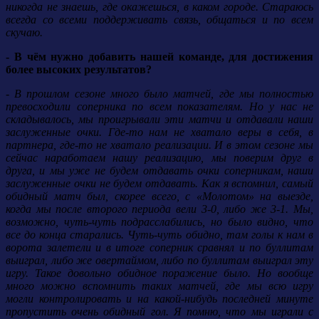
никогда не знаешь, где окажешься, в каком городе. Стараюсь
всегда со всеми поддерживать связь, общаться и по всем
скучаю.
- В чём нужно добавить нашей команде, для достижения
более высоких результатов?
- В прошлом сезоне много было матчей, где мы полностью
превосходили соперника по всем показателям. Но у нас не
складывалось, мы проигрывали эти матчи и отдавали наши
заслуженные очки. Где-то нам не хватало веры в себя, в
партнера, где-то не хватало реализации. И в этом сезоне мы
сейчас наработаем нашу реализацию, мы поверим друг в
друга, и мы уже не будем отдавать очки соперникам, наши
заслуженные очки не будем отдавать. Как я вспомнил, самый
обидный матч был, скорее всего, с «Молотом» на выезде,
когда мы после второго периода вели 3-0, либо же 3-1. Мы,
возможно, чуть-чуть подрасслабились, но было видно, что
все до конца старались. Чуть-чуть обидно, там голы к нам в
ворота залетели и в итоге соперник сравнял и по буллитам
выиграл, либо же овертаймом, либо по буллитам выиграл эту
игру. Такое довольно обидное поражение было. Но вообще
много можно вспомнить таких матчей, где мы всю игру
могли контролировать и на какой-нибудь последней минуте
пропустить очень обидный гол. Я помню, что мы играли с