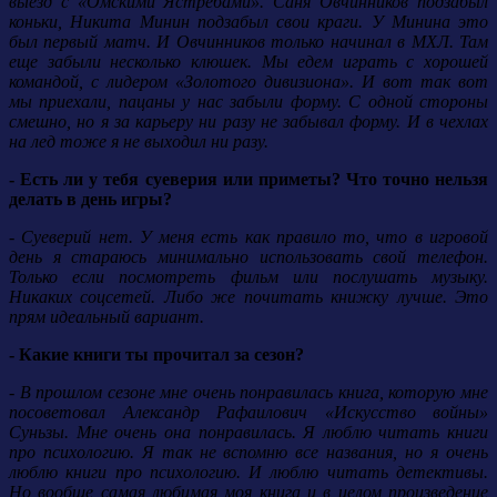
выезд с «Омскими Ястребами». Саня Овчинников подзабыл
коньки, Никита Минин подзабыл свои краги. У Минина это
был первый матч. И Овчинников только начинал в МХЛ. Там
еще забыли несколько клюшек. Мы едем играть с хорошей
командой, с лидером «Золотого дивизиона». И вот так вот
мы приехали, пацаны у нас забыли форму. С одной стороны
смешно, но я за карьеру ни разу не забывал форму. И в чехлах
на лед тоже я не выходил ни разу.
- Есть ли у тебя суеверия или приметы? Что точно нельзя
делать в день игры?
- Суеверий нет. У меня есть как правило то, что в игровой
день я стараюсь минимально использовать свой телефон.
Только если посмотреть фильм или послушать музыку.
Никаких соцсетей. Либо же почитать книжку лучше. Это
прям идеальный вариант.
- Какие книги ты прочитал за сезон?
- В прошлом сезоне мне очень понравилась книга, которую мне
посоветовал Александр Рафаилович «Искусство войны»
Суньзы. Мне очень она понравилась. Я люблю читать книги
про психологию. Я так не вспомню все названия, но я очень
люблю книги про психологию. И люблю читать детективы.
Но вообще самая любимая моя книга и в целом произведение