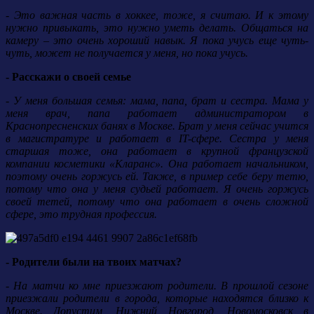
- Это важная часть в хоккее, тоже, я считаю. И к этому
нужно привыкать, это нужно уметь делать. Общаться на
камеру – это очень хороший навык. Я пока учусь еще чуть-
чуть, может не получается у меня, но пока учусь.
- Расскажи о своей семье
- У меня большая семья: мама, папа, брат и сестра. Мама у
меня врач, папа работает администратором в
Краснопресненских банях в Москве. Брат у меня сейчас учится
в магистратуре и работает в IT-сфере. Сестра у меня
старшая тоже, она работает в крупной французской
компании косметики «Кларанс». Она работает начальником,
поэтому очень горжусь ей. Также, в пример себе беру тетю,
потому что она у меня судьей работает. Я очень горжусь
своей тетей, потому что она работает в очень сложной
сфере, это трудная профессия.
- Родители были на твоих матчах?
- На матчи ко мне приезжают родители. В прошлой сезоне
приезжали родители в города, которые находятся близко к
Москве. Допустим, Нижний Новгород, Новомосковск в