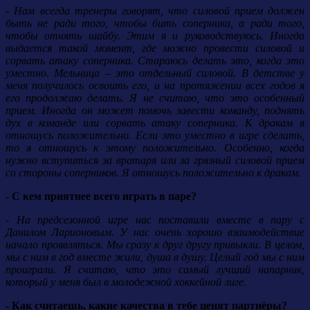
- Нам всегда тренеры говорят, что силовой прием должен
быть не ради того, чтобы бить соперника, а ради того,
чтобы отнять шайбу. Этим я и руководствуюсь. Иногда
выдается такой момент, где можно провести силовой и
сорвать атаку соперника. Стараюсь делать это, когда это
уместно. Мельница – это отдельный силовой. В детстве у
меня получилось освоить его, и на протяжении всех годов я
его продолжаю делать. Я не считаю, что это особенный
прием. Иногда он может помочь завести команду, поднять
дух в команде или сорвать атаку соперника. К дракам я
отношусь положительно. Если это уместно в игре сделать,
то я отношусь к этому положительно. Особенно, когда
нужно вступиться за вратаря или за грязный силовой прием
со стороны соперников. Я отношусь положительно к дракам.
- С кем приятнее всего играть в паре?
- На предсезонной игре нас поставили вместе в пару с
Данилом Ларионовым. У нас очень хорошо взаимодействие
начало проявляться. Мы сразу к друг другу привыкли. В целом,
мы с ним в год вместе жили, душа в душу. Целый год мы с ним
проиграли. Я считаю, что это самый лучший напарник,
который у меня был в молодежной хоккейной лиге.
- Как считаешь, какие качества в тебе ценят партнёры?