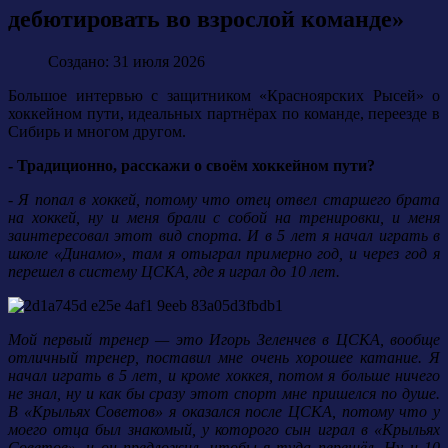
дебютировать во взрослой команде»
Создано: 31 июля 2026
Большое интервью с защитником «Красноярских Рысей» о
хоккейном пути, идеальных партнёрах по команде, переезде в
Сибирь и многом другом.
- Традиционно, расскажи о своём хоккейном пути?
- Я попал в хоккей, потому что отец отвел старшего брата
на хоккей, ну и меня брали с собой на тренировки, и меня
заинтересовал этот вид спорта. И в 5 лет я начал играть в
школе «Динамо», там я отыграл примерно год, и через год я
перешел в систему ЦСКА, где я играл до 10 лет.
Мой первый тренер — это Игорь Зеленчев в ЦСКА, вообще
отличный тренер, поставил мне очень хорошее катание. Я
начал играть в 5 лет, и кроме хоккея, потом я больше ничего
не знал, ну и как бы сразу этот спорт мне пришелся по душе.
В «Крыльях Советов» я оказался после ЦСКА, потому что у
моего отца был знакомый, у которого сын играл в «Крыльях
Советов», и он предложил, чтобы я туда перешёл. Ну и 10