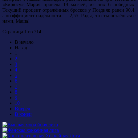
«Бирюсу» Мария провела 19 матчей, из них 6 победных.
Текущий процент отражённых бросков у Поздняк равен 90,4,
а коэффициент надёжности — 2,55. Рады, что ты остаёшься с
нами, Маша!
Страница 1 из 714
В начало
Назад
1
2
3
4
5
6
7
8
9
10
Вперед
В конец