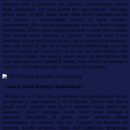
прошлом году. В Балашихе мы играли с «Капитаном», тоже
туда приходили. Но так всегда все мои близкие, бабушка,
тетя, брат, сестра, мама, папа, дядя тоже смотрят всегда
мои матчи в трансляциях, всегда за меня болеют,
переживают. Мне это очень приятно, это мне дает большую
мотивацию. После игры в первую очередь я звоню папе и маме.
Они вообще меня никогда не ругают, потому что я сам
понимаю, что если я плохо сыграл, то я сам для себя понимаю,
что это плохо. И мне не нужна чья-то поддержка, что ты
хорошо сыграл на самом деле. Если ты для себя знаешь, что
ты плохо сыграл, то меня в этом никто не переубедит. Но
если там выдастся хороший матч, меня всегда поздравят и
скажут, что стремись еще к большему результату.
- Тяжело дался переезд в Красноярск?
- Я переехал в 17 лет, день рождения, совершеннолетие тоже
праздновал в Красноярске, а не в Москве. Далось мне это в
целом легко, потому что было в команде очень много мне
знакомых, людей, которые всегда были рукой помощи в
трудных ситуациях. В целом, когда живете одним
коллективом, то полегче это все. Скучать по близким, по
друзьям, всегда скучаешь. Такая вот хоккейная профессия,