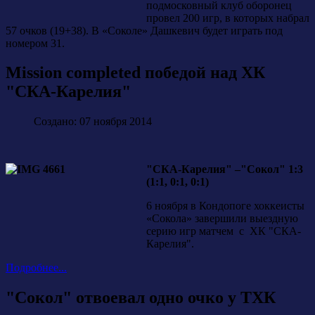
подмосковный клуб оборонец
провел 200 игр, в которых набрал
57 очков (19+38). В «Соколе» Дашкевич будет играть под
номером 31.
Mission completed победой над ХК
"СКА-Карелия"
Создано: 07 ноября 2014
"СКА-Карелия" –"Сокол" 1:3
(1:1, 0:1, 0:1)
6 ноября в Кондопоге хоккеисты
«Сокола» завершили выездную
серию игр матчем с ХК "СКА-
Карелия".
Подробнее...
"Сокол" отвоевал одно очко у ТХК