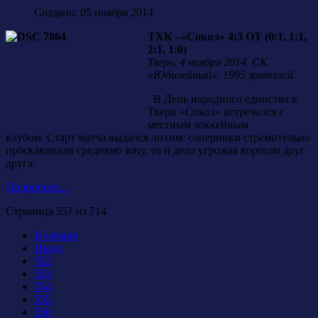
Создано: 05 ноября 2014
ТХК –«Сокол» 4:3 ОТ (0:1, 1:1,
2:1, 1:0)
Тверь. 4 ноября 2014. СК
«Юбилейный». 1995 зрителей.
В День народного единства в
Твери «Сокол» встречался с
местным хоккейным
клубом. Старт матча выдался лихим: соперники стремительно
проскакивали среднюю зону, то и дело угрожая воротам друг
друга.
Подробнее...
Страница 557 из 714
В начало
Назад
552
553
554
555
556