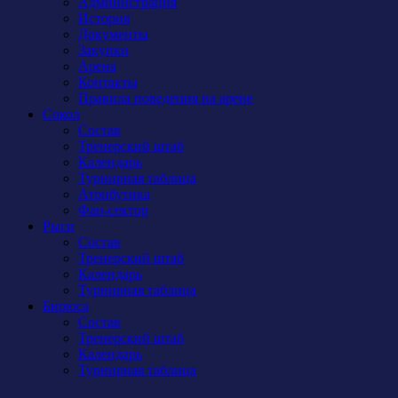
Администрация
История
Документы
Закупки
Арена
Контакты
Правила поведения на арене
Сокол
Состав
Тренерский штаб
Календарь
Турнирная таблица
Атрибутика
Фан-сектор
Рыси
Состав
Тренерский штаб
Календарь
Турнирная таблица
Бирюса
Состав
Тренерский штаб
Календарь
Турнирная таблица