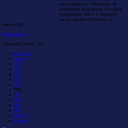
взять реванш у «Агидели» за
вчерашнее поражение. Сегодня
красноярки, как и в прошлом
матче, всухую уступили со
счетом 0:6.
Подробнее...
Страница 598 из 714
В начало
Назад
593
594
595
596
597
598
599
600
601
602
Вперед
В конец