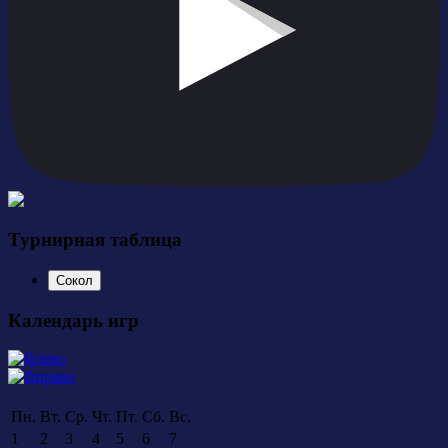
Турнирная таблица
Сокол
Календарь игр
Пн.
Вт.
Ср.
Чт.
Пт.
Сб.
Вс.
1
2
3
4
5
6
7