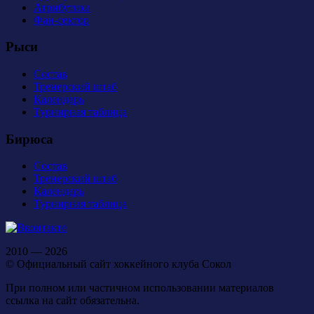
Атрибутика
Фан-сектор
Рыси
Состав
Тренерский штаб
Календарь
Турнирная таблица
Бирюса
Состав
Тренерский штаб
Календарь
Турнирная таблица
2010 — 2026
© Официальный сайт хоккейного клуба Сокол
При полном или частичном использовании материалов
ссылка на сайт обязательна.