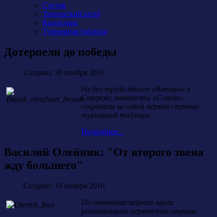
Состав
Тренерский штаб
Календарь
Турнирная таблица
Дотерпели до победы
Создано: 20 ноября 2010
Не без труда одолев «Янтарь» в
Северске, хоккеисты «Сокола»
сохранили за собой первую строчку
турнирной таблицы.
Подробнее...
Василий Олейник: "От второго звена
жду большего"
Создано: 18 ноября 2010
По окончании первого круга
регионального первенства страны