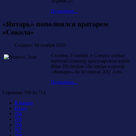
«Ермак-2».
Подробнее...
«Янтарь» пополнился вратарем
«Сокола»
Создано: 08 ноября 2010
Сегодня, 8 ноября, в Северск отбыл
третий голкипер красноярского клуба
Иван Нестеров. Он отдан в аренду
«Янтарю» до 30 апреля 2011 года.
Подробнее...
Страница 709 из 714
В начало
Назад
704
705
706
707
708