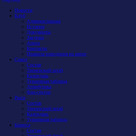
Новости
Клуб
Администрация
История
Документы
Закупки
Арена
Контакты
Правила поведения на арене
Сокол
Состав
Тренерский штаб
Календарь
Турнирная таблица
Атрибутика
Фан-сектор
Рыси
Состав
Тренерский штаб
Календарь
Турнирная таблица
Бирюса
Состав
Тренерский штаб