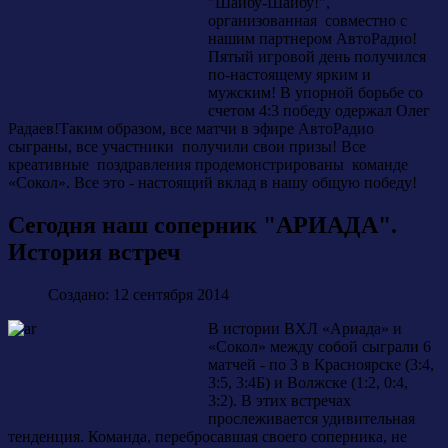
"Шайбу-Шайбу!",
организованная совместно с
нашим партнером АвтоРадио!
Пятый игровой день получился
по-настоящему ярким и
мужским! В упорной борьбе со
счетом 4:3 победу одержал Олег
Радаев!
Таким образом, все матчи в эфире АвтоРадио
сыграны, все участники получили свои призы! Все
креативные поздравления продемонстрированы команде
«Сокол». Все это - настоящий вклад в нашу общую победу!
Сегодня наш соперник "АРИАДА".
История встреч
Создано: 12 сентября 2014
В истории ВХЛ «Ариада» и
«Сокол» между собой сыграли 6
матчей - по 3 в Красноярске (3:4,
3:5, 3:4Б) и Волжске (1:2, 0:4,
3:2). В этих встречах
прослеживается удивительная
тенденция. Команда, перебросавшая своего соперника, не