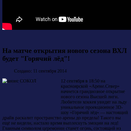
На матче открытия нового сезона ВХЛ
будет "Горячий лёд"!
Создано: 11 сентября 2014
12 сентября в 18:50 на
красноярской «Арене.Север»
начнется грандиозное открытие
нового сезона Высшей лиги.
Любители хоккея увидят на льду
уникальное проекционное 3D-
шоу «Горячий лёд» — настоящий
драйв раскалит пространство арены до предела! Такого вы
ещё не видели, настало время выплеснуть эмоции на лед!
Главным символом церемонии станет огонь, состоящий из