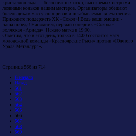
кристаллов льда — белоснежных искр, высекаемых острыми
лезвиями коньков нашим мастеров. Организаторы обещают
болельщикам массу сюрпризов и незабываемые впечатления.
Приходите поддержать ХК «Сокол»! Ведь ваши эмоции -
наша победа! Напомним, первый соперник «Сокола» —
волжская «Ариада». Начало матча в 19:00.
Отметим, что в этот день, только в 14:00 состоится матч
молодежной команды «Красноярские Рыси» против «Южного
Урала-Металлург».
Страница 566 из 714
В начало
Назад
561
562
563
564
565
566
567
568
569