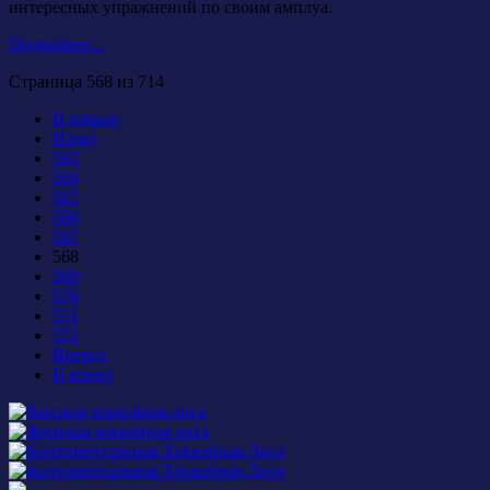
интересных упражнений по своим амплуа.
Подробнее...
Страница 568 из 714
В начало
Назад
563
564
565
566
567
568
569
570
571
572
Вперед
В конец