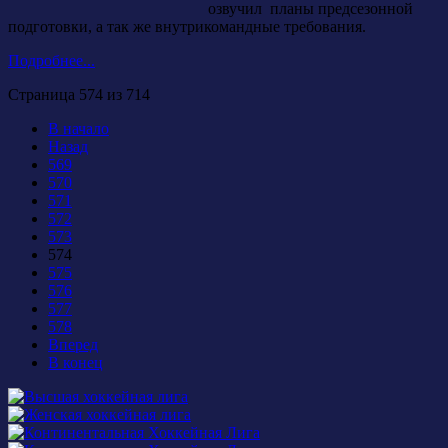
озвучил планы предсезонной
подготовки, а так же внутрикомандные требования.
Подробнее...
Страница 574 из 714
В начало
Назад
569
570
571
572
573
574
575
576
577
578
Вперед
В конец