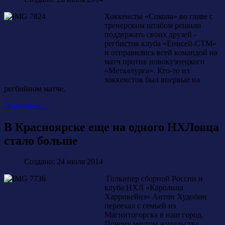
Хоккеисты «Сокола» во главе с
тренерским штабом решили
поддержать своих друзей -
регбистов клуба «Енисей-СТМ»
и отправились всей командой на
матч против новокузнецкого
«Металлурга». Кто-то из
хоккеистов был впервые на
регбийном матче.
Подробнее...
В Красноярске еще на одного НХЛовца
стало больше
Создано: 24 июля 2014
Голкипер сборной России и
клуба НХЛ «Каролина
Харрикейнз» Антон Худобин
переехал с семьей из
Магнитогорска в наш город.
Почему местом жительства