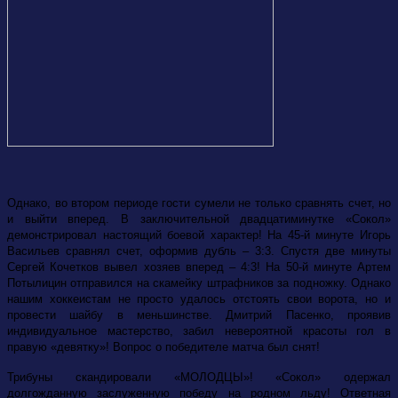
Однако, во втором периоде гости сумели не только сравнять счет, но
и выйти вперед. В заключительной двадцатиминутке «Сокол»
демонстрировал настоящий боевой характер! На 45-й минуте Игорь
Васильев сравнял счет, оформив дубль – 3:3. Спустя две минуты
Сергей Кочетков вывел хозяев вперед – 4:3! На 50-й минуте Артем
Потылицин отправился на скамейку штрафников за подножку. Однако
нашим хоккеистам не просто удалось отстоять свои ворота, но и
провести шайбу в меньшинстве. Дмитрий Пасенко, проявив
индивидуальное мастерство, забил невероятной красоты гол в
правую «девятку»! Вопрос о победителе матча был снят!
Трибуны скандировали «МОЛОДЦЫ»! «Сокол» одержал
долгожданную заслуженную победу на родном льду! Ответная