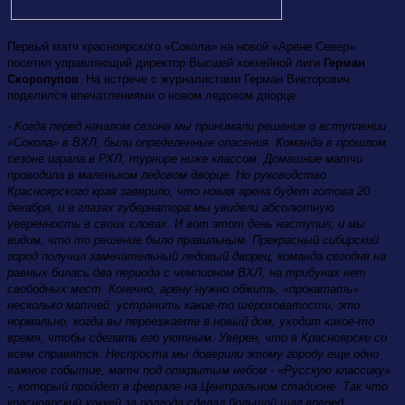
Первый матч красноярского «Сокола» на новой «Арене Север»
посетил управляющий директор Высшей хоккейной лиги
Герман
Скоропупов
. На встрече с журналистами Герман Викторович
поделился впечатлениями о новом ледовом дворце:
- Когда перед началом сезона мы принимали решение о вступлении
«Сокола» в ВХЛ, были определенные опасения. Команда в прошлом
сезоне играла в РХЛ, турнире ниже классом. Домашние матчи
проводила в маленьком ледовом дворце. Но руководство
Красноярского края заверило, что новая арена будет готова 20
декабря, и в глазах губернатора мы увидели абсолютную
уверенность в своих словах. И вот этот день наступил, и мы
видим, что то решение было правильным. Прекрасный сибирский
город получил замечательный ледовый дворец, команда сегодня на
равных билась два периода с чемпионом ВХЛ, на трибунах нет
свободных мест. Конечно, арену нужно обжить, «прокатать»
несколько матчей, устранить какие-то шероховатости, это
нормально, когда вы переезжаете в новый дом, уходит какое-то
время, чтобы сделать его уютным. Уверен, что в Красноярске со
всем справятся. Неспроста мы доверили этому городу еще одно
важное событие, матч под открытым небом - «Русскую классику»
-, который пройдет в феврале на Центральном стадионе. Так что
красноярский хоккей за полгода сделал большой шаг вперед.