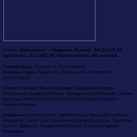
«Сокол» (Красноярск) – «Зауралье» (Курган) – 5:6 (3:3 1:3 1:0)
Красноярск, 17.12.2011, КК «Первомайский», 200 зрителей.
Главный судья:
Волошин Д. (Новосибирск)
Линейные судьи:
Бедарев В. (Прокопьевск), Москалёв М.
(Новосибирск)
«Сокол»:
Хозяшев,
Языков-Казанцев, Богдашкин-Васильев-
Севастьянов,
Курдюков-Чикалин, Каравдин-Крюков-Корнеев, Шангин-
Ворошнин, Раенко-Потылицын-Брюханов, Безруких-Первухин-
Кочетков-Глазков.
«Зауралье»:
Алексей Белов, Чечин-Филатов, Фасхутдинов-Козлов-
Мордвинов, Носов-Пугин, Максименко-Хорвин-Сидоренко, Мукосеев-
Кутугин, Майданюк-Рахматуллин-Кулиуов, Васильев-Гофман-
Понамарев.