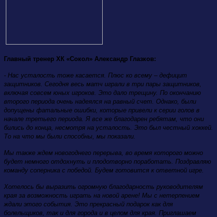
Главный тренер ХК «Сокол» Александр Глазков:
- Нас усталость тоже касается. Плюс ко всему – дефицит
защитников. Сегодня весь матч играли в три пары защитников,
включая совсем юных игроков. Это дало трещину. По окончанию
второго периода очень надеялся на равный счет. Однако, были
допущены фатальные ошибки, которые привели к серии голов в
начале третьего периода. Я все же благодарен ребятам, что они
бились до конца, несмотря на усталость. Это был честный хоккей.
То на что мы были способны, мы показали.
Мы также ждем новогоднего перерыва, во время которого можно
будет немного отдохнуть и плодотворно поработать. Поздравляю
команду соперника с победой. Будем готовится к ответной игре.
Хотелось бы выразить огромную благодарность руководителям
края за возможность играть на новой арене! Мы с нетерпением
ждали этого события. Это прекрасный подарок как для
болельщиков, так и для города и в целом для края. Приглашаем