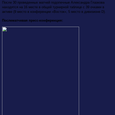
После 30 проведенных матчей подопечные Александра Глазкова
находятся на 16 месте в общей турнирной таблице с 39 очками в
активе (9 место в конференции «Восток», 5 место в дивизионе D).
Послематчевая пресс-конференция: