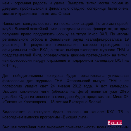
нем - огромная радость и удача. Выиграть титул могла любая из
девушек, пробившаяся в финальную стадию: соперницы были очень
милые и красивые» - отметила Олеся.
Напомним, конкурс состоял из нескольких стадий. По итогам первой,
клубы Высшей хоккейной лиги определили своих фавориток, которые
получили право продолжить борьбу за титул Мисс ВХЛ. По итогам
регионального отбора в финальный раунд квалифицировались 19
участниц. В результате голосования, которое проходило на
официальном сайте ВХЛ, а также выбора экспертов журнала FHM и
представителей Лиги, определилась дюжина претенденток на титул,
чьи фотосессии найдут отражение в подарочном календаре ВХЛ на
2012 год.
Для победительницы конкурса будет организована уникальная
фотосессия для журнала FHM. Февральский выпуск FHM c ее
портфолио увидит свет 24 января 2012 года. А вот календарь
Высшей хоккейной лиги (обложка на фото) появится уже 20-го
декабря. Один из месяцев в календаре будет представлять Мисс ХК
«Сокол» из Красноярска – 18-летняя Екатерина Белая!
Видеосюжет о конкурсе будет показан на канале КХЛ ТВ в
новогоднем выпуске программы «Высшая лига».
Купить
Высшая хоккейная лига выражает признательность всем причастным