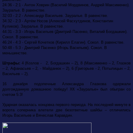
24:36 - 2:1 - Антон Ховрин (Василий Мордвинов, Андрей Максименко).
Зауралье. В равенстве.
32:03 - 2:2 - Александр Васильев. Зауралье. В равенстве.
34:32 - 2:3 - Артём Носов (Алексей Фасхутдинов, Константин
Куликов). Зауралье. В равенстве.
44:31 - 3:3 - Игорь Васильев (Дмитрий Пасенко, Виталий Богдашкин).
Сокол. В равенстве.
46:24 - 4:3 - Сергей Кочетков (Кирилл Елагин). Сокол. В равенстве.
50:48 - 5:3 - Дмитрий Пасенко (Игорь Васильев). Сокол. В
меньшинстве.
Штрафы:
4 (Козлов - 2, Богдашкин – 2), 8 (Максименко – 2, Глазков
– 2, Афанасьев – 2, - Майданюк – 2), 6 (Григорьев - 2, Потылицын – 2,
Васильев – 2).
16 декабря подопечные Александра Глазкова одержали
долгожданную домашнюю победу! ХК «Зауралье» был обыгран со
счетом 5:3!
Ударная оказалась концовка первого периода. На последней минуте в
ворота соперника влетели две безответные шайбы – отличились
Игорь Васильев и Вячеслав Каравдин.