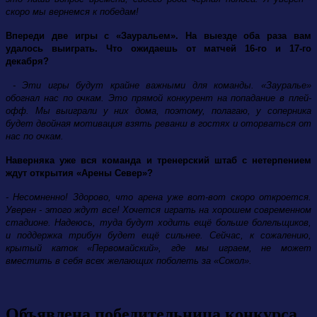
скоро мы вернемся к победам!
Впереди две игры с «Зауральем». На выезде оба раза вам
удалось выиграть. Что ожидаешь от матчей 16-го и 17-го
декабря?
- Эти игры будут крайне важными для команды. «Зауралье»
обогнал нас по очкам. Это прямой конкурент на попадание в плей-
офф. Мы выиграли у них дома, поэтому, полагаю, у соперника
будет двойная мотивация взять реванш в гостях и оторваться от
нас по очкам.
Наверняка уже вся команда и тренерский штаб с нетерпением
ждут открытия «Арены Север»?
- Несомненно! Здорово, что арена уже вот-вот скоро откроется.
Уверен - этого ждут все! Хочется играть на хорошем современном
стадионе. Надеюсь, туда будут ходить ещё больше болельщиков,
и поддержка трибун будет ещё сильнее. Сейчас, к сожалению,
крытый каток «Первомайский», где мы играем, не может
вместить в себя всех желающих поболеть за «Сокол».
Объявлена победительница конкурса