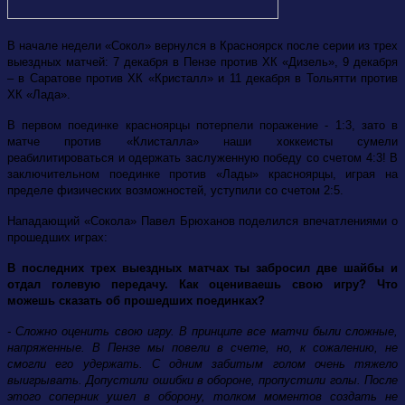
В начале недели «Сокол» вернулся в Красноярск после серии из трех
выездных матчей: 7 декабря в Пензе против ХК «Дизель», 9 декабря
– в Саратове против ХК «Кристалл» и 11 декабря в Тольятти против
ХК «Лада».
В первом поединке красноярцы потерпели поражение - 1:3, зато в
матче против «Клисталла» наши хоккеисты сумели
реабилитироваться и одержать заслуженную победу со счетом 4:3! В
заключительном поединке против «Лады» красноярцы, играя на
пределе физических возможностей, уступили со счетом 2:5.
Нападающий «Сокола» Павел Брюханов поделился впечатлениями о
прошедших играх:
В последних трех выездных матчах ты забросил две шайбы и
отдал голевую передачу. Как оцениваешь свою игру? Что
можешь сказать об прошедших поединках?
- Сложно оценить свою игру. В принципе все матчи были сложные,
напряженные. В Пензе мы повели в счете, но, к сожалению, не
смогли его удержать. С одним забитым голом очень тяжело
выигрывать. Допустили ошибки в обороне, пропустили голы. После
этого соперник ушел в оборону, толком моментов создать не