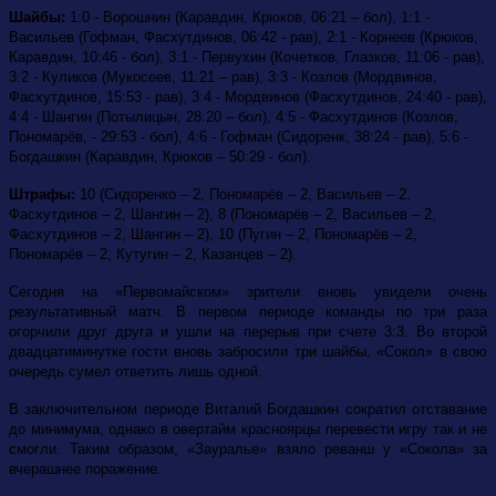
Шайбы:
1:0 - Ворошнин (Каравдин, Крюков, 06:21 – бол), 1:1 -
Васильев (Гофман, Фасхутдинов, 06:42 - рав), 2:1 - Корнеев (Крюков,
Каравдин, 10:46 - бол), 3:1 - Первухин (Кочетков, Глазков, 11:06 - рав),
3:2 - Куликов (Мукосеев, 11:21 – рав), 3:3 - Козлов (Мордвинов,
Фасхутдинов, 15:53 - рав), 3:4 - Мордвинов (Фасхутдинов, 24:40 - рав),
4:4 - Шангин (Потылицын, 28:20 – бол), 4:5 - Фасхутдинов (Козлов,
Пономарёв, - 29:53 - бол), 4:6 - Гофман (Сидоренк, 38:24 - рав), 5:6 -
Богдашкин (Каравдин, Крюков – 50:29 - бол).
Штрафы:
10 (Сидоренко – 2, Пономарёв – 2, Васильев – 2,
Фасхутдинов – 2, Шангин – 2), 8 (Пономарёв – 2, Васильев – 2,
Фасхутдинов – 2, Шангин – 2), 10 (Пугин – 2, Пономарёв – 2,
Пономарёв – 2, Кутугин – 2, Казанцев – 2).
Сегодня на «Первомайском» зрители вновь увидели очень
результативный матч. В первом периоде команды по три раза
огорчили друг друга и ушли на перерыв при счете 3:3. Во второй
двадцатиминутке гости вновь забросили три шайбы, «Сокол» в свою
очередь сумел ответить лишь одной.
В заключительном периоде Виталий Богдашкин сократил отставание
до минимума, однако в овертайм красноярцы перевести игру так и не
смогли. Таким образом, «Зауралье» взяло реванш у «Сокола» за
вчерашнее поражение.