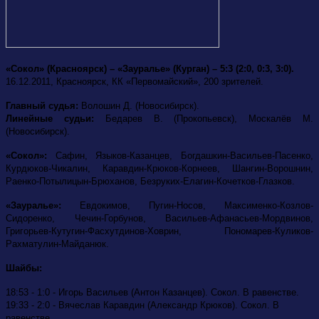
«Сокол» (Красноярск) – «Зауралье» (Курган) – 5:3 (2:0, 0:3, 3:0).
16.12.2011, Красноярск, КК «Первомайский», 200 зрителей.
Главный судья:
Волошин Д. (Новосибирск).
Линейные судьи:
Бедарев В. (Прокопьевск), Москалёв М.
(Новосибирск).
«Сокол»:
Сафин, Языков-Казанцев, Богдашкин-Васильев-Пасенко,
Курдюков-Чикалин, Каравдин-Крюков-Корнеев, Шангин-Ворошнин,
Раенко-Потылицын-Брюханов, Безруких-Елагин-Кочетков-Глазков.
«Зауралье»:
Евдокимов,
Пугин-Носов, Максименко-Козлов-
Сидоренко, Чечин-Горбунов, Васильев-Афанасьев-Мордвинов,
Григорьев-Кутугин-Фасхутдинов-Ховрин, Пономарев-Куликов-
Рахматулин-Майданюк.
Шайбы:
18:53 - 1:0 - Игорь Васильев (Антон Казанцев). Сокол. В равенстве.
19:33 - 2:0 - Вячеслав Каравдин (Александр Крюков). Сокол. В
равенстве.