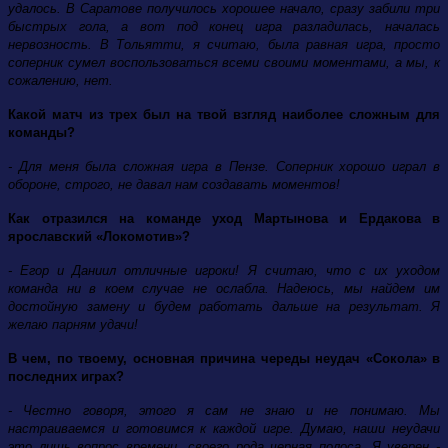
удалось. В Саратове получилось хорошее начало, сразу забили три
быстрых гола, а вот под конец игра разладилась, началась
нервозность. В Тольятти, я считаю, была равная игра, просто
соперник сумел воспользоваться всеми своими моментами, а мы, к
сожалению, нет.
Какой матч из трех был на твой взгляд наиболее сложным для
команды?
- Для меня была сложная игра в Пензе. Соперник хорошо играл в
обороне, строго, не давал нам создавать моментов!
Как отразился на команде уход Мартынова и Ердакова в
ярославский «Локомотив»?
- Егор и Даниил отличные игроки! Я считаю, что с их уходом
команда ни в коем случае не ослабла. Надеюсь, мы найдем им
достойную замену и будем работать дальше на результат. Я
желаю парням удачи!
В чем, по твоему, основная причина череды неудач «Сокола» в
последних играх?
- Честно говоря, этого я сам не знаю и не понимаю. Мы
настраиваемся и готовимся к каждой игре. Думаю, наши неудачи
это лишь вопрос времени, своего рода черная полоса. Я уверен -