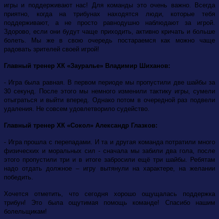
игры и поддерживают нас! Для команды это очень важно. Всегда
приятно, когда на трибунах находятся люди, которые тебя
поддерживают, а не просто равнодушно наблюдают за игрой.
Здорово, если они будут чаще приходить, активно кричать и больше
болеть. Мы же в свою очередь постараемся как можно чаще
радовать зрителей своей игрой!
Главный тренер ХК «Зауралье» Владимир Шиханов:
- Игра была равная. В первом периоде мы пропустили две шайбы за
30 секунд. После этого мы немного изменили тактику игры, сумели
отыграться и выйти вперед. Однако потом в очередной раз подвели
удаления. Не совсем удовлетворило судейство.
Главный тренер ХК «Сокол» Александр Глазков:
- Игра прошла с перепадами. И та и другая команда потратили много
физических и моральных сил - сначала мы забили два гола, после
этого пропустили три и в итоге забросили ещё три шайбы. Ребятам
надо отдать должное – игру вытянули на характере, на желании
победить.
Хочется отметить, что сегодня хорошо ощущалась поддержка
трибун! Это была ощутимая помощь команде! Спасибо нашим
болельщикам!