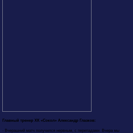
Главный тренер ХК «Сокол» Александр Глазков:
- Вчерашний матч получился нервным, с перепадами. Вчера мы