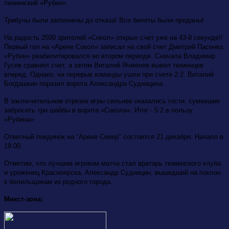
тюменский «Рубин».
Трибуны были заполнены до отказа! Все билеты были проданы!
На радость 2500 зрителей «Сокол» открыл счет уже на 43-й секунде!!
Первый гол на «Арене Сокол» записал на свой счет Дмитрий Пасенко.
«Рубин» реабилитировался во втором периоде. Сначала Владимир
Гусев сравнял счет, а затем Виталий Ячменев вывел тюменцев
вперед. Однако, на перерыв команды ушли при счете 2:2. Виталий
Богдашкин поразил ворота Александра Судницина.
В заключительном отрезке игры сильнее оказались гости, сумевшие
забросить три шайбы в ворота «Сокола». Итог - 5:2 в пользу
«Рубина».
Ответный поединок на "Арене Север" состоится 21 декабря. Начало в
19.00.
Отметим, что лучшим игроком матча стал вратарь тюменского клуба
и уроженец Красноярска, Александр Судницин, вышедший на поклон
к болельщикам из родного города.
Микст-зона: