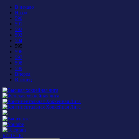
В начало
Назад
590
591
592
593
594
595
596
597
598
599
Вперед
В конец
БИЛЕТЫ