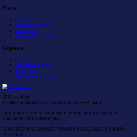
Рыси
Состав
Тренерский штаб
Календарь
Турнирная таблица
Бирюса
Состав
Тренерский штаб
Календарь
Турнирная таблица
2010 — 2026
© Официальный сайт хоккейного клуба Сокол
При полном или частичном использовании материалов
ссылка на сайт обязательна.
ПАРТНЕРЫ OLIMPBET ЧЕМПИОНАТА МХЛ СЕЗОНА
2025/2026