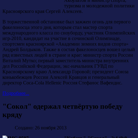
Акбулатов и министр спорта,
туризма и молодежной политики
Красноярского края Сергей Алексеев.
В торжественной обстановке был зажжен огонь для первого
факелоносца этого дня, которым стал мастер спорта
международного класса по сноуборду, участник Олимпийских
игр-2010, кандидат на участие в сочинской Олимпиаде,
спортсмен красноярской «Академии зимних видов спорта»
Андрей Болдыков. Также в состав факелоносцев вошел целый
ряд известных людей в стране и крае: министр спорта России
Виталий Мутко; первый заместитель министра внутренних
дел Российской Федерации, экс-начальник ГУВД по
Красноярскому краю Александр Горовой; президент Союза
конькобежцев России Алексей Кравцов и генеральный
директор Coca-Cola Hellenic Россия Стефанос Вафеидис.
Подробнее...
"Сокол" одержал четвёртую победу
кряду
Создано: 26 ноября 2013