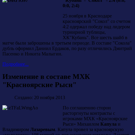
"Кубань"-"Сокол" - 2:4 (0:0,
0:0, 2:4)
25 ноября в Краснодаре
красноярский "Сокол" со счетом
4:2 одержал победу над лидером
турнирной тублицы,
ХК"Кубань". Все шесть шайб в
матче были заброшены в третьем периоде. В составе "Сокола"
дубль оформил Даниил Ердаков, по разу отличились Дмитрий
Пасенко и Никита Малыгин.
Подробнее...
Изменение в составе МХК
"Красноярские Рыси"
Создано: 20 ноября 2013
По соглашению сторон
расторгнуты контракты с
игроками МХК «Красноярские
Рыси» Михаилом
Капула
и
Владимиром
Лазаревым
. Капула провел за красноярскую
«молодежку» 108 матчей со дня основания команды, Лазарев -