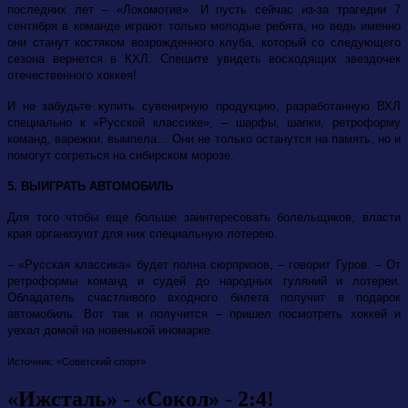
последних лет – «Локомотив». И пусть сейчас из-за трагедии 7
сентября в команде играют только молодые ребята, но ведь именно
они станут костяком возрожденного клуба, который со следующего
сезона вернется в КХЛ. Спешите увидеть восходящих звездочек
отечественного хоккея!
И не забудьте купить сувенирную продукцию, разработанную ВХЛ
специально к «Русской классике», – шарфы, шапки, ретроформу
команд, варежки, вымпела… Они не только останутся на память, но и
помогут согреться на сибирском морозе.
5. ВЫИГРАТЬ АВТОМОБИЛЬ
Для того чтобы еще больше заинтересовать болельщиков, власти
края организуют для них специальную лотерею.
– «Русская классика» будет полна сюрпризов, – говорит Гуров. – От
ретроформы команд и судей до народных гуляний и лотереи.
Обладатель счастливого входного билета получит в подарок
автомобиль. Вот так и получится – пришел посмотреть хоккей и
уехал домой на новенькой иномарке.
Источник: «Советский спорт»
«Ижсталь» - «Сокол» - 2:4!