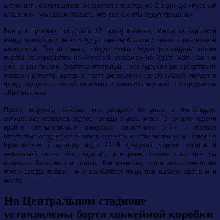
активность болельщиков ожидается в последние 2-3 дня до «Русской
классики». Мы рассчитываем, что все билеты будут проданы».
Всего в продажу поступило 17 тысяч билетов. Места за воротами
ввиду плохой видимости будут заняты большим табло и концертной
площадкой. Так что мест, откуда можно будет разглядеть только
очертания хоккеистов, на «Русской классике» не будет. Матч, как мы
уже не раз писали, благотворительный – все вырученные средства от
продажи билетов, которые стоят символические 50 рублей, пойдут в
фонд поддержки семей погибших 7 сентября игроков и сотрудников
«Локомотива».
После морозов, которые мы увидели на днях в Финляндии,
актуальным остается вопрос погоды в день игры. В начале недели
крайне оптимистичные ожидания синоптиков («-5» и полное
отсутствие осадков) сменились сдержанно-оптимистичными. Теперь в
Красноярске в пятницу ждут 12-15 градусов мороза, солнце и
небольшой ветер. Что, впрочем, все равно теплее того, что мы
видели в Хельсинки в четверг. Как известно, в прогнозах синоптики
почти всегда правы - они ошибаются лишь при выборе времени и
места.
На Центральном стадионе
установлены борта хоккейной коробки