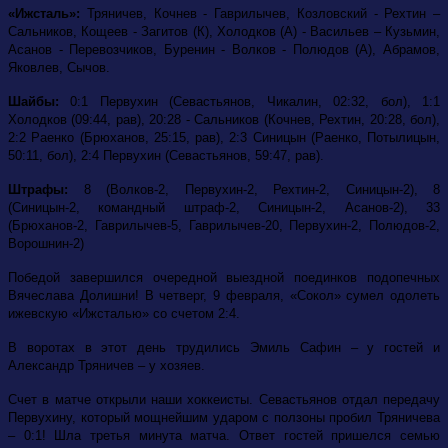
«Ижсталь»:
Тряничев, Кочнев - Гаврилычев, Козловский - Рехтин –
Сальников, Кощеев - Загитов (К), Холодков (А) - Васильев – Кузьмин,
Асанов - Перевозчиков, Буренин - Волков - Полюдов (А), Абрамов,
Яковлев, Сычов.
Шайбы:
0:1 Первухин (Севастьянов, Чикалин, 02:32, бол), 1:1
Холодков (09:44, рав), 20:28 - Сальников (Кочнев, Рехтин, 20:28, бол),
2:2 Раенко (Брюханов, 25:15, рав), 2:3 Синицын (Раенко, Потылицын,
50:11, бол), 2:4 Первухин (Севастьянов, 59:47, рав).
Штрафы:
8 (Волков-2, Первухин-2, Рехтин-2, Синицын-2), 8
(Синицын-2, командный штраф-2, Синицын-2, Асанов-2), 33
(Брюханов-2, Гаврилычев-5, Гаврилычев-20, Первухин-2, Полюдов-2,
Ворошнин-2)
Победой завершился очередной выездной поединков подопечных
Вячеслава Долишни! В четверг, 9 февраля, «Сокол» сумел одолеть
ижевскую «Ижсталью» со счетом 2:4.
В воротах в этот день трудились Эмиль Сафин – у гостей и
Александр Тряничев – у хозяев.
Счет в матче открыли наши хоккеисты. Севастьянов отдал передачу
Первухину, который мощнейшим ударом с ползоны пробил Тряничева
– 0:1! Шла третья минута матча. Ответ гостей пришелся семью