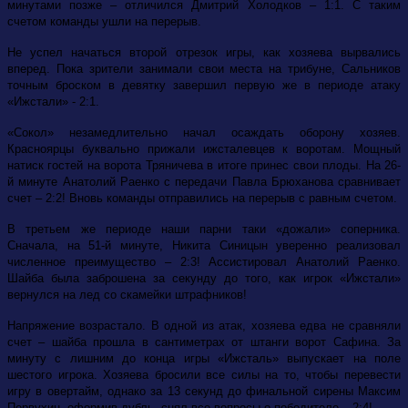
минутами позже – отличился Дмитрий Холодков – 1:1. С таким
счетом команды ушли на перерыв.
Не успел начаться второй отрезок игры, как хозяева вырвались
вперед. Пока зрители занимали свои места на трибуне, Сальников
точным броском в девятку завершил первую же в периоде атаку
«Ижстали» - 2:1.
«Сокол» незамедлительно начал осаждать оборону хозяев.
Красноярцы буквально прижали ижсталевцев к воротам. Мощный
натиск гостей на ворота Тряничева в итоге принес свои плоды. На 26-
й минуте Анатолий Раенко с передачи Павла Брюханова сравнивает
счет – 2:2! Вновь команды отправились на перерыв с равным счетом.
В третьем же периоде наши парни таки «дожали» соперника.
Сначала, на 51-й минуте, Никита Синицын уверенно реализовал
численное преимущество – 2:3! Ассистировал Анатолий Раенко.
Шайба была заброшена за секунду до того, как игрок «Ижстали»
вернулся на лед со скамейки штрафников!
Напряжение возрастало. В одной из атак, хозяева едва не сравняли
счет – шайба прошла в сантиметрах от штанги ворот Сафина. За
минуту с лишним до конца игры «Ижсталь» выпускает на поле
шестого игрока. Хозяева бросили все силы на то, чтобы перевести
игру в овертайм, однако за 13 секунд до финальной сирены Максим
Первухин, оформив дубль, снял все вопросы о победителе – 2:4!