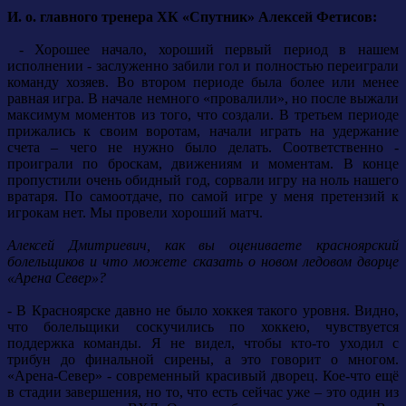
И. о. главного тренера ХК «Спутник» Алексей Фетисов:
- Хорошее начало, хороший первый период в нашем
исполнении - заслуженно забили гол и полностью переиграли
команду хозяев. Во втором периоде была более или менее
равная игра. В начале немного «провалили», но после выжали
максимум моментов из того, что создали. В третьем периоде
прижались к своим воротам, начали играть на удержание
счета – чего не нужно было делать. Соответственно -
проиграли по броскам, движениям и моментам. В конце
пропустили очень обидный год, сорвали игру на ноль нашего
вратаря. По самоотдаче, по самой игре у меня претензий к
игрокам нет. Мы провели хороший матч.
Алексей Дмитриевич, как вы оцениваете красноярский
болельщиков и что можете сказать о новом ледовом дворце
«Арена Север»?
- В Красноярске давно не было хоккея такого уровня. Видно,
что болельщики соскучились по хоккею, чувствуется
поддержка команды. Я не видел, чтобы кто-то уходил с
трибун до финальной сирены, а это говорит о многом.
«Арена-Север» - современный красивый дворец. Кое-что ещё
в стадии завершения, но то, что есть сейчас уже – это один из