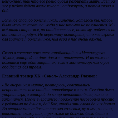
ненужные, так что всё равно будем разбирать матч. Завтра
же у ребят будет возможность отдохнуть, а потом снова в
бой.
Большое спасибо болельщикам. Конечно, хотелось бы, чтобы
было меньше негатива, когда у нас что-то не получается. Мы
всё-таки стараемся, но ошибаются все, поэтому надеемся на
понимание трибун. Не перестану повторять, что мы играем
для зрителей, болельщиков, чья вера в нас очень важна.
Скоро в составе появится нападающий из «Металлурга»
Здунов, который на днях должен прилететь. И возможно
появится еще один защитник, если в магнитогорском клубе
обойдется без травм.
Главный тренер ХК «Сокол» Александр Глазков:
- Во вчерашнем матче, повторюсь, совершались
непростительные ошибки, приводящие к голам. Сегодня была
упорная игра, в которой до конца непонятно было, как она
закончится. После вчерашнего поражения поговорили просто
с ребятами по душам, дай Бог, чтобы эти слова до них дошли.
Во втором матче больше повезло хозяевам, ну и мы, конечно,
виноваты: скажу так, трех голов не должно было быть в