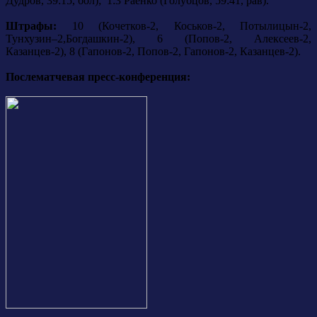
Дудров, 39:15, бол); 1:3 Раенко (Голубцов, 59:41, рав).
Штрафы:
10 (Кочетков-2, Коськов-2, Потылицын-2,
Тунхузин–2,Богдашкин-2), 6 (Попов-2, Алексеев-2,
Казанцев-2), 8 (Гапонов-2, Попов-2, Гапонов-2, Казанцев-2).
Послематчевая пресс-конференция: