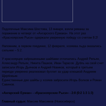
Подопечные Максима Шостова, 13 января, взяли реванш за
поражение в четверг от «Ангарского Ермака». На этот раз
«Красноярские Рыси» одержали уверенную победу со счетом 8:2!
Напомним, в первом поединке, 12 февраля, хозяева льда оказались
сильнее – 5:2.
У красноярцев заброшенными шайбами отличились Андрей Репьях,
Александр Репьях, Никита Пашков, Иван Тарасов. Дубль на свой счет
записали Игорь Дьячков и Андрей Новиков, который в третьем
периоде уверенно реализовал буллит за удар клюшкой Андреем
Щербовым.
Единственные две шайбы у хозяев забросили Игорь Волков и Роман
Савинов.
«Ангарский Ермак» - «Красноярские Рыси» - 2:8 (0:2 1:3 1:3)
Главный судья:
Максим Максимов (Новосибирск)