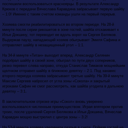
поспешили воспользоваться красноярцы. В результате Александр
Крюков с передачи Вячеслава Каравдина забрасывает первую шайбу
– 1:0! Именно с таким счетом команды ушли на первый перерыв.
Хозяева смогли реабилитироваться во втором периоде. На 28-й
минуте после серии рикошетов в зоне гостей, шайба отскакивает к
Илье Докшину, тот переводит ее вдоль ворот на Сергея Беляков.
Выдержав паузу, нападающий хозяев обыгрывает Эмиля Сафина и
отправляет шайбу в незащищенный угол – 1:1.
На 34-й минуте «Титан» выходит вперед. Александр Селянин
подобрал шайбу в своей зоне, обыграл по пути двух соперников,
резко перевел слева направо, откуда Станислав Тимаков мощнейшим
щелчком отправил шайбу в ближнюю девятку – 2:1. Под занавес
второго периода хозяева забрасывают третью шайбу. На 39-й минуте
Максим Сергеев набросил от угла зоны «Сокола» и закрытый
игроками Сафин не смог рассмотреть, как шайба угодила в дальнюю
.
девятку – 3:1
В заключительном отрезке игры «Сокол» вновь уверенно
воспользовался численным преимуществом. Играя впятером против
троих, после удалений Сергея Белякова и Ильи Докшина, Вячеслав
Каравдин мощно выстрелил с центра зоны – 3:2!
На 53-й минуте хозяева увеличили разрыв в счете. Поймав гостей на