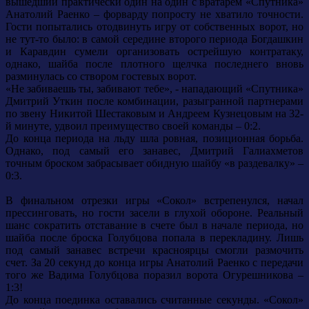
вышедший практически один на один с вратарем «Спутника»
Анатолий Раенко – форварду попросту не хватило точности.
Гости попытались отодвинуть игру от собственных ворот, но
не тут-то было: в самой середине второго периода Богдашкин
и Каравдин сумели организовать острейшую контратаку,
однако, шайба после плотного щелчка последнего вновь
разминулась со створом гостевых ворот.
«Не забиваешь ты, забивают тебе», - нападающий «Спутника»
Дмитрий Уткин после комбинации, разыгранной партнерами
по звену Никитой Шестаковым и Андреем Кузнецовым на 32-
й минуте, удвоил преимущество своей команды – 0:2.
До конца периода на льду шла ровная, позиционная борьба.
Однако, под самый его занавес, Дмитрий Галиахметов
точным броском забрасывает обидную шайбу «в раздевалку» –
0:3.
В финальном отрезки игры «Сокол» встрепенулся, начал
прессинговать, но гости засели в глухой обороне. Реальный
шанс сократить отставание в счете был в начале периода, но
шайба после броска Голубцова попала в перекладину. Лишь
под самый занавес встречи красноярцы смогли размочить
счет. За 20 секунд до конца игры Анатолий Раенко с передачи
того же Вадима Голубцова поразил ворота Огурешникова –
1:3!
До конца поединка оставались считанные секунды. «Сокол»