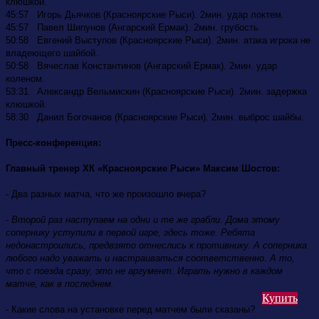
клюшкой.
45:57 Игорь Дьячков (Красноярские Рыси). 2мин. удар локтем.
45:57 Павел Шипунов (Ангарский Ермак). 2мин. грубость.
50:58 Евгений Выступов (Красноярские Рыси). 2мин. атака игрока не
владеющего шайбой.
50:58 Вячеслав Константинов (Ангарский Ермак). 2мин. удар
коленом.
53:31 Александр Вельмискин (Красноярские Рыси). 2мин. задержка
клюшкой.
58:30 Данил Богочанов (Красноярские Рыси). 2мин. выброс шайбы.
Пресс-конференция:
Главный тренер ХК «Красноярские Рыси» Максим Шостов:
- Два разных матча, что же произошло вчера?
- Второй раз наступаем на одни и те же грабли. Дома этому
сопернику уступили в первой игре, здесь тоже. Ребята
недонастроились, предвзято отнеслись к противнику. А соперника
любого надо уважать и настраиваться соответственно. А то,
что с поезда сразу, это не аргумент. Играть нужно в каждом
матче, как в последнем.
Купить
- Какие слова на установке перед матчем были сказаны?