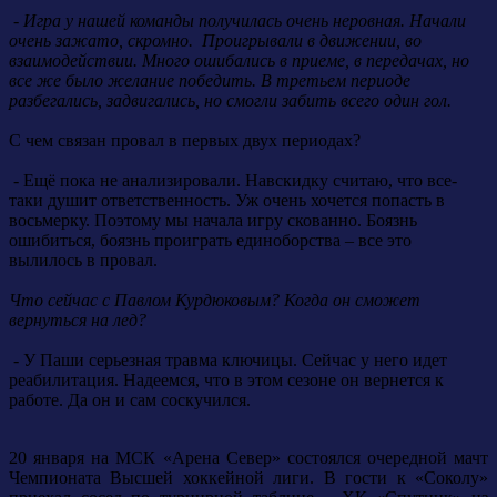
- Игра у нашей команды получилась очень неровная. Начали
очень зажато, скромно. Проигрывали в движении, во
взаимодействии. Много ошибались в приеме, в передачах, но
все же было желание победить. В третьем периоде
разбегались, задвигались, но смогли забить всего один гол.
С чем связан провал в первых двух периодах?
- Ещё пока не анализировали. Навскидку считаю, что все-
таки душит ответственность. Уж очень хочется попасть в
восьмерку. Поэтому мы начала игру скованно. Боязнь
ошибиться, боязнь проиграть единоборства – все это
вылилось в провал.
Что сейчас с Павлом Курдюковым? Когда он сможет
вернуться на лед?
- У Паши серьезная травма ключицы. Сейчас у него идет
реабилитация. Надеемся, что в этом сезоне он вернется к
работе. Да он и сам соскучился.
20 января на МСК «Арена Север» состоялся очередной мачт
Чемпионата Высшей хоккейной лиги. В гости к «Соколу»