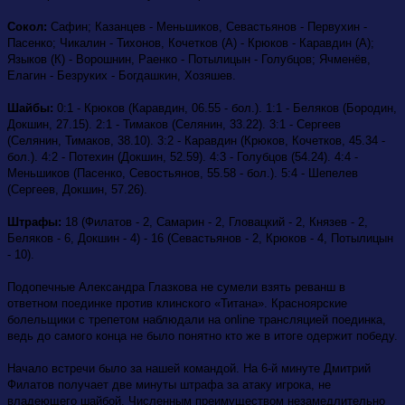
Сокол:
Сафин; Казанцев - Меньшиков, Севастьянов - Первухин -
Пасенко; Чикалин - Тихонов, Кочетков (А) - Крюков - Каравдин (А);
Языков (К) - Ворошнин, Раенко - Потылицын - Голубцов; Ячменёв,
Елагин - Безруких - Богдашкин, Хозяшев.
Шайбы:
0:1 - Крюков (Каравдин, 06.55 - бол.). 1:1 - Беляков (Бородин,
Докшин, 27.15). 2:1 - Тимаков (Селянин, 33.22). 3:1 - Сергеев
(Селянин, Тимаков, 38.10). 3:2 - Каравдин (Крюков, Кочетков, 45.34 -
бол.). 4:2 - Потехин (Докшин, 52.59). 4:3 - Голубцов (54.24). 4:4 -
Меньшиков (Пасенко, Севостьянов, 55.58 - бол.). 5:4 - Шепелев
(Сергеев, Докшин, 57.26).
Штрафы:
18 (Филатов - 2, Самарин - 2, Гловацкий - 2, Князев - 2,
Беляков - 6, Докшин - 4) - 16 (Севастьянов - 2, Крюков - 4, Потылицын
- 10).
Подопечные Александра Глазкова не сумели взять реванш в
ответном поединке против клинского «Титана».
Красноярские
болельщики с трепетом наблюдали на online трансляцией поединка,
ведь до самого конца не было понятно кто же в итоге одержит победу.
Начало встречи было за нашей командой. На 6-й минуте Дмитрий
Филатов получает две минуты штрафа за атаку игрока, не
владеющего шайбой. Численным преимуществом незамедлительно