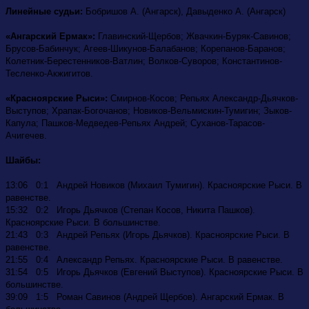
Линейные судьи:
Бобришов А. (Ангарск), Давыденко А. (Ангарск)
«Ангарский Ермак»:
Главинский-Щербов; Жвачкин-Буряк-Савинов;
Брусов-Бабинчук; Агеев-Шикунов-Балабанов; Корепанов-Баранов;
Колетник-Берестенников-Ватлин; Волков-Суворов; Константинов-
Тесленко-Акжигитов.
«Красноярские Рыси»:
Смирнов-Косов; Репьях Александр-Дьячков-
Выступов; Храпак-Богочанов; Новиков-Вельмискин-Тумигин; Зыков-
Капула; Пашков-Медведев-Репьях Андрей; Суханов-Тарасов-
Ачигечев.
Шайбы:
13:06 0:1 Андрей Новиков (Михаил Тумигин). Красноярские Рыси. В
равенстве.
15:32 0:2 Игорь Дьячков (Степан Косов, Никита Пашков).
Красноярские Рыси. В большинстве.
21:43 0:3 Андрей Репьях (Игорь Дьячков). Красноярские Рыси. В
равенстве.
21:55 0:4 Александр Репьях. Красноярские Рыси. В равенстве.
31:54 0:5 Игорь Дьячков (Евгений Выступов). Красноярские Рыси. В
большинстве.
39:09 1:5 Роман Савинов (Андрей Щербов). Ангарский Ермак. В