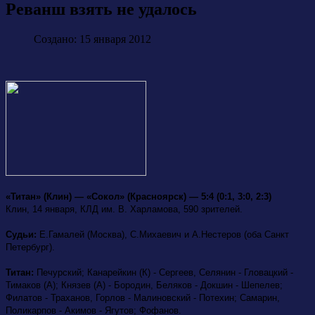
Реванш взять не удалось
Создано: 15 января 2012
«Титан» (Клин) — «Сокол» (Красноярск) — 5:4 (0:1, 3:0, 2:3)
Клин, 14 января, КЛД им. В. Харламова, 590 зрителей.
Судьи:
Е.Гамалей (Москва), С.Михаевич и А.Нестеров (оба Санкт
Петербург).
Титан:
Печурский; Канарейкин (К) - Сергеев, Селянин - Гловацкий -
Тимаков (А); Князев (А) - Бородин, Беляков - Докшин - Шепелев;
Филатов - Траханов, Горлов - Малиновский - Потехин; Самарин,
Поликарпов - Акимов - Ягутов; Фофанов.