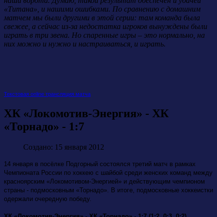
наши ворота. Думаю, такой результат обеспечен и удачей
«Титана», и нашими ошибками. По сравнению с домашним
матчем мы были другими в этой серии: там команда была
свежее, а сейчас из-за недостатка игроков вынуждены были
играть в три звена. Но спаренные игры – это нормально, на
них можно и нужно и настраиваться, и играть.
Текстовая online трансляция матча
ХК «Локомотив-Энергия» - ХК
«Торнадо» - 1:7
Создано: 15 января 2012
14 января в посёлке Подгорный состоялся третий матч в рамках
Чемпионата России по хоккею с шайбой среди женских команд между
красноярским «Локомотивом-Энергией» и действующим чемпионом
страны - подмосковным «Торнадо». В итоге, подмосковные хоккеистки
одержали очередную победу.
ХК «Локомотив-Энергия» - ХК «Торнадо» - 1:7 (1:2, 0:3, 0:2)