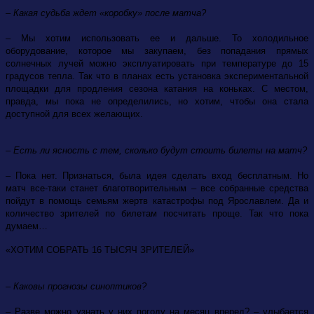
– Какая судьба ждет «коробку» после матча?
– Мы хотим использовать ее и дальше. То холодильное
оборудование, которое мы закупаем, без попадания прямых
солнечных лучей можно эксплуатировать при температуре до 15
градусов тепла. Так что в планах есть установка экспериментальной
площадки для продления сезона катания на коньках. С местом,
правда, мы пока не определились, но хотим, чтобы она стала
доступной для всех желающих.
– Есть ли ясность с тем, сколько будут стоить билеты на матч?
– Пока нет. Признаться, была идея сделать вход бесплатным. Но
матч все-таки станет благотворительным – все собранные средства
пойдут в помощь семьям жертв катастрофы под Ярославлем. Да и
количество зрителей по билетам посчитать проще. Так что пока
думаем…
«ХОТИМ СОБРАТЬ 16 ТЫСЯЧ ЗРИТЕЛЕЙ»
– Каковы прогнозы синоптиков?
– Разве можно узнать у них погоду на месяц вперед? – улыбается