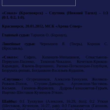
«Сокол» (Красноярск) – Спутник (Нижний Тагил) – 1:3
(0:1, 0:2, 1:0).
Красноярск, 20.01.2012, МСК «Арена Север»
Главный судья:
Таранов О. (Барнаул),
Линейные судьи:
Чернышов Я. (Тверь), Коршак С.
(Ярославль).
«Сокол»:
Сафин, Казанцев-Меньшиков, Севастьянов-
Первухин-Пасенко, Тихонов-Чикалин, Кочетков-Крюков-
Каравдин, Языков-Ворошнин, Раенко-Потылицын-Голубцов,
Безруких-репьях, Богдашкин-Васильев-Кудашов.
«Спутник»:
Огурешников, Алексеев-Тунхузин, Жиляков-
Рожков-Попов, Ступин-Давыдов, Артомонов-Чистяков-
Каськов, Гапонов-Журавлев, Дудров-Галиахметов-Гурьев,
Ищенко-Шестаков-Кузнецов-Уткин.
Шайбы:
0:1 Тунхузин (Алексеев, 16:29, бол); 0:2 Уткин
(Шестаков, Кузнецов, 31:27, рав); 0:3 Галиахметов (Гапонов,