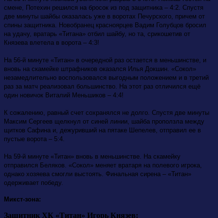
смене, Потехин решился на бросок из под защитника – 4:2. Спустя
две минуты шайбы оказалась уже в воротах Печурского, причем от
спины защитника. Новобранец красноярцев Вадим Голубцов бросил
на удачу, вратарь «Титана» отбил шайбу, но та, срикошетив от
Князева влетела в ворота – 4:3!
На 56-й минуте «Титан» в очередной раз остается в меньшинстве, и
вновь на скамейке штрафников оказался Илья Докшин. «Сокол»
незамедлительно воспользовался выгодным положением и в третий
раз за матч реализовал большинство. На этот раз отличился ещё
один новичок Виталий Меньшиков – 4:4!
К сожалению, равный счет сохранялся не долго. Спустя две минуты
Максим Сергеев щелкнул от синей линии, шайба проползла между
щитков Сафина и, дежуривший на пятаке Шепелев, отправил ее в
пустые ворота – 5:4.
На 59-й минуте «Титан» вновь в меньшинстве. На скамейку
отправился Беляков. «Сокол» меняет вратаря на полевого игрока,
однако хозяева смогли выстоять. Финальная сирена – «Титан»
одерживает победу.
Микст-зона:
Защитник ХК «Титан» Игорь Князев: