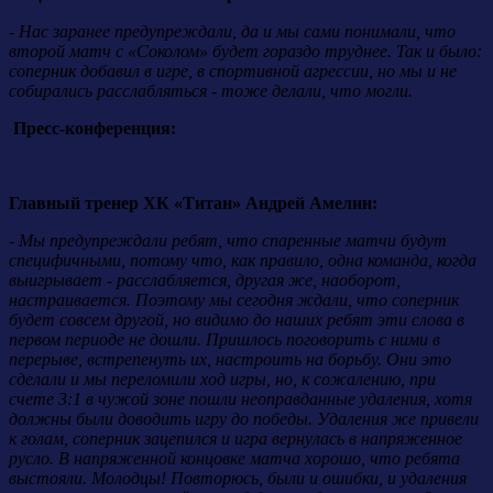
- Нас заранее предупреждали, да и мы сами понимали, что
второй матч с «Соколом» будет гораздо труднее. Так и было:
соперник добавил в игре, в спортивной агрессии, но мы и не
собирались расслабляться - тоже делали, что могли.
Пресс-конференция:
Главный тренер ХК «Титан» Андрей Амелин:
- Мы предупреждали ребят, что спаренные матчи будут
специфичными, потому что, как правило, одна команда, когда
выигрывает - расслабляется, другая же, наоборот,
настраивается. Поэтому мы сегодня ждали, что соперник
будет совсем другой, но видимо до наших ребят эти слова в
первом периоде не дошли. Пришлось поговорить с ними в
перерыве, встрепенуть их, настроить на борьбу. Они это
сделали и мы переломили ход игры, но, к сожалению, при
счете 3:1 в чужой зоне пошли неоправданные удаления, хотя
должны были доводить игру до победы. Удаления же привели
к голам, соперник зацепился и игра вернулась в напряженное
русло. В напряженной концовке матча хорошо, что ребята
выстояли. Молодцы! Повторюсь, были и ошибки, и удаления