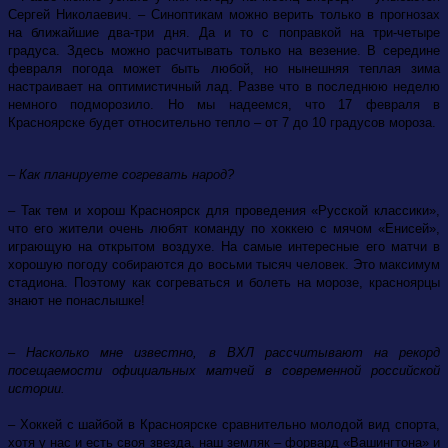
Сергей Николаевич. – Синоптикам можно верить только в прогнозах
на ближайшие два-три дня. Да и то с поправкой на три-четыре
градуса. Здесь можно расчитывать только на везение. В середине
февраля погода может быть любой, но нынешняя теплая зима
настраивает на оптимистичный лад. Разве что в последнюю неделю
немного подморозило. Но мы надеемся, что 17 февраля в
Красноярске будет относительно тепло – от 7 до 10 градусов мороза.
– Как планируете согревать народ?
– Так тем и хорош Красноярск для проведения «Русской классики»,
что его жители очень любят команду по хоккею с мячом «Енисей»,
играющую на открытом воздухе. На самые интересные его матчи в
хорошую погоду собираются до восьми тысяч человек. Это максимум
стадиона. Поэтому как согреваться и болеть на морозе, красноярцы
знают не понаслышке!
– Насколько мне известно, в ВХЛ рассчитывают на рекорд
посещаемости официальных матчей в современной российской
истории.
– Хоккей с шайбой в Красноярске сравнительно молодой вид спорта,
хотя у нас и есть своя звезда, наш земляк – форвард «Вашингтона» и