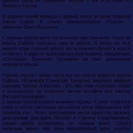
приехал сосед по турнирной таблице – ХК «Спутник» из
Нижнего Тагила.
В воротах нашей команды с первых минут встречи трудился
Эмиль Сафин. В списке травмированных «Сокола» -
защитник Павел Курдюков.
С первых секунд матча гости начали прессинговать. Атаки на
ворота Сафина сыпались одна за другой. В итоге, на 10-й
минуте игры, главный арбитр матча назначил буллит в ворота
«Сокола». К радости красноярских болельщиков, нападающий
«Спутника» Валентин Артаманов не смог реализовать
штрафной бросок.
Однако, спустя 7 минут гости все же сумели поразить ворота
Сафина. Отличился Станислав Тунхузин, уверенно замкнув
передачу Антона Алексеева – 0:1, при этом «Спутник» играл
в большинстве (за подножку малым штрафом был наказан
Виталий Богдашкин).
С первых секунд второго игрового отрезка «Сокол» полетел в
атаку и спустя считанные мгновения после вбрасывания мог
сровнять счет. Успех красноярцам могла принести двоечка,
разыгранная Дмитрием Пасенко и Сергеем Севастьяновым,
однако шайба разминулась со створом ворот. Спустя
несколько минут еще один великолепный шанс упустил