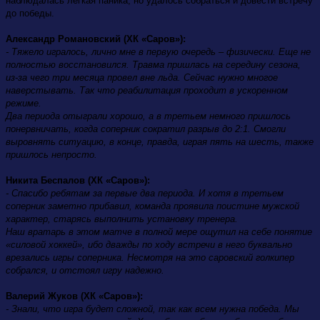
наблюдалась легкая паника, но удалось собраться и довести встречу
до победы.
Александр Романовский (ХК «Саров»):
- Тяжело игралось, лично мне в первую очередь – физически. Еще не
полностью восстановился. Травма пришлась на середину сезона,
из-за чего три месяца провел вне льда. Сейчас нужно многое
наверстывать. Так что реабилитация проходит в ускоренном
режиме.
Два периода отыграли хорошо, а в третьем немного пришлось
понервничать, когда соперник сократил разрыв до 2:1. Смогли
выровнять ситуацию, в конце, правда, играя пять на шесть, также
пришлось непросто.
Никита Беспалов (ХК «Саров»):
- Спасибо ребятам за первые два периода. И хотя в третьем
соперник заметно прибавил, команда проявила поистине мужской
характер, старясь выполнить установку тренера.
Наш вратарь в этом матче в полной мере ощутил на себе понятие
«силовой хоккей», ибо дважды по ходу встречи в него буквально
врезались игры соперника. Несмотря на это саровский голкипер
собрался, и отстоял игру надежно.
Валерий Жуков (ХК «Саров»):
- Знали, что игра будет сложной, так как всем нужна победа. Мы