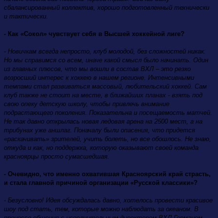
сбалансированный коллектив, хорошо подготовленный технически
и тактически.
- Как «Сокол» чувствует себя в Высшей хоккейной лиге?
- Новичкам всегда непросто, клуб молодой, без сложностей никак.
Но мы справимся со всем, иначе какой смысл было начинать. Один
из главных плюсов, что мы вошли в состав ВХЛ – это резко
возросший интерес к хоккею в нашем регионе. Интенсивными
темпами стал развиваться массовый, любительский хоккей. Сам
клуб также не стоит на месте, в ближайших планах - взять под
свою опеку детскую школу, чтобы привлечь внимание
подрастающего поколения. Показательна и посещаемость матчей.
Не так давно открылась новая ледовая арена на 2500 мест, а на
трибунах уже аншлаг. Поначалу были опасения, что придется
«раскачивать» зрителей, учить болеть, но все обошлось. Не знаю,
откуда и как, но поддержка, которую оказывают своей команда
красноярцы просто сумасшедшая.
- Очевидно, что именно охватившая Красноярский край страсть,
и стала главной причиной организации «Русской классики»?
- Безусловно! Идея обсуждалась давно, хотелось провести красивое
шоу под стать, тем, которые можно наблюдать за океаном. В
процессе общения с исполнительным директором ВХЛ Германом