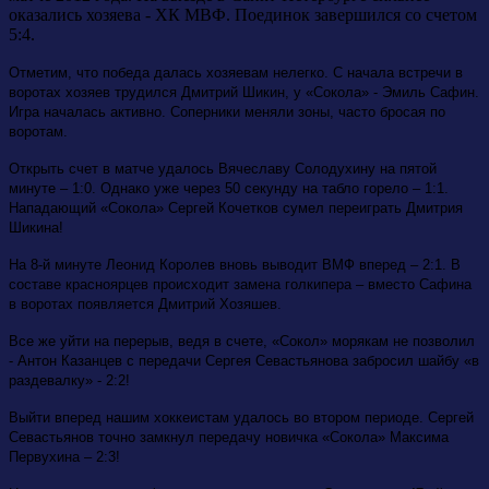
оказались хозяева - ХК МВФ. Поединок завершился со счетом
5:4.
Отметим, что победа далась хозяевам нелегко. С начала встречи в
воротах хозяев трудился Дмитрий Шикин, у «Сокола» - Эмиль Сафин.
Игра началась активно. Соперники меняли зоны, часто бросая по
воротам.
Открыть счет в матче удалось Вячеславу Солодухину на пятой
минуте – 1:0. Однако уже через 50 секунду на табло горело – 1:1.
Нападающий «Сокола» Сергей Кочетков сумел переиграть Дмитрия
Шикина!
На 8-й минуте Леонид Королев вновь выводит ВМФ вперед – 2:1. В
составе красноярцев происходит замена голкипера – вместо Сафина
в воротах появляется Дмитрий Хозяшев.
Все же уйти на перерыв, ведя в счете, «Сокол» морякам не позволил
- Антон Казанцев с передачи Сергея Севастьянова забросил шайбу «в
раздевалку» - 2:2!
Выйти вперед нашим хоккеистам удалось во втором периоде. Сергей
Севастьянов точно замкнул передачу новичка «Сокола» Максима
Первухина – 2:3!