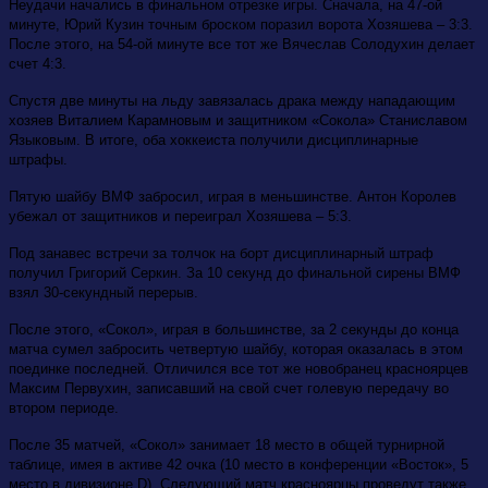
Неудачи начались в финальном отрезке игры. Сначала, на 47-ой
минуте, Юрий Кузин точным броском поразил ворота Хозяшева – 3:3.
После этого, на 54-ой минуте все тот же Вячеслав Солодухин делает
счет 4:3.
Спустя две минуты на льду завязалась драка между нападающим
хозяев Виталием Карамновым и защитником «Сокола» Станиславом
Языковым. В итоге, оба хоккеиста получили дисциплинарные
штрафы.
Пятую шайбу ВМФ забросил, играя в меньшинстве. Антон Королев
убежал от защитников и переиграл Хозяшева – 5:3.
Под занавес встречи за толчок на борт дисциплинарный штраф
получил Григорий Серкин. За 10 секунд до финальной сирены ВМФ
взял 30-секундный перерыв.
После этого, «Сокол», играя в большинстве, за 2 секунды до конца
матча сумел забросить четвертую шайбу, которая оказалась в этом
поединке последней. Отличился все тот же новобранец красноярцев
Максим Первухин, записавший на свой счет голевую передачу во
втором периоде.
После 35 матчей, «Сокол» занимает 18 место в общей турнирной
таблице, имея в активе 42 очка (10 место в конференции «Восток», 5
место в дивизионе D). Следующий матч красноярцы проведут также