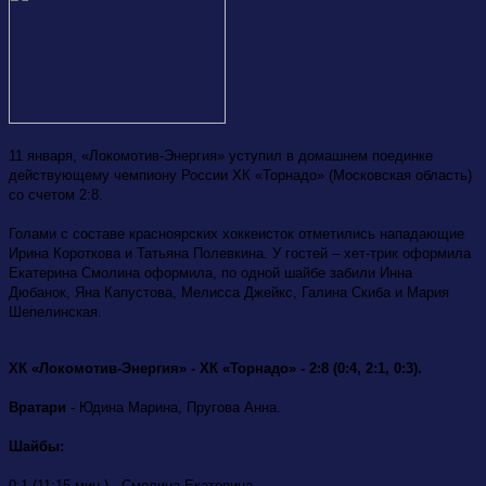
11 января, «Локомотив-Энергия» уступил в домашнем поединке
действующему чемпиону России ХК «Торнадо» (Московская область)
со счетом 2:8.
Голами с составе красноярских хоккеисток отметились нападающие
Ирина Короткова и Татьяна Полевкина. У гостей – хет-трик оформила
Екатерина Смолина оформила, по одной шайбе забили Инна
Дюбанок, Яна Капустова, Мелисса Джейкс, Галина Скиба и Мария
Шепелинская.
ХК «Локомотив-Энергия» - ХК «Торнадо» - 2:8 (0:4, 2:1, 0:3).
Вратари
- Юдина Марина, Пругова Анна.
Шайбы:
0:1 (11:15 мин.) - Смолина Екатерина