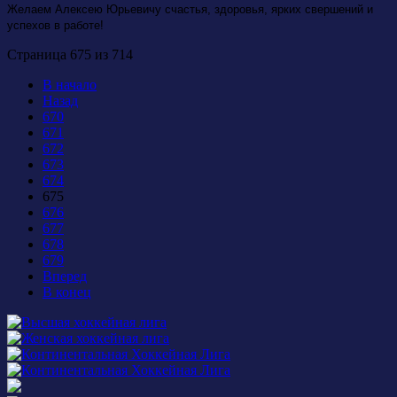
Желаем Алексею Юрьевичу счастья, здоровья,
ярких свершений и
успехов в работе!
Страница 675 из 714
В начало
Назад
670
671
672
673
674
675
676
677
678
679
Вперед
В конец