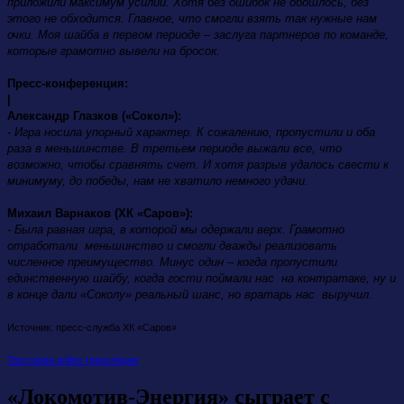
приложили максимум усилий. Хотя без ошибок не обошлось, без
этого не обходится. Главное, что смогли взять так нужные нам
очки. Моя шайба в первом периоде – заслуга партнеров по команде,
которые грамотно вывели на бросок.
Пресс-конференция:
|
Александр Глазков («Сокол»):
- Игра носила упорный характер. К сожалению, пропустили и оба
раза в меньшинстве. В третьем периоде выжали все, что
возможно, чтобы сравнять счет. И хотя разрыв удалось свести к
минимуму, до победы, нам не хватило немного удачи.
Михаил Варнаков (ХК «Саров»):
- Была равная игра, в которой мы одержали верх. Грамотно
отработали меньшинство и смогли дважды реализовать
численное преимущество. Минус один – когда пропустили
единственную шайбу, когда гости поймали нас на контратаке, ну и
в конце дали «Соколу» реальный шанс, но вратарь нас выручил.
Источник: пресс-служба ХК «Саров»
Текстовая online трансляция
«Локомотив-Энергия» сыграет с