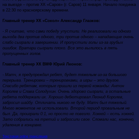
на выезде – против ХК «Саров» (г. Саров) 11 января. Начало поединка
в 22:30 по красноярскому времени.
Главный тренер ХК «Сокол» Александр Глазков:
- Я считаю, что сами победу упустили. Не реализовали ни одного
выхода два против одного, три против одного – нападающие очень
слабо сыграли в завершении. И пропустили голы из-за грубых
ошибок. Вратари сыграли плохо. Все это вылилось в пять
пропущенных голов.
Главный тренер ХК ВМФ Юрий Леонов:
- Матч, я предупреждал ребят, будет тяжелым из-за большого
перерыва. Тренировки – тренировками, а игры – это другое.
Спасибо ребятам, которые пришли из первой команды: Антон
Королев и Слава Солодухин. Очень здорово сыграли, а остальные
ребята поддержали их. Хорошо дебютировал Леонид Королев,
забросил шайбу. Отличать никого не буду. Матч был тяжелый.
Много моментов не использовали. Второй период провальным не
был. Да, проиграли 0:1, но просто не повезло. Хоккей – есть хоккей.
Зато собрались на третий и забросили свое. Сломали нас, конечно,
удаления в концовке.
Текстовая online трансляция