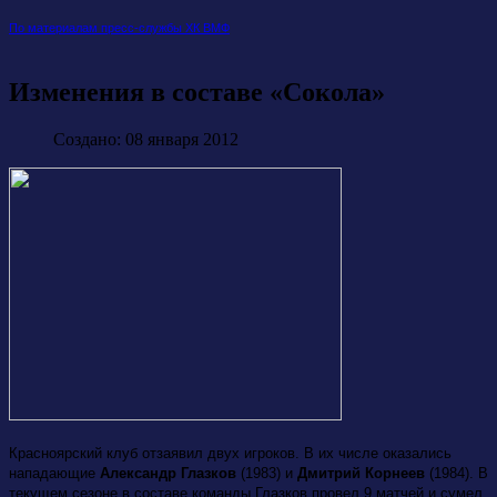
По материалам пресс-службы ХК ВМФ
Изменения в составе «Сокола»
Создано: 08 января 2012
Красноярский клуб отзаявил двух игроков. В их числе оказались
нападающие
Александр Глазков
(1983) и
Дмитрий Корнеев
(1984). В
текущем сезоне в составе команды Глазков провел 9 матчей и сумел