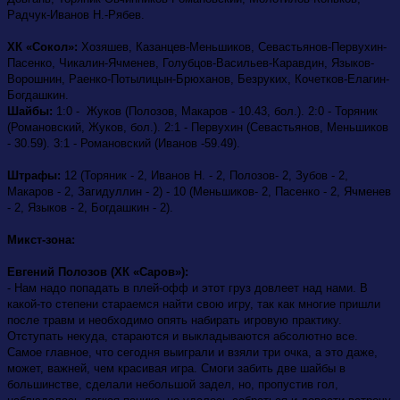
Радчук-Иванов Н.-Рябев.
ХК «Сокол»:
Хозяшев, Казанцев-Меньшиков, Севастьянов-Первухин-
Пасенко, Чикалин-Ячменев, Голубцов-Васильев-Каравдин, Языков-
Ворошнин, Раенко-Потылицын-Брюханов, Безруких, Кочетков-Елагин-
Богдашкин.
Шайбы:
1:0 - Жуков (Полозов, Макаров - 10.43, бол.). 2:0 - Торяник
(Романовский, Жуков, бол.). 2:1 - Первухин (Севастьянов, Меньшиков
- 30.59). 3:1 - Романовский (Иванов -59.49).
Штрафы:
12 (Торяник - 2, Иванов Н. - 2, Полозов- 2, Зубов - 2,
Макаров - 2, Загидуллин - 2) - 10 (Меньшиков- 2, Пасенко - 2, Ячменев
- 2, Языков - 2, Богдашкин - 2).
Микст-зона:
Евгений Полозов (ХК «Саров»):
- Нам надо попадать в плей-офф и этот груз довлеет над нами. В
какой-то степени стараемся найти свою игру, так как многие пришли
после травм и необходимо опять набирать игровую практику.
Отступать некуда, стараются и выкладываются абсолютно все.
Самое главное, что сегодня выиграли и взяли три очка, а это даже,
может, важней, чем красивая игра. Смоги забить две шайбы в
большинстве, сделали небольшой задел, но, пропустив гол,