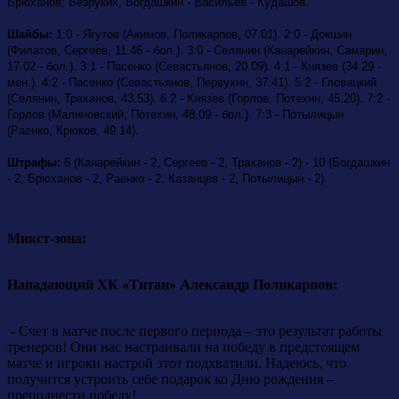
Брюханов; Безруких, Богдашкин - Васильев - Кудашов.
Шайбы:
1:0 - Ягутов (Акимов, Поликарпов, 07.01). 2:0 - Докшин
(Филатов, Сергеев, 11.46 - бол.). 3:0 - Селянин (Канарейкин, Самарин,
17.02 - бол.). 3:1 - Пасенко (Севастьянов, 20.09). 4:1 - Князев (34.29 -
мен.). 4:2 - Пасенко (Севастьянов, Первухин, 37.41). 5:2 - Гловацкий
(Селянин, Траханов, 43.53). 6:2 - Князев (Горлов, Потехин, 45.20). 7:2 -
Горлов (Малиновский, Потехин, 48.09 - бол.). 7:3 - Потылицын
(Раенко, Крюков, 49.14).
Штрафы:
6 (Канарейкин - 2, Сергеев - 2, Траханов - 2) - 10 (Богдашкин
- 2, Брюханов - 2, Раенко - 2, Казанцев - 2, Потылицын - 2).
Микст-зона:
Нападающий ХК «Титан» Александр Поликарпов:
- Счет в матче после первого периода – это результат работы
тренеров! Они нас настраивали на победу в предстоящем
матче и игроки настрой этот подхватили. Надеюсь, что
получится устроить себе подарок ко Дню рождения –
преподнести победу!