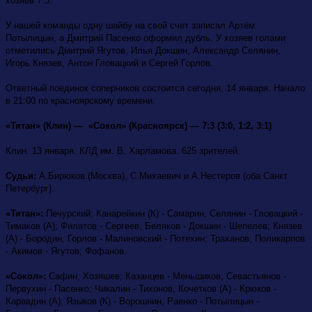
хозяев 7:3.
У нашей команды одну шайбу на свой счет записал Артём
Потылицын, а Дмитрий Пасенко оформил дубль. У хозяев голами
отметились Дмитрий Ягутов, Илья Докшин, Александр Селянин,
Игорь Князев, Антон Гловацкий и Сергей Горлов.
Ответный поединок соперников состоится сегодня, 14 января. Начало
в 21:00 по красноярскому времени.
«Титан» (Клин) — «Сокол» (Красноярск) — 7:3 (3:0, 1:2, 3:1)
Клин. 13 января. КЛД им. В. Харламова. 625 зрителей.
Судьи:
А.Бирюков (Москва), С.Михаевич и А.Нестеров (оба Санкт
Петербург).
«Титан»:
Печурский; Канарейкин (К) - Самарин, Селянин - Гловацкий -
Тимаков (А); Филатов - Сергеев, Беляков - Докшин - Шепелев; Князев
(А) - Бородин, Горлов - Малиновский - Потехин; Траханов, Поликарпов
- Акимов - Ягутов; Фофанов.
«Сокол»:
Сафин, Хозяшев; Казанцев - Меньшиков, Севастьянов -
Первухин - Пасенко; Чикалин - Тихонов, Кочетков (А) - Крюков -
Каравдин (А); Языков (К) - Ворошнин, Раенко - Потылицын -