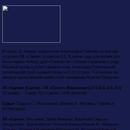
В среду, 11 января, подопечные Александра Глазкова на выезде
уступили ХК «Саров» со счетом 1:3. В новом году для хозяев это
была первая победа, для «Сокола» же - второе поражение к ряду.
Весомый вклад в успех саровчан внес Александр Романовский,
пополнивший свой очковый багаж на 2 (1+1) очка. У «Сокола» же
автором единственной шайбы стал новобранец Максим Первухин.
ХК «Саров» (Саров) – ХК «Сокол» (Красноярск) 3:1 (1:0, 1:0, 2:1)
11 января, г. Саров, ЛД «Саров», 1200 зрителей.
Cудьи:
Сердюк С. (Ярославль), Демура А. (Москва), Судома А.
(Н.Новгород)
ХК «Саров»:
Беспалов; Зубов-Макаров; Воробьев-Савосин-
Загидуллин; Жуков-Мохов; Полозов-Бакика-Иванов И.; Марыгин-
Довгань; Торяник-Овчинников-Романовский; Молотилов-Коньков;