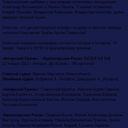
Заброшенными шайбами у красноярцев отличились нападающие
Александр Вельмискин и Никита Пашков. У хозяев отличились
Андрей Жвачкин, Владислав Корепанов, Владислав Калетник, дубль
оформил Виталий Буряк.
Отметим, что дисциплинарные штрафы за драку в третьем периоде
получили Константин Храпак Артём Главинский.
Ответный поединок соперников состоится сегодня в Ангарске, 13
января. Начало в 16:00 по красноярскому времени.
«Ангарский Ермак» - «Красноярские Рыси» 5:2 (1:0 1:1 3:1)
12 января 2012 г. Ангарск, ДС«Ермак», 280 зрителей.
Главный судья:
Максим Максимов (Новосибирск)
Линейные судьи:
Бобришов А. (Ангарск), Давыденко А. (Ангарск)
«Ангарский Ермак»:
Главинский-Щербов, Жвачкин-Буряк-Савинов,
Брусов-Бабинчук, Агеев-Шикунов-Балабанов, Корепанов-Баранов,
Колетник-Берестенников-Ватлин, Волков-Суворов, Константинов-
Тесленко-Акжигитов.
«Красноярские Рыси»:
Смирнов-Косов, Репьях Александр-Дьячков-
Выступов, Храпак-Богочанов, Новиков-Вельмискин-Тумигин, Зыков-
Капула, Пашков-Медведев-Репьях Андрей, Суханов-Тарасов-