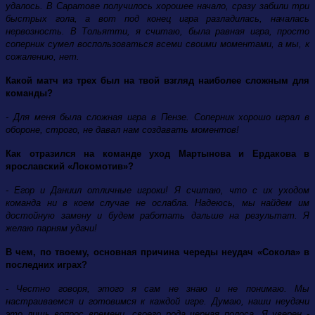
удалось. В Саратове получилось хорошее начало, сразу забили три
быстрых гола, а вот под конец игра разладилась, началась
нервозность. В Тольятти, я считаю, была равная игра, просто
соперник сумел воспользоваться всеми своими моментами, а мы, к
сожалению, нет.
Какой матч из трех был на твой взгляд наиболее сложным для
команды?
- Для меня была сложная игра в Пензе. Соперник хорошо играл в
обороне, строго, не давал нам создавать моментов!
Как отразился на команде уход Мартынова и Ердакова в
ярославский «Локомотив»?
- Егор и Даниил отличные игроки! Я считаю, что с их уходом
команда ни в коем случае не ослабла. Надеюсь, мы найдем им
достойную замену и будем работать дальше на результат. Я
желаю парням удачи!
В чем, по твоему, основная причина череды неудач «Сокола» в
последних играх?
- Честно говоря, этого я сам не знаю и не понимаю. Мы
настраиваемся и готовимся к каждой игре. Думаю, наши неудачи
это лишь вопрос времени, своего рода черная полоса. Я уверен -