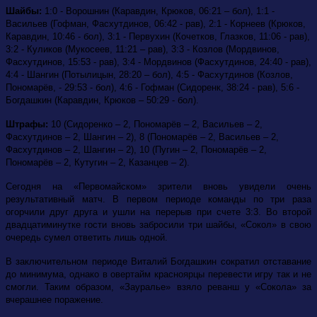
Шайбы:
1:0 - Ворошнин (Каравдин, Крюков, 06:21 – бол), 1:1 -
Васильев (Гофман, Фасхутдинов, 06:42 - рав), 2:1 - Корнеев (Крюков,
Каравдин, 10:46 - бол), 3:1 - Первухин (Кочетков, Глазков, 11:06 - рав),
3:2 - Куликов (Мукосеев, 11:21 – рав), 3:3 - Козлов (Мордвинов,
Фасхутдинов, 15:53 - рав), 3:4 - Мордвинов (Фасхутдинов, 24:40 - рав),
4:4 - Шангин (Потылицын, 28:20 – бол), 4:5 - Фасхутдинов (Козлов,
Пономарёв, - 29:53 - бол), 4:6 - Гофман (Сидоренк, 38:24 - рав), 5:6 -
Богдашкин (Каравдин, Крюков – 50:29 - бол).
Штрафы:
10 (Сидоренко – 2, Пономарёв – 2, Васильев – 2,
Фасхутдинов – 2, Шангин – 2), 8 (Пономарёв – 2, Васильев – 2,
Фасхутдинов – 2, Шангин – 2), 10 (Пугин – 2, Пономарёв – 2,
Пономарёв – 2, Кутугин – 2, Казанцев – 2).
Сегодня на «Первомайском» зрители вновь увидели очень
результативный матч. В первом периоде команды по три раза
огорчили друг друга и ушли на перерыв при счете 3:3. Во второй
двадцатиминутке гости вновь забросили три шайбы, «Сокол» в свою
очередь сумел ответить лишь одной.
В заключительном периоде Виталий Богдашкин сократил отставание
до минимума, однако в овертайм красноярцы перевести игру так и не
смогли. Таким образом, «Зауралье» взяло реванш у «Сокола» за
вчерашнее поражение.