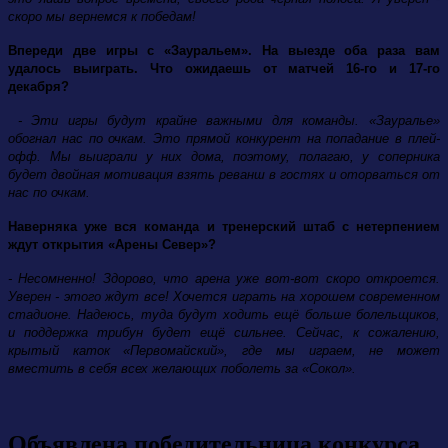
скоро мы вернемся к победам!
Впереди две игры с «Зауральем». На выезде оба раза вам
удалось выиграть. Что ожидаешь от матчей 16-го и 17-го
декабря?
- Эти игры будут крайне важными для команды. «Зауралье»
обогнал нас по очкам. Это прямой конкурент на попадание в плей-
офф. Мы выиграли у них дома, поэтому, полагаю, у соперника
будет двойная мотивация взять реванш в гостях и оторваться от
нас по очкам.
Наверняка уже вся команда и тренерский штаб с нетерпением
ждут открытия «Арены Север»?
- Несомненно! Здорово, что арена уже вот-вот скоро откроется.
Уверен - этого ждут все! Хочется играть на хорошем современном
стадионе. Надеюсь, туда будут ходить ещё больше болельщиков,
и поддержка трибун будет ещё сильнее. Сейчас, к сожалению,
крытый каток «Первомайский», где мы играем, не может
вместить в себя всех желающих поболеть за «Сокол».
Объявлена победительница конкурса