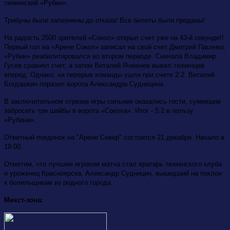
тюменский «Рубин».
Трибуны были заполнены до отказа! Все билеты были проданы!
На радость 2500 зрителей «Сокол» открыл счет уже на 43-й секунде!!
Первый гол на «Арене Сокол» записал на свой счет Дмитрий Пасенко.
«Рубин» реабилитировался во втором периоде. Сначала Владимир
Гусев сравнял счет, а затем Виталий Ячменев вывел тюменцев
вперед. Однако, на перерыв команды ушли при счете 2:2. Виталий
Богдашкин поразил ворота Александра Судницина.
В заключительном отрезке игры сильнее оказались гости, сумевшие
забросить три шайбы в ворота «Сокола». Итог - 5:2 в пользу
«Рубина».
Ответный поединок на "Арене Север" состоится 21 декабря. Начало в
19.00.
Отметим, что лучшим игроком матча стал вратарь тюменского клуба
и уроженец Красноярска, Александр Судницин, вышедший на поклон
к болельщикам из родного города.
Микст-зона: