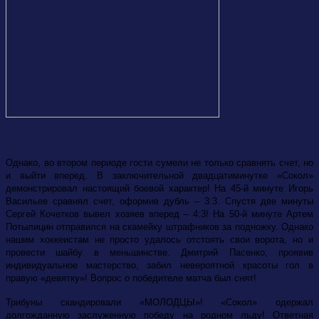
Однако, во втором периоде гости сумели не только сравнять счет, но
и выйти вперед. В заключительной двадцатиминутке «Сокол»
демонстрировал настоящий боевой характер! На 45-й минуте Игорь
Васильев сравнял счет, оформив дубль – 3:3. Спустя две минуты
Сергей Кочетков вывел хозяев вперед – 4:3! На 50-й минуте Артем
Потылицин отправился на скамейку штрафников за подножку. Однако
нашим хоккеистам не просто удалось отстоять свои ворота, но и
провести шайбу в меньшинстве. Дмитрий Пасенко, проявив
индивидуальное мастерство, забил невероятной красоты гол в
правую «девятку»! Вопрос о победителе матча был снят!
Трибуны скандировали «МОЛОДЦЫ»! «Сокол» одержал
долгожданную заслуженную победу на родном льду! Ответная