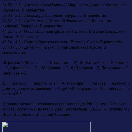
24:36 - 2:1 - Антон Ховрин (Василий Мордвинов, Андрей Максименко).
Зауралье. В равенстве.
32:03 - 2:2 - Александр Васильев. Зауралье. В равенстве.
34:32 - 2:3 - Артём Носов (Алексей Фасхутдинов, Константин
Куликов). Зауралье. В равенстве.
44:31 - 3:3 - Игорь Васильев (Дмитрий Пасенко, Виталий Богдашкин).
Сокол. В равенстве.
46:24 - 4:3 - Сергей Кочетков (Кирилл Елагин). Сокол. В равенстве.
50:48 - 5:3 - Дмитрий Пасенко (Игорь Васильев). Сокол. В
меньшинстве.
Штрафы:
4 (Козлов - 2, Богдашкин – 2), 8 (Максименко – 2, Глазков
– 2, Афанасьев – 2, - Майданюк – 2), 6 (Григорьев - 2, Потылицын – 2,
Васильев – 2).
16 декабря подопечные Александра Глазкова одержали
долгожданную домашнюю победу! ХК «Зауралье» был обыгран со
счетом 5:3!
Ударная оказалась концовка первого периода. На последней минуте в
ворота соперника влетели две безответные шайбы – отличились
Игорь Васильев и Вячеслав Каравдин.