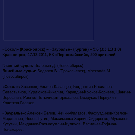
«Сокол» (Красноярск) – «Зауралье» (Курган) – 5:6 (3:3 1:3 1:0)
Красноярск, 17.12.2011, КК «Первомайский», 200 зрителей.
Главный судья:
Волошин Д. (Новосибирск)
Линейные судьи:
Бедарев В. (Прокопьевск), Москалёв М.
(Новосибирск)
«Сокол»:
Хозяшев,
Языков-Казанцев, Богдашкин-Васильев-
Севастьянов,
Курдюков-Чикалин, Каравдин-Крюков-Корнеев, Шангин-
Ворошнин, Раенко-Потылицын-Брюханов, Безруких-Первухин-
Кочетков-Глазков.
«Зауралье»:
Алексей Белов, Чечин-Филатов, Фасхутдинов-Козлов-
Мордвинов, Носов-Пугин, Максименко-Хорвин-Сидоренко, Мукосеев-
Кутугин, Майданюк-Рахматуллин-Кулиуов, Васильев-Гофман-
Понамарев.