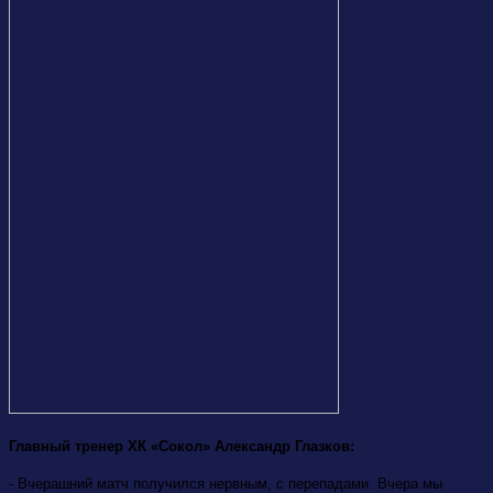
Главный тренер ХК «Сокол» Александр Глазков:
- Вчерашний матч получился нервным, с перепадами. Вчера мы