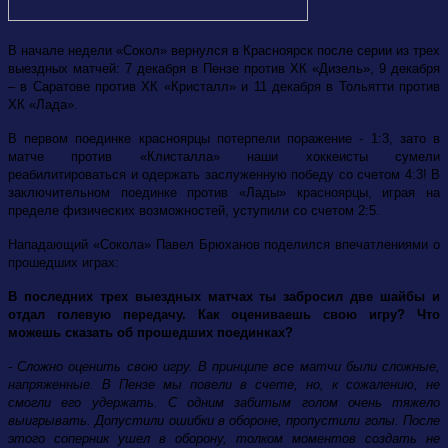
В начале недели «Сокол» вернулся в Красноярск после серии из трех
выездных матчей: 7 декабря в Пензе против ХК «Дизель», 9 декабря
– в Саратове против ХК «Кристалл» и 11 декабря в Тольятти против
ХК «Лада».
В первом поединке красноярцы потерпели поражение - 1:3, зато в
матче против «Клисталла» наши хоккеисты сумели
реабилитироваться и одержать заслуженную победу со счетом 4:3! В
заключительном поединке против «Лады» красноярцы, играя на
пределе физических возможностей, уступили со счетом 2:5.
Нападающий «Сокола» Павел Брюханов поделился впечатлениями о
прошедших играх:
В последних трех выездных матчах ты забросил две шайбы и
отдал голевую передачу. Как оцениваешь свою игру? Что
можешь сказать об прошедших поединках?
- Сложно оценить свою игру. В принципе все матчи были сложные,
напряженные. В Пензе мы повели в счете, но, к сожалению, не
смогли его удержать. С одним забитым голом очень тяжело
выигрывать. Допустили ошибки в обороне, пропустили голы. После
этого соперник ушел в оборону, толком моментов создать не