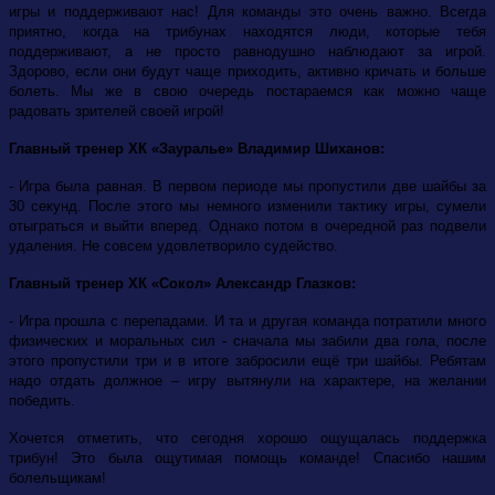
игры и поддерживают нас! Для команды это очень важно. Всегда
приятно, когда на трибунах находятся люди, которые тебя
поддерживают, а не просто равнодушно наблюдают за игрой.
Здорово, если они будут чаще приходить, активно кричать и больше
болеть. Мы же в свою очередь постараемся как можно чаще
радовать зрителей своей игрой!
Главный тренер ХК «Зауралье» Владимир Шиханов:
- Игра была равная. В первом периоде мы пропустили две шайбы за
30 секунд. После этого мы немного изменили тактику игры, сумели
отыграться и выйти вперед. Однако потом в очередной раз подвели
удаления. Не совсем удовлетворило судейство.
Главный тренер ХК «Сокол» Александр Глазков:
- Игра прошла с перепадами. И та и другая команда потратили много
физических и моральных сил - сначала мы забили два гола, после
этого пропустили три и в итоге забросили ещё три шайбы. Ребятам
надо отдать должное – игру вытянули на характере, на желании
победить.
Хочется отметить, что сегодня хорошо ощущалась поддержка
трибун! Это была ощутимая помощь команде! Спасибо нашим
болельщикам!