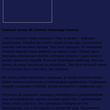
Главный тренер ХК «Сокол» Александр Глазков:
- Нас усталость тоже касается. Плюс ко всему – дефицит
защитников. Сегодня весь матч играли в три пары защитников,
включая совсем юных игроков. Это дало трещину. По окончанию
второго периода очень надеялся на равный счет. Однако, были
допущены фатальные ошибки, которые привели к серии голов в
начале третьего периода. Я все же благодарен ребятам, что они
бились до конца, несмотря на усталость. Это был честный хоккей.
То на что мы были способны, мы показали.
Мы также ждем новогоднего перерыва, во время которого можно
будет немного отдохнуть и плодотворно поработать. Поздравляю
команду соперника с победой. Будем готовится к ответной игре.
Хотелось бы выразить огромную благодарность руководителям
края за возможность играть на новой арене! Мы с нетерпением
ждали этого события. Это прекрасный подарок как для
болельщиков, так и для города и в целом для края. Приглашаем