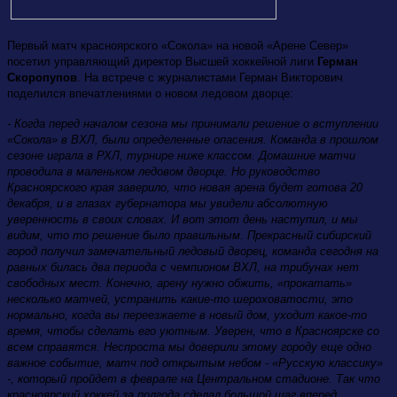
Первый матч красноярского «Сокола» на новой «Арене Север»
посетил управляющий директор Высшей хоккейной лиги
Герман
Скоропупов
. На встрече с журналистами Герман Викторович
поделился впечатлениями о новом ледовом дворце:
- Когда перед началом сезона мы принимали решение о вступлении
«Сокола» в ВХЛ, были определенные опасения. Команда в прошлом
сезоне играла в РХЛ, турнире ниже классом. Домашние матчи
проводила в маленьком ледовом дворце. Но руководство
Красноярского края заверило, что новая арена будет готова 20
декабря, и в глазах губернатора мы увидели абсолютную
уверенность в своих словах. И вот этот день наступил, и мы
видим, что то решение было правильным. Прекрасный сибирский
город получил замечательный ледовый дворец, команда сегодня на
равных билась два периода с чемпионом ВХЛ, на трибунах нет
свободных мест. Конечно, арену нужно обжить, «прокатать»
несколько матчей, устранить какие-то шероховатости, это
нормально, когда вы переезжаете в новый дом, уходит какое-то
время, чтобы сделать его уютным. Уверен, что в Красноярске со
всем справятся. Неспроста мы доверили этому городу еще одно
важное событие, матч под открытым небом - «Русскую классику»
-, который пройдет в феврале на Центральном стадионе. Так что
красноярский хоккей за полгода сделал большой шаг вперед.