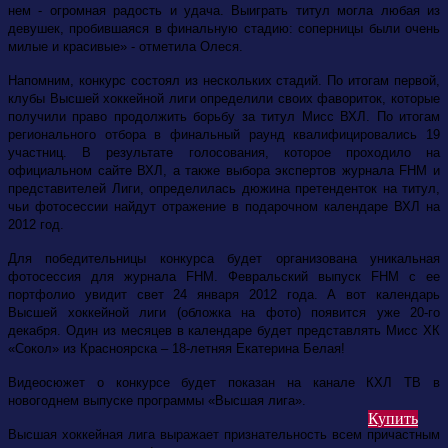
нем - огромная радость и удача. Выиграть титул могла любая из
девушек, пробившаяся в финальную стадию: соперницы были очень
милые и красивые» - отметила Олеся.
Напомним, конкурс состоял из нескольких стадий. По итогам первой,
клубы Высшей хоккейной лиги определили своих фавориток, которые
получили право продолжить борьбу за титул Мисс ВХЛ. По итогам
регионального отбора в финальный раунд квалифицировались 19
участниц. В результате голосования, которое проходило на
официальном сайте ВХЛ, а также выбора экспертов журнала FHM и
представителей Лиги, определилась дюжина претенденток на титул,
чьи фотосессии найдут отражение в подарочном календаре ВХЛ на
2012 год.
Для победительницы конкурса будет организована уникальная
фотосессия для журнала FHM. Февральский выпуск FHM c ее
портфолио увидит свет 24 января 2012 года. А вот календарь
Высшей хоккейной лиги (обложка на фото) появится уже 20-го
декабря. Один из месяцев в календаре будет представлять Мисс ХК
«Сокол» из Красноярска – 18-летняя Екатерина Белая!
Видеосюжет о конкурсе будет показан на канале КХЛ ТВ в
новогоднем выпуске программы «Высшая лига».
Купить
Высшая хоккейная лига выражает признательность всем причастным