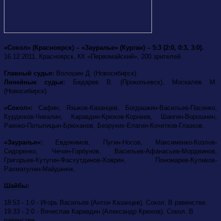
«Сокол» (Красноярск) – «Зауралье» (Курган) – 5:3 (2:0, 0:3, 3:0).
16.12.2011, Красноярск, КК «Первомайский», 200 зрителей.
Главный судья:
Волошин Д. (Новосибирск).
Линейные судьи:
Бедарев В. (Прокопьевск), Москалёв М.
(Новосибирск).
«Сокол»:
Сафин, Языков-Казанцев, Богдашкин-Васильев-Пасенко,
Курдюков-Чикалин, Каравдин-Крюков-Корнеев, Шангин-Ворошнин,
Раенко-Потылицын-Брюханов, Безруких-Елагин-Кочетков-Глазков.
«Зауралье»:
Евдокимов,
Пугин-Носов, Максименко-Козлов-
Сидоренко, Чечин-Горбунов, Васильев-Афанасьев-Мордвинов,
Григорьев-Кутугин-Фасхутдинов-Ховрин, Пономарев-Куликов-
Рахматулин-Майданюк.
Шайбы:
18:53 - 1:0 - Игорь Васильев (Антон Казанцев). Сокол. В равенстве.
19:33 - 2:0 - Вячеслав Каравдин (Александр Крюков). Сокол. В
равенстве.