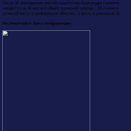
После 30 проведенных матчей подопечные Александра Глазкова
находятся на 16 месте в общей турнирной таблице с 39 очками в
активе (9 место в конференции «Восток», 5 место в дивизионе D).
Послематчевая пресс-конференция: