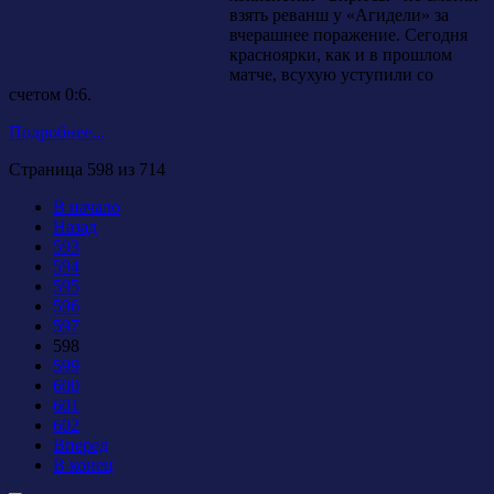
взять реванш у «Агидели» за
вчерашнее поражение. Сегодня
красноярки, как и в прошлом
матче, всухую уступили со
счетом 0:6.
Подробнее...
Страница 598 из 714
В начало
Назад
593
594
595
596
597
598
599
600
601
602
Вперед
В конец