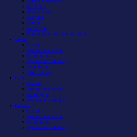
Администрация
История
Документы
Закупки
Арена
Контакты
Правила поведения на арене
Сокол
Состав
Тренерский штаб
Календарь
Турнирная таблица
Атрибутика
Фан-сектор
Рыси
Состав
Тренерский штаб
Календарь
Турнирная таблица
Бирюса
Состав
Тренерский штаб
Календарь
Турнирная таблица