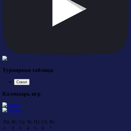
Турнирная таблица
Сокол
Календарь игр
Пн.
Вт.
Ср.
Чт.
Пт.
Сб.
Вс.
1
2
3
4
5
6
7