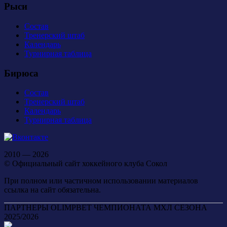
Рыси
Состав
Тренерский штаб
Календарь
Турнирная таблица
Бирюса
Состав
Тренерский штаб
Календарь
Турнирная таблица
2010 — 2026
© Официальный сайт хоккейного клуба Сокол
При полном или частичном использовании материалов
ссылка на сайт обязательна.
ПАРТНЕРЫ OLIMPBET ЧЕМПИОНАТА МХЛ СЕЗОНА
2025/2026