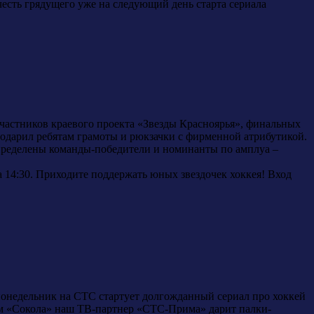
есть грядущего уже на следующий день старта сериала
участников краевого проекта «Звезды Красноярья», финальных
одарил ребятам грамоты и рюкзачки с фирменной атрибутикой.
определены команды-победители и номинанты по амплуа –
а 14:30. Приходите поддержать юных звездочек хоккея! Вход
 понедельник на СТС стартует долгожданный сериал про хоккей
ам «Сокола» наш ТВ-партнер «СТС-Прима» дарит палки-