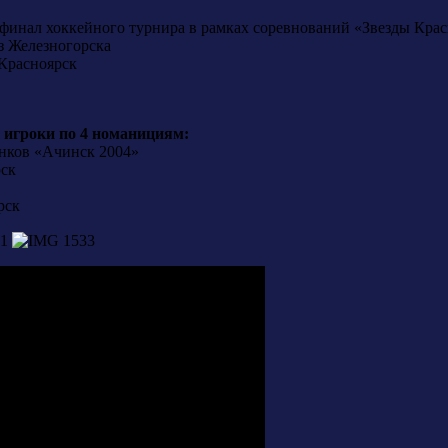
 финал хоккейного турнира в рамках соревнований «Звезды Крас
з Железногорска
.Красноярск
игроки по 4 номанициям:
нков «Ачинск 2004»
рск
рск