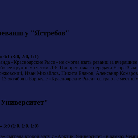
реванш у "Ястребов"
1 (3:0, 2:0, 1:1)
манда «Красноярские Рыси» не смогла взять реванш за вчерашне
олее крупным счетом -1:6. Гол престижа с передачи Егора Зык
ожковский, Иван Михайлов, Никита Елаков, Александр Комаров 
 13 октября в Барнауле «Красноярские Рыси» сыграют с местны
-Университет"
0 (1:0, 1:0, 1:0)
са» сыграла второй матч с «Арктик-Университет» в рамках Чемп