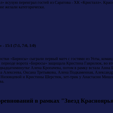
л» всухую переиграл гостей из Саратова - ХК «Кристалл». Кра
 не желали категорически.
15:1 (7:1, 7:0, 1:0)
еистки «Бирюсы» сыграли первый матч с гостями из Ухты, кома
м периоде ворота «Бирюсы» защищала Кристина Гаврилюк, во вт
двадцатиминутке Алена Кропачева, потом в рамку встала Анна 
на Алексеева, Оксана Третьякова, Алена Подкаменная, Александ
Низовцевой и Кристины Шерстюк, хет-трик у Анастасии Мишлан
ва.
ревнований в рамках "Звезд Красноярь