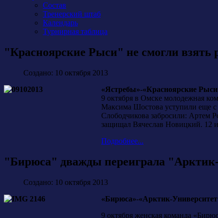
Состав
Тренерский штаб
Календарь
Турнирная таблица
"Красноярские Рыси" не смогли взять 
Создано: 10 октября 2013
«Ястребы»-«Красноярские Рыси» 6:
9 октября в Омске молодежная ко
Максима Шостова уступили еще с б
Слободчикова забросили: Артем Р
защищал Вячеслав Новицкий. 12 и
Подробнее...
"Бирюса" дважды переиграла "Арктик
Создано: 10 октября 2013
«Бирюса»-«Арктик-Университет» 3:
9 октября женская команда «Бирю