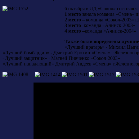
6 октября в ЛД «Сокол» состоялся
1 место
заняла команда «Смена» и
2 место
– команда «Сокол-2003» г
3 место
-команда «Ачинск-2003»
4 место
–команда «Ачинск-2004»
Также были определены лучшие 
«Лучший вратарь» - Михаил Цыга
«Лучший бомбардир» - Дмитрий Ерохин «Смена» г.Железного
«Лучший защитник» - Матвей Пивченко «Сокол-2003»
«Лучший нападающий» Дмитрий Авдеев «Смена» г.Железного