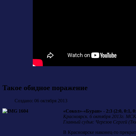
Такое обидное поражение
Создано: 06 октября 2013
«Сокол»-«Буран» - 2:3 (2:0, 0:1, 0
Красноярск. 6 октября 2013г. МСК
Главный судья: Черезов Сергей (Тю
В Красноярске наконец-то прекра