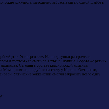
сноярские хоккеисты методично забрасывали по одной шайбе в
ндой «Артик-Университет». Наши девушки разгромили
ором и третьем - ее сменила Татьяна Щукина. Ворота «Арктик-
Башлыкова. Сегодня в составе красноярской команды
ра Мамацашвили, по дублю на счету у Карины Овчаренко,
овой. Ухтинские хоккеистки смогли забросить всего одну
я"