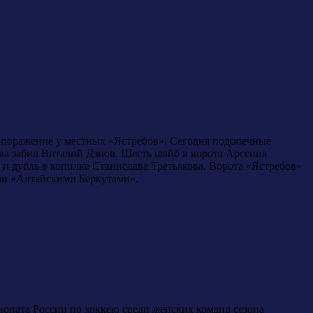
е поражение у местных «Ястребов». Сегодня подопечные
ова забил Виталий Дзиов. Шесть шайб в ворота Арсения
и дубль в копилке Станислава Третьякова. Ворота «Ястребов»
ми «Алтайскими Беркутами».
ионата России по хоккею среди женских команд сезона