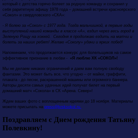
который с детства горячо болеет за родную команду и сохранил у
себя раритетную афишу 1978 года – домашней встречи красноярского
«Сокол» и свердловского «СКА»:
- Я болею за «Сокол» с 1977 года. Тогда мальчишкой, в первые годы
выступлений нашей команды в классе «А», ездил через весь город в
Зеленую Рощу на хоккей. Сегодня я продолжаю ездить на матчи и
болеть за наших ребят! Желаю «Соколу» удачи и ярких побед!
Напоминаем, что продолжается конкурс для болельщиков на самое
эффективное признание в любви -
«Я люблю ХК «СОКОЛ»!
Мы не делаем никаких ограничений и даем вам полную свободу
фантазии. Это может быть все, что угодно – от майки, граффити,
плаката - до песни, раскрашенной машины или огромного баннера.
Авторы десяти самых удачных идей получат билет на первый
домашний матч «Сокола» в СК «Арена. Север»!
Ждем ваших фото с воплощенным идеями до 18 ноября. Материалы
можете присылать на
press@krsksokol.ru
.
Поздравляем с Днем рождения Татьяну
Полевкину!