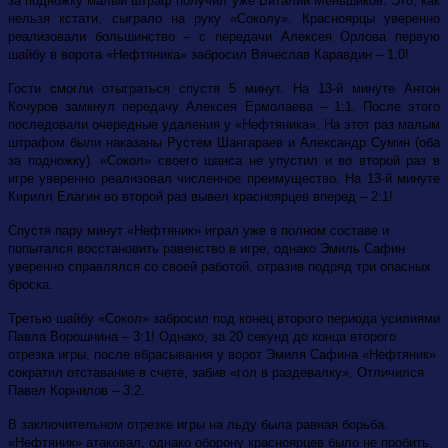
за подножку малый штраф получил уже Виталий Меньшиков. Это, как
нельзя кстати, сыграло на руку «Соколу». Красноярцы уверенно
реализовали большинство – с передачи Алексея Орлова первую
шайбу в ворота «Нефтяника» забросил Вячеслав Каравдин – 1:0!
Гости смогли отыграться спустя 5 минут. На 13-й минуте Антон
Кочуров замкнул передачу Алексея Ермолаева – 1:1. После этого
последовали очередные удаления у «Нефтяника». На этот раз малым
штрафом были наказаны Рустем Шангараев и Александр Сумин (оба
за подножку). «Сокол» своего шанса не упустил и во второй раз в
игре уверенно реализовал численное преимущество. На 13-й минуте
Кирилл Елагин во второй раз вывел красноярцев вперед – 2:1!
Спустя пару минут «Нефтяник» играл уже в полном составе и
попытался восстановить равенство в игре, однако Эмиль Сафин
уверенно справлялся со своей работой, отразив подряд три опасных
броска.
Третью шайбу «Сокол» забросил под конец второго периода усилиями
Павла Ворошнина – 3:1! Однако, за 20 секунд до конца второго
отрезка игры, после вбрасывания у ворот Эмиля Сафина «Нефтяник»
сократил отставание в счете, забив «гол в раздевалку». Отличился
Павел Корнилов – 3:2.
В заключительном отрезке игры на льду была равная борьба.
«Нефтяник» атаковал, однако оборону красноярцев было не пробить.