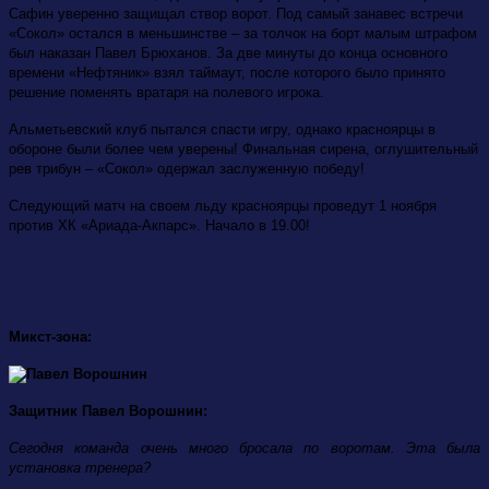
Сафин уверенно защищал створ ворот. Под самый занавес встречи
«Сокол» остался в меньшинстве – за толчок на борт малым штрафом
был наказан Павел Брюханов. За две минуты до конца основного
времени «Нефтяник» взял таймаут, после которого было принято
решение поменять вратаря на полевого игрока.
Альметьевский клуб пытался спасти игру, однако красноярцы в
обороне были более чем уверены! Финальная сирена, оглушительный
рев трибун – «Сокол» одержал заслуженную победу!
Следующий матч на своем льду красноярцы проведут 1 ноября
против ХК
«Ариада-Акпарc». Начало в 19.00!
Микст-зона:
Защитник Павел Ворошнин:
Сегодня команда очень много бросала по воротам. Эта была
установка тренера?