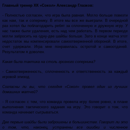
Главный тренер ХК «Сокол» Александр Глазков:
- Полностью согласен, что игра была равная. Могло больше повезти
как нам, так и сопернику. В итоге мы все же выиграли. В очередной
раз хотел бы поблагодарить ребят за сплоченную и дружную игру. У
нас также были удаления, есть над чем работать. В первом периоде
могли забросить на одну-две шайбы больше. Зато в конце матча этот
недостаток мы компенсировали самоотверженной обороной. В итоге,
счет удержали. Игра мне понравилась остротой и самоотдачей.
Результатом я доволен.
Какая была тактика на столь грозного соперника?
- Самоотверженность, сплоченность и ответственность за каждый
игровой эпизод.
Согласны ли вы, что сегодня «Сокол» провел один из лучших
домашних матчей?
-
Я согласен с тем, что команда провела игру более ровно, в плане
выполнения тактического задания на игру. Это говорит о том, что
команда начинает сыгрываться.
Две первые шайбы были заброшены в большинстве. Говорит ли это
о том, что, наконец, устранены все ошибки и численное