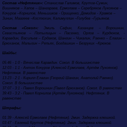
Состав «Нефтяник»:
Станислав Галимов, Крутов-Сумин,
Вишняков – Хапов – Шангараев, Ермолаев – Серебряков Лукоянов –
Кочуров –Корнилов, Меньшиков - Орищенко, Демидов - Храмов –
Зинин, Маагеев –Костюхин, Калимуллин –Голубев –Гурьянов.
Состав «Сокол»:
Эмиль Сафин, Казанцев – Ворошнин,
Севастьянов – Потылицын – Пасенко, Орлов – Курдюков, -
Каравдин, Васильев – Ердаков, Шангин – Чикалин, Раенко – Елагин –
Брюханов, Малыгин – Репьях, Богдашкин – Безруких –Крюков.
Шайбы:
05:46 - 1:0 - Вячеслав Каравдин. Сокол. В большинстве
12:03 - 1:1 - Антон Кочуров (Алексей Ермолаев, Артём Лукоянов).
Нефтяник. В равенстве
13:23 - 2:1 - Кирилл Елагин (Георгий Шангин, Анатолий Раенко).
Сокол. В большинстве
37:07 - 3:1 - Павел Ворошнин (Павел Брюханов). Сокол. В равенстве
39:43 - 3:2 - Павел Корнилов (Артём Лукоянов). Нефтяник. В
равенстве
Штрафы:
01:39 - Алексей Ермолаев (Нефтяник). 2мин. Задержка клюшкой.
03:47 - Евгений Крутов (Нефтяник). 2мин. Задержка клюшкой.