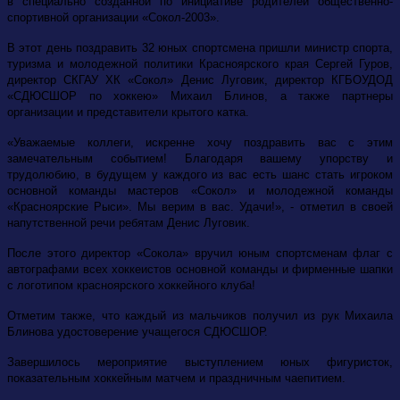
в специально созданной по инициативе родителей общественно-
спортивной организации «Сокол-2003».
В этот день поздравить 32 юных спортсмена пришли министр спорта,
туризма и молодежной политики Красноярского края Сергей Гуров,
директор
СКГАУ
ХК «Сокол» Денис Луговик, директор
КГБОУДОД
«СДЮСШОР по хоккею»
Михаил Блинов, а также партнеры
организации и представители крытого катка.
«Уважаемые коллеги, искренне хочу поздравить вас с этим
замечательным событием! Благодаря вашему упорству и
трудолюбию, в будущем у каждого из вас есть шанс стать игроком
основной команды мастеров «Сокол» и молодежной команды
«Красноярские Рыси». Мы верим в вас. Удачи!», - отметил в своей
напутственной речи ребятам Денис Луговик.
После этого директор «Сокола» вручил юным спортсменам флаг с
автографами всех хоккеистов основной команды и фирменные шапки
с логотипом красноярского хоккейного клуба!
Отметим также, что каждый из мальчиков получил из рук Михаила
Блинова удостоверение учащегося СДЮСШОР.
Завершилось мероприятие выступлением юных фигуристок,
показательным хоккейным матчем и праздничным чаепитием.