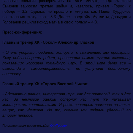
Главные события развернулись на 56-й минуте, когда Алексей
Смирнов забросил третью шайбу и, казалось, привел «Торос» к
победе – 3:2. Однако, не прошло и минуты, как Павел Курдюков
восстановил статус-кво – 3:3. Далее - овертайм, буллиты, Давыдов и
Голованов решили исход матча в свою пользу – 4:3.
Пресс-конференция:
Главный тренер ХК «Сокол» Александр Глазков:
- Очень упорный поединок, который, к сожалению, мы проиграли.
Хочу поблагодарить ребят, проявивших самые лучшие качества,
показавших хорошую командную игру. В этой игре было все –
самоотдача, самоотверженность, но уступили достойному
сопернику.
Главный тренер ХК «Торос» Василий Чижов:
- Абсолютно равная, интересная игра, как для зрителей, так и для
нас. За немногие ошибки соперник нас тут же наказывал
мастерскими контратаками. Я редко заостряю внимание на таких
вещах, как удаления. Но то, сколько мы набрали удалений во
втором периоде!
По материалам пресс-службы
ХК «Торос»