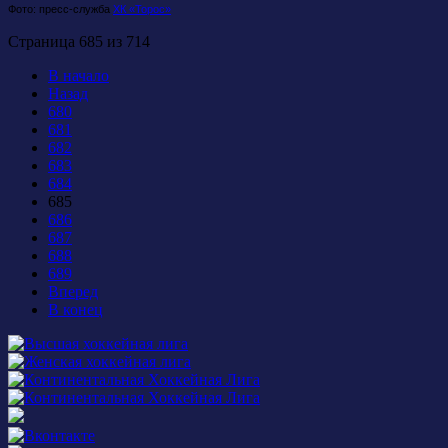
Фото: пресс-служба
ХК «Торос»
Страница 685 из 714
В начало
Назад
680
681
682
683
684
685
686
687
688
689
Вперед
В конец