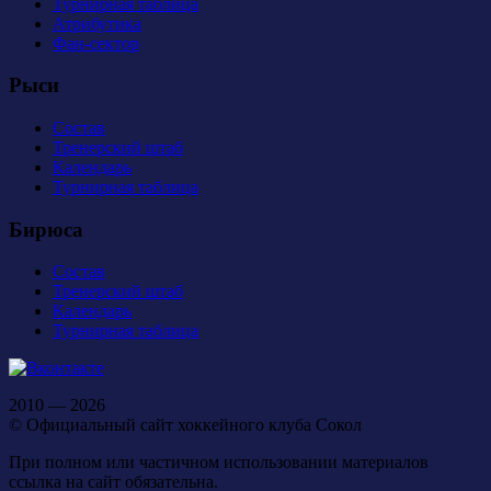
Турнирная таблица
Атрибутика
Фан-сектор
Рыси
Состав
Тренерский штаб
Календарь
Турнирная таблица
Бирюса
Состав
Тренерский штаб
Календарь
Турнирная таблица
2010 — 2026
© Официальный сайт хоккейного клуба Сокол
При полном или частичном использовании материалов
ссылка на сайт обязательна.