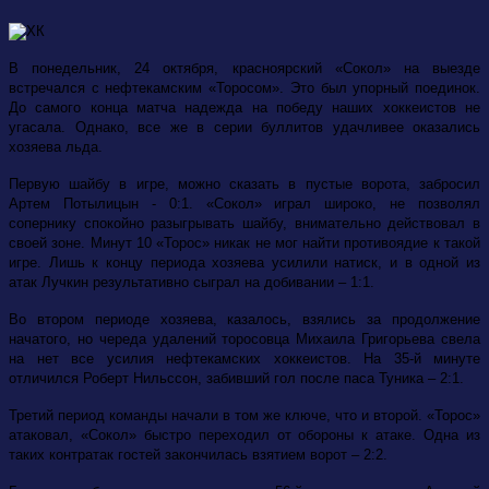
В понедельник, 24 октября, красноярский «Сокол» на выезде
встречался с нефтекамским «Торосом». Это был упорный поединок.
До самого конца матча надежда на победу наших хоккеистов не
угасала. Однако, все же в серии буллитов удачливее оказались
хозяева льда.
Первую шайбу в игре, можно сказать в пустые ворота, забросил
Артем Потылицын - 0:1. «Сокол» играл широко, не позволял
сопернику спокойно разыгрывать шайбу, внимательно действовал в
своей зоне. Минут 10 «Торос» никак не мог найти противоядие к такой
игре. Лишь к концу периода хозяева усилили натиск, и в одной из
атак Лучкин результативно сыграл на добивании – 1:1.
Во втором периоде хозяева, казалось, взялись за продолжение
начатого, но череда удалений торосовца Михаила Григорьева свела
на нет все усилия нефтекамских хоккеистов. На 35-й минуте
отличился Роберт Нильссон, забивший гол после паса Туника – 2:1.
Третий период команды начали в том же ключе, что и второй. «Торос»
атаковал, «Сокол» быстро переходил от обороны к атаке. Одна из
таких контратак гостей закончилась взятием ворот – 2:2.