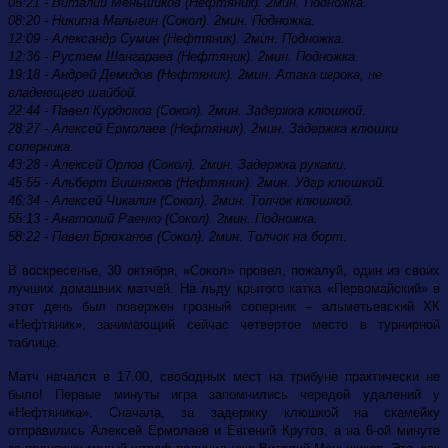
05:21 - Виталий Меньшиков (Нефтяник). 2мин. Подножка.
08:20 - Никита Малыгин (Сокол). 2мин. Подножка.
12:09 - Александр Сумин (Нефтяник). 2мин. Подножка.
12:36 - Рустем Шангараев (Нефтяник). 2мин. Подножка.
19:18 - Андрей Демидов (Нефтяник). 2мин. Атака игрока, не
владеющего шайбой.
22:44 - Павел Курдюков (Сокол). 2мин. Задержка клюшкой.
28:27 - Алексей Ермолаев (Нефтяник). 2мин. Задержка клюшки
соперника.
43:28 - Алексей Орлов (Сокол). 2мин. Задержка руками.
45:55 - Альберт Вишняков (Нефтяник). 2мин. Удар клюшкой.
46:34 - Алексей Чикалин (Сокол). 2мин. Толчок клюшкой.
55:13 - Анатолий Раенко (Сокол). 2мин. Подножка.
58:22 - Павел Брюханов (Сокол). 2мин. Толчок на борт.
В воскресенье, 30 октября, «Сокол» провел, пожалуй, один из своих
лучших домашних матчей. На льду крытого катка «Первомайский» в
этот день был повержен грозный соперник – альметьевский ХК
«Нефтяник», занимающий сейчас четвертое место в турнирной
таблице.
Матч начался в 17.00, свободных мест на трибуне практически не
было! Первые минуты игра запомнились чередой удалений у
«Нефтяника». Сначала, за задержку клюшкой на скамейку
отправились Алексей Ермолаев и Евгений Крутов, а на 6-ой минуте