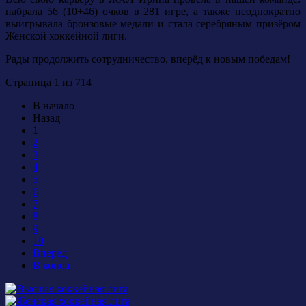
набрала 56 (10+46) очков в 281 игре, а также неоднократно
выигрывала бронзовые медали и стала серебряным призёром
Женской хоккейной лиги.
Рады продолжить сотрудничество, вперёд к новым победам!
Страница 1 из 714
В начало
Назад
1
2
3
4
5
6
7
8
9
10
Вперед
В конец