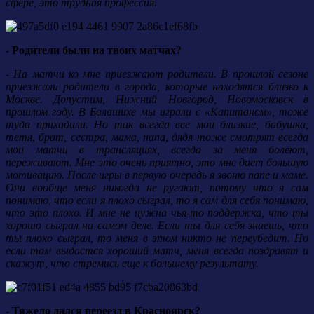
сфере, это трудная профессия.
- Родители были на твоих матчах?
- На матчи ко мне приезжают родители. В прошлой сезоне
приезжали родители в города, которые находятся близко к
Москве. Допустим, Нижний Новгород, Новомосковск в
прошлом году. В Балашихе мы играли с «Капитаном», тоже
туда приходили. Но так всегда все мои близкие, бабушка,
тетя, брат, сестра, мама, папа, дядя тоже смотрят всегда
мои матчи в трансляциях, всегда за меня болеют,
переживают. Мне это очень приятно, это мне дает большую
мотивацию. После игры в первую очередь я звоню папе и маме.
Они вообще меня никогда не ругают, потому что я сам
понимаю, что если я плохо сыграл, то я сам для себя понимаю,
что это плохо. И мне не нужна чья-то поддержка, что ты
хорошо сыграл на самом деле. Если ты для себя знаешь, что
ты плохо сыграл, то меня в этом никто не переубедит. Но
если там выдастся хороший матч, меня всегда поздравят и
скажут, что стремись еще к большему результату.
- Тяжело дался переезд в Красноярск?