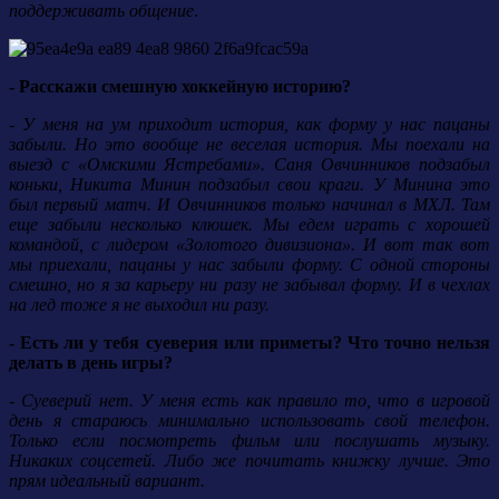
поддерживать общение
.
- Расскажи смешную хоккейную историю?
- У меня на ум приходит история, как форму у нас пацаны
забыли. Но это вообще не веселая история. Мы поехали на
выезд с «Омскими Ястребами». Саня Овчинников подзабыл
коньки, Никита Минин подзабыл свои краги. У Минина это
был первый матч. И Овчинников только начинал в МХЛ. Там
еще забыли несколько клюшек. Мы едем играть с хорошей
командой, с лидером «Золотого дивизиона». И вот так вот
мы приехали, пацаны у нас забыли форму. С одной стороны
смешно, но я за карьеру ни разу не забывал форму. И в чехлах
на лед тоже я не выходил ни разу.
- Есть ли у тебя суеверия или приметы? Что точно нельзя
делать в день игры?
- Суеверий нет. У меня есть как правило то, что в игровой
день я стараюсь минимально использовать свой телефон.
Только если посмотреть фильм или послушать музыку.
Никаких соцсетей. Либо же почитать книжку лучше. Это
прям идеальный вариант.