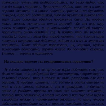
возможно, чуть-чуть подрасслабились, но было видно, что
все до конца старались. Чуть-чуть обидно, там голы к нам в
ворота залетели и в итоге соперник сравнял и по буллитам
выиграл, либо же овертаймом, либо по буллитам выиграл эту
игру. Такое довольно обидное поражение было. Но вообще
много можно вспомнить таких матчей, где мы всю игру
могли контролировать и на какой-нибудь последней минуте
пропустить очень обидный гол. Я помню, что мы играли с
«Ладьей» дома и у меня был такой момент, что в конце игры
совершил неправильное действие, забили гол и из-за этого мы
проиграли. Такие обидные поражения, их, конечно, нужно
исключать полностью, играть всегда до последней секунды.
Главное — верить в партнеров.
- На сколько тяжело ты воспринимаешь поражения?
- Я всегда стараюсь в вечер после игры подумать сам, что
было не так, и на следующий день посмотреть в трансляции с
холодной головой, что я сделал не так, разобрать для себя
ошибки. И просто принять, что где-то я сделал что-то не
так и из-за этого, возможно, мы и проиграли, но далеко с
этим не уходить, просто на этом же моменте забывать,
потому что, возможно, в этот же день у нас еще одна игра и
выходить нужно с правильными эмоциями на игру, чтобы
забывать прошедшие игры и просто выходить делать свою