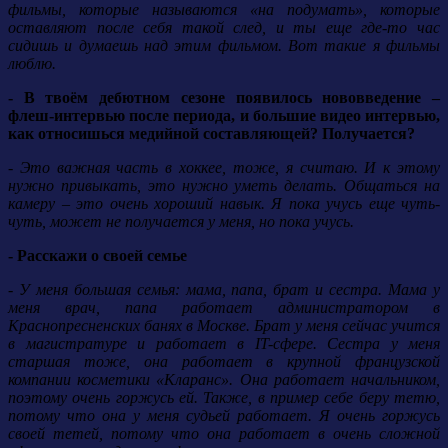
фильмы, которые называются «на подумать», которые
оставляют после себя такой след, и ты еще где-то час
сидишь и думаешь над этим фильмом. Вот такие я фильмы
люблю.
- В твоём дебютном сезоне появилось нововведение –
флеш-интервью после периода, и большие видео интервью,
как относишься медийной составляющей? Получается?
- Это важная часть в хоккее, тоже, я считаю. И к этому
нужно привыкать, это нужно уметь делать. Общаться на
камеру – это очень хороший навык. Я пока учусь еще чуть-
чуть, может не получается у меня, но пока учусь.
- Расскажи о своей семье
- У меня большая семья: мама, папа, брат и сестра. Мама у
меня врач, папа работает администратором в
Краснопресненских банях в Москве. Брат у меня сейчас учится
в магистратуре и работает в IT-сфере. Сестра у меня
старшая тоже, она работает в крупной французской
компании косметики «Кларанс». Она работает начальником,
поэтому очень горжусь ей. Также, в пример себе беру тетю,
потому что она у меня судьей работает. Я очень горжусь
своей тетей, потому что она работает в очень сложной