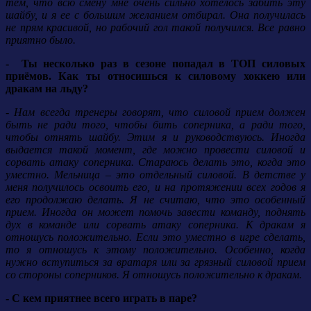
тем, что всю смену мне очень сильно хотелось забить эту
шайбу, и я ее с большим желанием отбирал. Она получилась
не прям красивой, но рабочий гол такой получился. Все равно
приятно было.
- Ты несколько раз в сезоне попадал в ТОП силовых
приёмов. Как ты относишься к силовому хоккею или
дракам на льду?
- Нам всегда тренеры говорят, что силовой прием должен
быть не ради того, чтобы бить соперника, а ради того,
чтобы отнять шайбу. Этим я и руководствуюсь. Иногда
выдается такой момент, где можно провести силовой и
сорвать атаку соперника. Стараюсь делать это, когда это
уместно. Мельница – это отдельный силовой. В детстве у
меня получилось освоить его, и на протяжении всех годов я
его продолжаю делать. Я не считаю, что это особенный
прием. Иногда он может помочь завести команду, поднять
дух в команде или сорвать атаку соперника. К дракам я
отношусь положительно. Если это уместно в игре сделать,
то я отношусь к этому положительно. Особенно, когда
нужно вступиться за вратаря или за грязный силовой прием
со стороны соперников. Я отношусь положительно к дракам.
- С кем приятнее всего играть в паре?