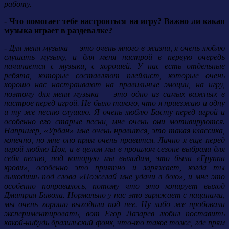
работу.
- Что помогает тебе настроиться на игру? Важно ли какая
музыка играет в раздевалке?
- Для меня музыка — это очень много в жизни, я очень люблю
слушать музыку, и для меня настрой в первую очередь
начинается с музыки, с хорошей. У нас есть отдельные
ребята, которые составляют плейлист, которые очень
хорошо нас настраивают на правильные эмоции, на игру,
поэтому для меня музыка — это одно из самых важных в
настрое перед игрой. Не было такого, что я приезжаю и одну
и ту же песню слушаю. Я очень люблю Басту перед игрой и
особенно его старые песни, мне очень они мотивируются.
Например, «Урбан» мне очень нравится, это такая классика,
конечно, но мне оно прям очень нравится. Лично я еще перед
игрой люблю Цоя, и в целом мы в прошлом сезоне выбрали для
себя песню, под которую мы выходим, это была «Группа
крови», особенно это приятно и заряжает, когда ты
выходишь под слова «Пожелай мне удачи в бою», и мне это
особенно понравилось, потому что это копирует выход
Дмитрия Бивола. Нормально у нас это заряжает с пацанами,
мы очень хорошо выходили под нее. Ну либо же пробовали
экспериментировать, вот Егор Лазарев любил поставить
какой-нибудь бразильский фонк, что-то такое тоже, где прям