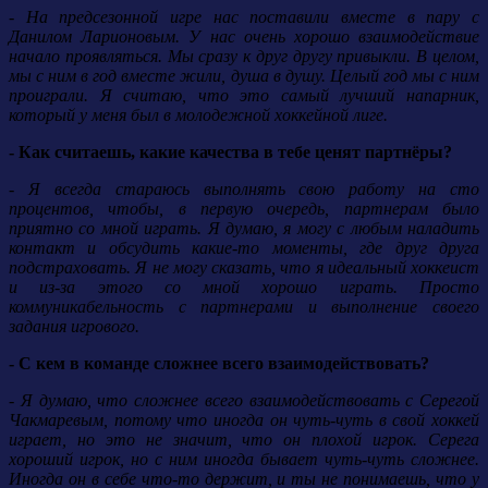
- На предсезонной игре нас поставили вместе в пару с
Данилом Ларионовым. У нас очень хорошо взаимодействие
начало проявляться. Мы сразу к друг другу привыкли. В целом,
мы с ним в год вместе жили, душа в душу. Целый год мы с ним
проиграли. Я считаю, что это самый лучший напарник,
который у меня был в молодежной хоккейной лиге.
- Как считаешь, какие качества в тебе ценят партнёры?
- Я всегда стараюсь выполнять свою работу на сто
процентов, чтобы, в первую очередь, партнерам было
приятно со мной играть. Я думаю, я могу с любым наладить
контакт и обсудить какие-то моменты, где друг друга
подстраховать. Я не могу сказать, что я идеальный хоккеист
и из-за этого со мной хорошо играть. Просто
коммуникабельность с партнерами и выполнение своего
задания игрового.
- С кем в команде сложнее всего взаимодействовать?
- Я думаю, что сложнее всего взаимодействовать с Серегой
Чакмаревым, потому что иногда он чуть-чуть в свой хоккей
играет, но это не значит, что он плохой игрок. Серега
хороший игрок, но с ним иногда бывает чуть-чуть сложнее.
Иногда он в себе что-то держит, и ты не понимаешь, что у