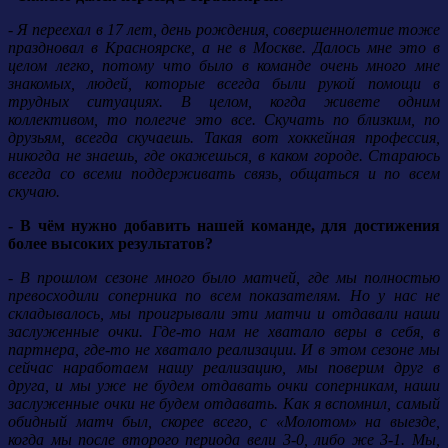
- Я переехал в 17 лет, день рождения, совершеннолетие тоже
праздновал в Красноярске, а не в Москве. Далось мне это в
целом легко, потому что было в команде очень много мне
знакомых, людей, которые всегда были рукой помощи в
трудных ситуациях. В целом, когда живете одним
коллективом, то полегче это все. Скучать по близким, по
друзьям, всегда скучаешь. Такая вот хоккейная профессия,
никогда не знаешь, где окажешься, в каком городе. Стараюсь
всегда со всеми поддерживать связь, общаться и по всем
скучаю.
- В чём нужно добавить нашей команде, для достижения
более высоких результатов?
- В прошлом сезоне много было матчей, где мы полностью
превосходили соперника по всем показателям. Но у нас не
складывалось, мы проигрывали эти матчи и отдавали наши
заслуженные очки. Где-то нам не хватало веры в себя, в
партнера, где-то не хватало реализации. И в этом сезоне мы
сейчас наработаем нашу реализацию, мы поверим друг в
друга, и мы уже не будем отдавать очки соперникам, наши
заслуженные очки не будем отдавать. Как я вспомнил, самый
обидный матч был, скорее всего, с «Молотом» на выезде,
когда мы после второго периода вели 3-0, либо же 3-1. Мы,