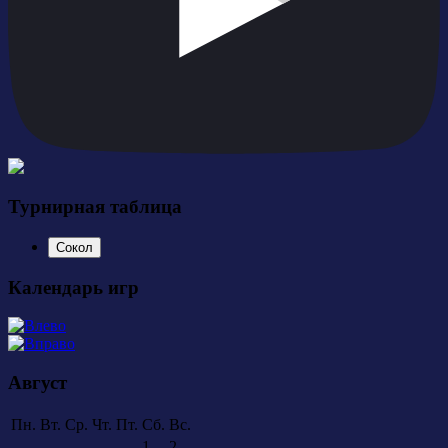
Турнирная таблица
Сокол
Календарь игр
Август
Пн.
Вт.
Ср.
Чт.
Пт.
Сб.
Вс.
1
2