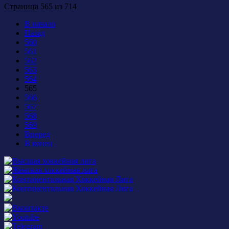
Страница 565 из 714
В начало
Назад
560
561
562
563
564
565
566
567
568
569
Вперед
В конец