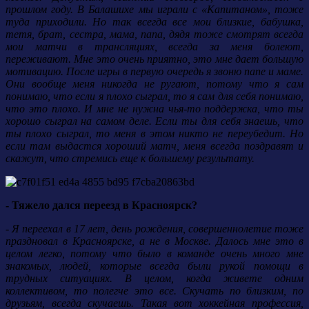
прошлом году. В Балашихе мы играли с «Капитаном», тоже
туда приходили. Но так всегда все мои близкие, бабушка,
тетя, брат, сестра, мама, папа, дядя тоже смотрят всегда
мои матчи в трансляциях, всегда за меня болеют,
переживают. Мне это очень приятно, это мне дает большую
мотивацию. После игры в первую очередь я звоню папе и маме.
Они вообще меня никогда не ругают, потому что я сам
понимаю, что если я плохо сыграл, то я сам для себя понимаю,
что это плохо. И мне не нужна чья-то поддержка, что ты
хорошо сыграл на самом деле. Если ты для себя знаешь, что
ты плохо сыграл, то меня в этом никто не переубедит. Но
если там выдастся хороший матч, меня всегда поздравят и
скажут, что стремись еще к большему результату.
- Тяжело дался переезд в Красноярск?
- Я переехал в 17 лет, день рождения, совершеннолетие тоже
праздновал в Красноярске, а не в Москве. Далось мне это в
целом легко, потому что было в команде очень много мне
знакомых, людей, которые всегда были рукой помощи в
трудных ситуациях. В целом, когда живете одним
коллективом, то полегче это все. Скучать по близким, по
друзьям, всегда скучаешь. Такая вот хоккейная профессия,