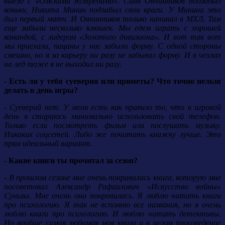
выезд с «Омскими Ястребами». Саня Овчинников подзабыл
коньки, Никита Минин подзабыл свои краги. У Минина это
был первый матч. И Овчинников только начинал в МХЛ. Там
еще забыли несколько клюшек. Мы едем играть с хорошей
командой, с лидером «Золотого дивизиона». И вот так вот
мы приехали, пацаны у нас забыли форму. С одной стороны
смешно, но я за карьеру ни разу не забывал форму. И в чехлах
на лед тоже я не выходил ни разу.
- Есть ли у тебя суеверия или приметы? Что точно нельзя
делать в день игры?
- Суеверий нет. У меня есть как правило то, что в игровой
день я стараюсь минимально использовать свой телефон.
Только если посмотреть фильм или послушать музыку.
Никаких соцсетей. Либо же почитать книжку лучше. Это
прям идеальный вариант.
- Какие книги ты прочитал за сезон?
- В прошлом сезоне мне очень понравилась книга, которую мне
посоветовал Александр Рафаилович «Искусство войны»
Суньзы. Мне очень она понравилась. Я люблю читать книги
про психологию. Я так не вспомню все названия, но я очень
люблю книги про психологию. И люблю читать детективы.
Но вообще самая любимая моя книга и в целом произведение