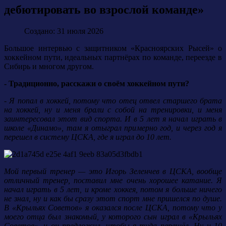
дебютировать во взрослой команде»
Создано: 31 июля 2026
Большое интервью с защитником «Красноярских Рысей» о
хоккейном пути, идеальных партнёрах по команде, переезде в
Сибирь и многом другом.
- Традиционно, расскажи о своём хоккейном пути?
- Я попал в хоккей, потому что отец отвел старшего брата
на хоккей, ну и меня брали с собой на тренировки, и меня
заинтересовал этот вид спорта. И в 5 лет я начал играть в
школе «Динамо», там я отыграл примерно год, и через год я
перешел в систему ЦСКА, где я играл до 10 лет.
Мой первый тренер — это Игорь Зеленчев в ЦСКА, вообще
отличный тренер, поставил мне очень хорошее катание. Я
начал играть в 5 лет, и кроме хоккея, потом я больше ничего
не знал, ну и как бы сразу этот спорт мне пришелся по душе.
В «Крыльях Советов» я оказался после ЦСКА, потому что у
моего отца был знакомый, у которого сын играл в «Крыльях
Советов», и он предложил, чтобы я туда перешёл. Ну и 10