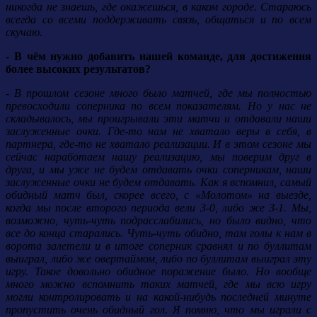
никогда не знаешь, где окажешься, в каком городе. Стараюсь
всегда со всеми поддерживать связь, общаться и по всем
скучаю.
- В чём нужно добавить нашей команде, для достижения
более высоких результатов?
- В прошлом сезоне много было матчей, где мы полностью
превосходили соперника по всем показателям. Но у нас не
складывалось, мы проигрывали эти матчи и отдавали наши
заслуженные очки. Где-то нам не хватало веры в себя, в
партнера, где-то не хватало реализации. И в этом сезоне мы
сейчас наработаем нашу реализацию, мы поверим друг в
друга, и мы уже не будем отдавать очки соперникам, наши
заслуженные очки не будем отдавать. Как я вспомнил, самый
обидный матч был, скорее всего, с «Молотом» на выезде,
когда мы после второго периода вели 3-0, либо же 3-1. Мы,
возможно, чуть-чуть подрасслабились, но было видно, что
все до конца старались. Чуть-чуть обидно, там голы к нам в
ворота залетели и в итоге соперник сравнял и по буллитам
выиграл, либо же овертаймом, либо по буллитам выиграл эту
игру. Такое довольно обидное поражение было. Но вообще
много можно вспомнить таких матчей, где мы всю игру
могли контролировать и на какой-нибудь последней минуте
пропустить очень обидный гол. Я помню, что мы играли с