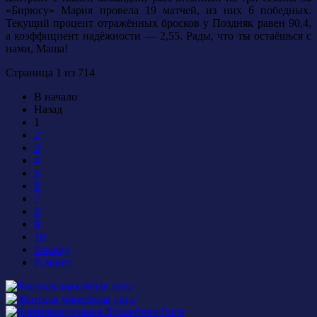
«Бирюсу» Мария провела 19 матчей, из них 6 победных.
Текущий процент отражённых бросков у Поздняк равен 90,4,
а коэффициент надёжности — 2,55. Рады, что ты остаёшься с
нами, Маша!
Страница 1 из 714
В начало
Назад
1
2
3
4
5
6
7
8
9
10
Вперед
В конец