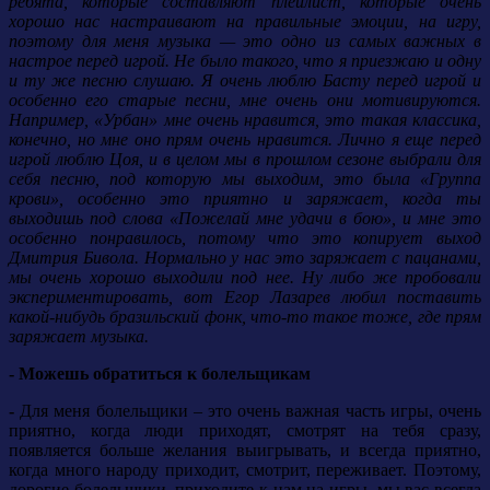
ребята, которые составляют плейлист, которые очень
хорошо нас настраивают на правильные эмоции, на игру,
поэтому для меня музыка — это одно из самых важных в
настрое перед игрой. Не было такого, что я приезжаю и одну
и ту же песню слушаю. Я очень люблю Басту перед игрой и
особенно его старые песни, мне очень они мотивируются.
Например, «Урбан» мне очень нравится, это такая классика,
конечно, но мне оно прям очень нравится. Лично я еще перед
игрой люблю Цоя, и в целом мы в прошлом сезоне выбрали для
себя песню, под которую мы выходим, это была «Группа
крови», особенно это приятно и заряжает, когда ты
выходишь под слова «Пожелай мне удачи в бою», и мне это
особенно понравилось, потому что это копирует выход
Дмитрия Бивола. Нормально у нас это заряжает с пацанами,
мы очень хорошо выходили под нее. Ну либо же пробовали
экспериментировать, вот Егор Лазарев любил поставить
какой-нибудь бразильский фонк, что-то такое тоже, где прям
заряжает музыка.
- Можешь обратиться к болельщикам
-
Для меня болельщики – это очень важная часть игры, очень
приятно, когда люди приходят, смотрят на тебя сразу,
появляется больше желания выигрывать, и всегда приятно,
когда много народу приходит, смотрит, переживает.
Поэтому,
дорогие болельщики, приходите к нам на игры, мы вас всегда