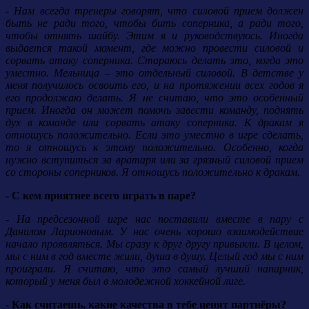
- Нам всегда тренеры говорят, что силовой прием должен
быть не ради того, чтобы бить соперника, а ради того,
чтобы отнять шайбу. Этим я и руководствуюсь. Иногда
выдается такой момент, где можно провести силовой и
сорвать атаку соперника. Стараюсь делать это, когда это
уместно. Мельница – это отдельный силовой. В детстве у
меня получилось освоить его, и на протяжении всех годов я
его продолжаю делать. Я не считаю, что это особенный
прием. Иногда он может помочь завести команду, поднять
дух в команде или сорвать атаку соперника. К дракам я
отношусь положительно. Если это уместно в игре сделать,
то я отношусь к этому положительно. Особенно, когда
нужно вступиться за вратаря или за грязный силовой прием
со стороны соперников. Я отношусь положительно к дракам.
- С кем приятнее всего играть в паре?
- На предсезонной игре нас поставили вместе в пару с
Данилом Ларионовым. У нас очень хорошо взаимодействие
начало проявляться. Мы сразу к друг другу привыкли. В целом,
мы с ним в год вместе жили, душа в душу. Целый год мы с ним
проиграли. Я считаю, что это самый лучший напарник,
который у меня был в молодежной хоккейной лиге.
- Как считаешь, какие качества в тебе ценят партнёры?