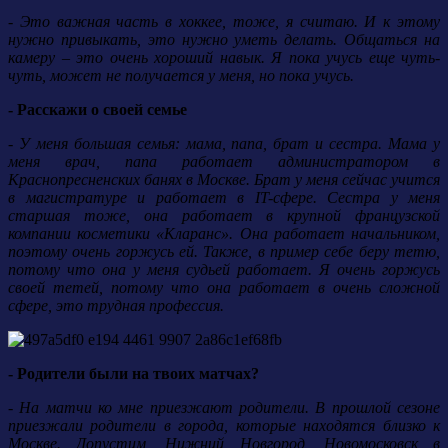
- Это важная часть в хоккее, тоже, я считаю. И к этому
нужно привыкать, это нужно уметь делать. Общаться на
камеру – это очень хороший навык. Я пока учусь еще чуть-
чуть, может не получается у меня, но пока учусь.
- Расскажи о своей семье
- У меня большая семья: мама, папа, брат и сестра. Мама у
меня врач, папа работает администратором в
Краснопресненских банях в Москве. Брат у меня сейчас учится
в магистратуре и работает в IT-сфере. Сестра у меня
старшая тоже, она работает в крупной французской
компании косметики «Кларанс». Она работает начальником,
поэтому очень горжусь ей. Также, в пример себе беру тетю,
потому что она у меня судьей работает. Я очень горжусь
своей тетей, потому что она работает в очень сложной
сфере, это трудная профессия.
- Родители были на твоих матчах?
- На матчи ко мне приезжают родители. В прошлой сезоне
приезжали родители в города, которые находятся близко к
Москве. Допустим, Нижний Новгород, Новомосковск в