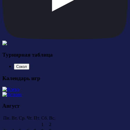
Турнирная таблица
Сокол
Календарь игр
Август
Пн.
Вт.
Ср.
Чт.
Пт.
Сб.
Вс.
1
2