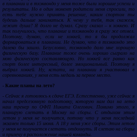
в плавании и в тхэквондо у меня тоже были хорошие успехи и
результаты. Но в один момент родители меня спросили, то
есть тебе нужно принять решение, каким спортом ты
будешь дальше заниматься. К чему у тебя, так скажем,
лежит душа? Я долго не думал. Сразу сказал – к хоккею. И
так получилось, что плавание и тхэквондо я сразу же отмел.
Поэтому, думаю, если не хоккей, то я бы продолжал
формироваться в плавании. Не думаю, что в тхэквондо это
далеко бы зашло. Безусловно, тхэквондо дало мне хорошую
физическую базу. Плавание тоже очень хорошо сыграло на
мою физическую составляющую. Но хоккей все равно как
спорт более интересный, более эмоциональный. Поэтому я
выбрал хоккей. Ну, кстати, на плавании я участвовал в
соревнованиях, у меня есть медаль за первое место.
- Какие планы на лето?
- Сейчас я готовлюсь к сдаче ЕГЭ. Естественно, уже сейчас я
начал предсезонную подготовку, которую нам дал на лето
наш тренер по ОФП Никита Олегович. Помимо этого, я
планирую слетать в Москву на сборы. С отдыхом этим
летом у меня не получится, потому что у меня последний
экзамен только 15 июня. А 18 у меня уже сборы. Этим летом
у меня не получается слетать отдохнуть. Я слетаю на сборы
и прилечу в расположение нашей команды.