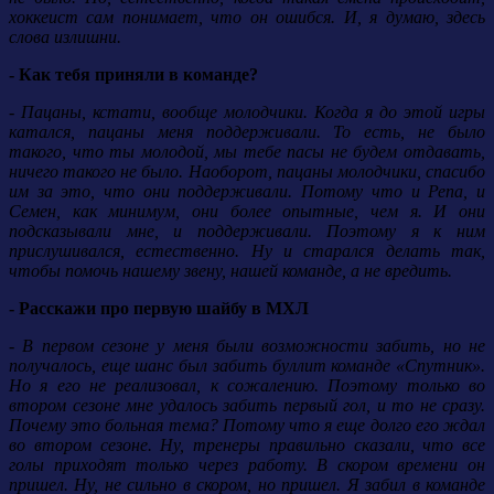
хоккеист сам понимает, что он ошибся. И, я думаю, здесь
слова излишни.
- Как тебя приняли в команде?
- Пацаны, кстати, вообще молодчики. Когда я до этой игры
катался, пацаны меня поддерживали. То есть, не было
такого, что ты молодой, мы тебе пасы не будем отдавать,
ничего такого не было. Наоборот, пацаны молодчики, спасибо
им за это, что они поддерживали. Потому что и Репа, и
Семен, как минимум, они более опытные, чем я. И они
подсказывали мне, и поддерживали. Поэтому я к ним
прислушивался, естественно. Ну и старался делать так,
чтобы помочь нашему звену, нашей команде, а не вредить.
- Расскажи про первую шайбу в МХЛ
- В первом сезоне у меня были возможности забить, но не
получалось, еще шанс был забить буллит команде «Спутник».
Но я его не реализовал, к сожалению. Поэтому только во
втором сезоне мне удалось забить первый гол, и то не сразу.
Почему это больная тема? Потому что я еще долго его ждал
во втором сезоне. Ну, тренеры правильно сказали, что все
голы приходят только через работу. В скором времени он
пришел. Ну, не сильно в скором, но пришел. Я забил в команде