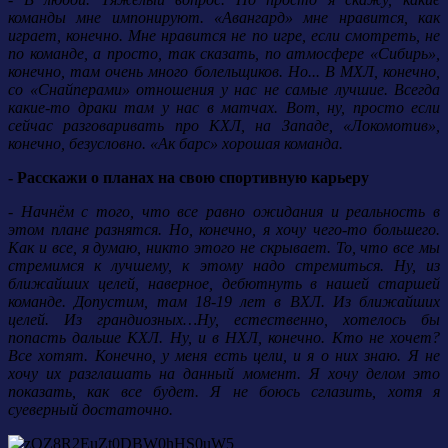
команды мне импонируют. «Авангард» мне нравится, как
играет, конечно. Мне нравится не по игре, если смотреть, не
по команде, а просто, так сказать, по атмосфере «Сибирь»,
конечно, там очень много болельщиков. Но... В МХЛ, конечно,
со «Снайперами» отношения у нас не самые лучшие. Всегда
какие-то драки там у нас в матчах. Вот, ну, просто если
сейчас разговаривать про КХЛ, на Западе, «Локомотив»,
конечно, безусловно. «Ак барс» хорошая команда.
- Расскажи о планах на свою спортивную карьеру
- Начнём с того, что все равно ожидания и реальность в
этом плане разнятся. Но, конечно, я хочу чего-то большего.
Как и все, я думаю, никто этого не скрывает. То, что все мы
стремимся к лучшему, к этому надо стремиться. Ну, из
ближайших целей, наверное, дебютнуть в нашей старшей
команде. Допустим, там 18-19 лет в ВХЛ. Из ближайших
целей. Из грандиозных…Ну, естественно, хотелось бы
попасть дальше КХЛ. Ну, и в НХЛ, конечно. Кто не хочет?
Все хотят. Конечно, у меня есть цели, и я о них знаю. Я не
хочу их разглашать на данный момент. Я хочу делом это
показать, как все будет. Я не боюсь сглазить, хотя я
суеверный достаточно.