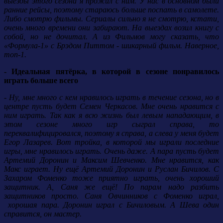
выезды этого сезона я прожил с ним. У нас в основном были
ранние рейсы, поэтому стараюсь больше поспать в самолете.
Либо смотрю фильмы. Сериалы сильно я не смотрю, кстати,
очень много времени они забирают. На выездах возил книгу с
собой, но не дочитал. А из Фильмов могу сказать, что
«Формула-1» с Брэдом Питтом - шикарный фильм. Наверное,
топ-1.
- Идеальная пятёрка, в которой в сезоне понравилось
играть больше всего
- Ну, мне много с кем нравилось играть в течение сезона, но в
центре пусть будет Семен Черкасов. Мне очень нравится с
ним играть. Так как я всю жизнь был левым нападающим, в
этом сезоне много игр сыграл справа, то
переквалифицировался, поэтому я справа, а слева у меня будет
Егор Лазарев. Вот тройка, в которой мы играли последние
игры, мне нравилось играть. Очень даже. А пара пусть будет
Артемий Доронин и Максим Шевченко. Мне нравится, как
Макс играет. Ну ещё Артемий Доронин и Руслан Бичилов. С
Захаром Фоменко тоже приятно играть, очень хороший
защитник. А, Саня же ещё! По парам надо разбить
защитников просто. Саня Овчинников с Фоменко играл,
хорошая пара. Доронин играл с Бичиловым. А Шева один
справится, он мастер.