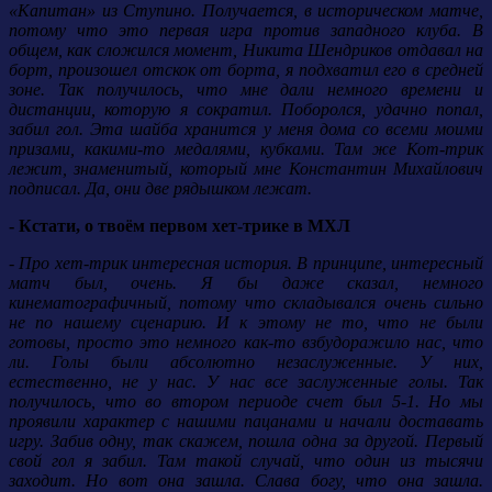
«Капитан» из Ступино. Получается, в историческом матче,
потому что это первая игра против западного клуба. В
общем, как сложился момент, Никита Шендриков отдавал на
борт, произошел отскок от борта, я подхватил его в средней
зоне. Так получилось, что мне дали немного времени и
дистанции, которую я сократил. Поборолся, удачно попал,
забил гол. Эта шайба хранится у меня дома со всеми моими
призами, какими-то медалями, кубками. Там же Кот-трик
лежит, знаменитый, который мне Константин Михайлович
подписал. Да, они две рядышком лежат.
- Кстати, о твоём первом хет-трике в МХЛ
- Про хет-трик интересная история. В принципе, интересный
матч был, очень. Я бы даже сказал, немного
кинематографичный, потому что складывался очень сильно
не по нашему сценарию. И к этому не то, что не были
готовы, просто это немного как-то взбудоражило нас, что
ли. Голы были абсолютно незаслуженные. У них,
естественно, не у нас. У нас все заслуженные голы. Так
получилось, что во втором периоде счет был 5-1. Но мы
проявили характер с нашими пацанами и начали доставать
игру. Забив одну, так скажем, пошла одна за другой. Первый
свой гол я забил. Там такой случай, что один из тысячи
заходит. Но вот она зашла. Слава богу, что она зашла.