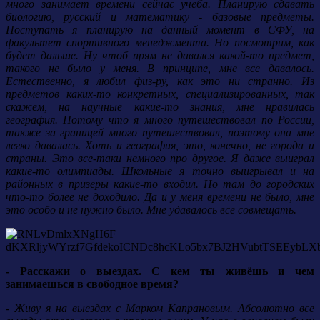
много занимает времени сейчас учеба. Планирую сдавать
биологию, русский и математику - базовые предметы.
Поступать я планирую на данный момент в СФУ, на
факультет спортивного менеджмента. Но посмотрим, как
будет дальше. Ну чтоб прям не давался какой-то предмет,
такого не было у меня. В принципе, мне все давалось.
Естественно, я любил физ-ру, как это ни странно. Из
предметов каких-то конкретных, специализированных, так
скажем, на научные какие-то знания, мне нравилась
география. Потому что я много путешествовал по России,
также за границей много путешествовал, поэтому она мне
легко давалась. Хоть и география, это, конечно, не города и
страны. Это все-таки немного про другое. Я даже выиграл
какие-то олимпиады. Школьные я точно выигрывал и на
районных в призеры какие-то входил. Но там до городских
что-то более не доходило. Да и у меня времени не было, мне
это особо и не нужно было. Мне удавалось все совмещать.
- Расскажи о выездах. С кем ты живёшь и чем
занимаешься в свободное время?
- Живу я на выездах с Марком Капрановым. Абсолютно все