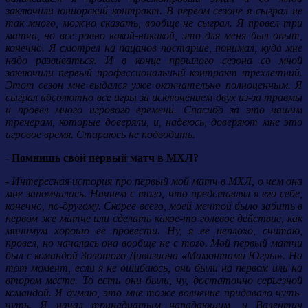
заключили юниорский контракт. В первом сезоне я сыграл не
так много, можно сказать, вообще не сыграл. Я провел три
матча, но все равно какой-никакой, это для меня был опыт,
конечно. Я смотрел на пацанов постарше, понимал, куда мне
надо развиваться. И в конце прошлого сезона со мной
заключили первый профессиональный контракт трехлетний.
Этот сезон мне выдался уже окончательно полноценным. Я
сыграл абсолютно все игры за исключением двух из-за травмы
и провел много игрового времени. Спасибо за это нашим
тренерам, которые доверяли, и, надеюсь, доверяют мне это
игровое время. Стараюсь не подводить.
- Помнишь свой первый матч в МХЛ?
- Интересная история про первый мой матч в МХЛ, о чем она
мне запомнилась. Начнем с того, что представлял я его себе,
конечно, по-другому. Скорее всего, моей мечтой было забить в
первом же матче или сделать какое-то голевое действие, как
минимум хорошо ее провести. Ну, я ее неплохо, считаю,
провел, но началась она вообще не с того. Мой первый матчи
был с командой Золотого Дивизиона «Мамонтами Югры». На
тот момент, если я не ошибаюсь, они были на первом или на
втором месте. То есть они были, ну, достаточно серьезной
командой. Я думаю, это мне тоже волнение придавало чуть-
чуть. Я начал тринадцатым нападающим, и Валентин