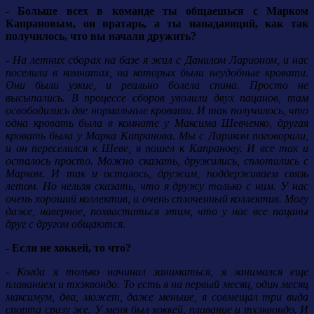
- Больше всех в команде ты общаешься с Марком
Капрановым, он вратарь, а ты нападающий, как так
получилось, что вы начали дружить?
- На летних сборах на базе я жил с Данилом Ларионом, и нас
поселили в комнатах, на которых были неудобные кровати.
Они были узкие, и реально болела спина. Просто не
высыпались. В процессе сборов уволили двух пацанов, там
освободились две нормальные кровати. И так получилось, что
одна кровать была в комнате у Максима Шевченко, другая
кровать была у Марка Капранова. Мы с Лариком поговорили,
и он переселился к Шеве, я пошел к Капранову. И все так и
осталось просто. Можно сказать, дружились, сплотились с
Марком. И так и осталось, дружим, поддерживаем связь
летом. Но нельзя сказать, что я дружу только с ним. У нас
очень хороший коллектив, и очень сплоченный коллектив. Могу
даже, наверное, похвастаться этим, что у нас все пацаны
друг с другом общаются.
- Если не хоккей, то что?
- Когда я только начинал заниматься, я занимался еще
плаванием и тхэквондо. То есть я на первый месяц, один месяц
максимум, два, может, даже меньше, я совмещал три вида
спорта сразу же. У меня был хоккей, плавание и тхэквондо. И