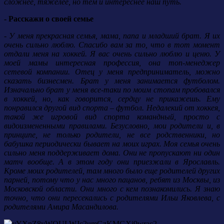
сложнее, тяжелее, но тем и интереснее наш путь.
- Расскажи о своей семье
- У меня прекрасная семья, мама, папа и младший брат. Я их
очень сильно люблю. Спасибо вам за то, что в тот момент
отдали меня на хоккей. Я вас очень сильно люблю и ценю. У
моей мамы интересная профессия, она топ-менеджер
сетевой компании. Отец у меня предприниматель, можно
сказать бизнесмен. Брат у меня занимается футболом.
Изначально брат у меня все-таки по моим стопам пробовался
в хоккей, но, как говорится, сердцу не прикажешь. Ему
понравился другой вид спорта – футбол. Недалекий от хоккея,
такой же игровой вид спорта командный, просто с
видоизмененными правилами. Безусловно, мои родители и, в
принципе, не только родители, не все родственники, но
бабушка периодически бывает на моих играх. Моя семья очень
сильно меня поддерживает дома. Они не пропускают ни один
матч вообще. А в этом году они приезжали в Ярославль.
Кроме моих родителей, там много было еще родителей других
парней, потому что у нас много пацанов, ребят из Москвы, из
Московской области. Они много с кем познакомились. Я знаю
точно, что они пересекались с родителями Ильи Яковлева, с
родителями Амира Масандилова.