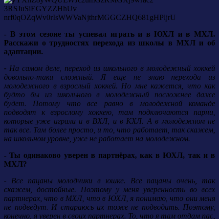
- В этом сезоне ты успевал играть и в ЮХЛ и в МХЛ.
Расскажи о трудностях перехода из школы в МХЛ и об
адаптации.
-
На самом деле, переход из школьного в молодежный хоккей
довольно-таки сложный. Я
еще не знаю перехода из
молодежного в взрослый хоккей. Но мне кажется, что как
будто бы из школьного в молодежный посложнее даже
будет.
Потому что все равно в молодежной команде
подводят к взрослому хоккею, там подключаются парни,
которые уже играли и в ВХЛ, и в КХЛ. А в молодежном не
так все. Там более просто, и то, что работает, так скажем,
на школьном уровне, уже не работает на молодежном.
- Ты одинаково уверен в партнёрах, как в ЮХЛ, так и в
МХЛ?
-
Все пацаны молодчики в юшке. Все пацаны очень, так
скажем, достойные. Поэтому у меня уверенность во всех
партнерах, что в МХЛ, что в ЮХЛ, я понимаю, что они меня
не подведут.
И стараюсь их тоже не подводить. Поэтому,
конечно, я уверен в своих партнерах. То, что я там отдам пас,