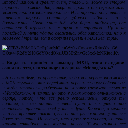
Второй шайбой я сравнял счет, стало 5-5. Тоже во втором
периоде. Смены две, наверное, прошло от первого гола,
может, три и я забил второй гол. Ну а третий, получается, в
третьем периоде сопернику удалось забить, но в
большинстве. Счет стал 6-5. Мы берем тайм-аут, нас
остается 6 игроков, мы с пустыми воротами. Ну и на
последней минуте удачно сложились обстоятельства, что я
забил свой третий гол и оформил первый в МХЛ хет-трик.
- Когда ты пришёл в команду МХЛ, твои ожидания
совпали с тем, что ты видел в сериале «Молодёжка»?
- На самом деле, на предсезонке, когда моё первое знакомство
с МХЛ случилось, вот перед моим первым сезоном дебютным,
и когда включали в раздевалке на колонке какую-то песню из
«Молодежки», я помню, ну это у меня как-то откликалось в
сердце, потому что все равно вспоминаешь, откуда ты
начинал, с чего начинался твой путь, и все равно это
оставляет приятный след у нас в душе. Конечно, в сериале
это все красивее показано, все не так реалистично, у нас все
более жизненно. Не скажу, что прям все совпало, конечно,
что-то совпадает, но, конечно, не все. У нас намного все