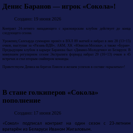
Денис Баранов — игрок «Сокола»!
Создано: 19 июня 2026
Контракт 24-летнего нападающего с красноярским клубом действует до конца
следующего сезона.
Уроженец Салехарда суммарно провёл в ВХЛ 89 матчей и набрал в них 28 (13+15)
очков, выступая за «Рязань-ВДВ», АКМ, ХК «Юнисон-Москва», а также «Буран».
Предыдущим клубом в карьере Баранова был «Динамо-Молодечно» из Беларуси. В
минувшем регулярном сезоне Экстралиги форвард набрал 29 (16+13) очков в 45
встречах и стал вторым снайпером команды.
Приветствуем Дениса на берегах Енисея и желаем успехов в составе «крылатых»!
В стане голкиперов «Сокола»
пополнение
Создано: 17 июня 2026
«Сокол» подписал контракт на один сезон с 23-летним
вратарём из Беларуси Иваном Жигаловым.