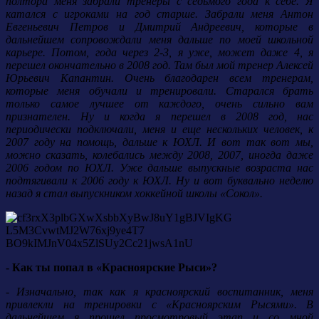
полтора меня забрали тренеры с седьмого года к себе. Я
катался с игроками на год старше. Забрали меня Антон
Евгеньевич Петров и Дмитрий Андреевич, которые в
дальнейшем сопровождали меня дальше по моей школьной
карьере. Потом, года через 2-3, я уже, может даже 4, я
перешел окончательно в 2008 год. Там был мой тренер Алексей
Юрьевич Капантин. Очень благодарен всем тренерам,
которые меня обучали и тренировали. Старался брать
только самое лучшее от каждого, очень сильно вам
признателен. Ну и когда я перешел в 2008 год, нас
периодически подключали, меня и еще нескольких человек, к
2007 году на помощь, дальше к ЮХЛ. И вот так вот мы,
можно сказать, колебались между 2008, 2007, иногда даже
2006 годом по ЮХЛ. Уже дальше выпускные возраста нас
подтягивали к 2006 году к ЮХЛ. Ну и вот буквально неделю
назад я стал выпускником хоккейной школы «Сокол».
- Как ты попал в «Красноярские Рыси»?
- Изначально, так как я красноярский воспитанник, меня
привлекли на тренировки с «Красноярским Рысями». В
дальнейшем я прошел просмотровый этап и со мной