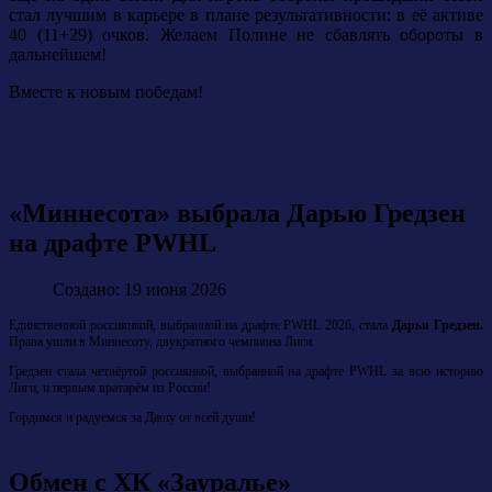
стал лучшим в карьере в плане результативности: в её активе
40 (11+29) очков. Желаем Полине не сбавлять обороты в
дальнейшем!
Вместе к новым победам!
«Миннесота» выбрала Дарью Гредзен
на драфте PWHL
Создано: 19 июня 2026
Единственной россиянкой, выбранной на драфте PWHL 2026, стала
Дарья Гредзен.
Права ушли в Миннесоту, двукратного чемпиона Лиги.
Гредзен стала четвёртой россиянкой, выбранной на драфте PWHL за всю историю
Лиги, и первым вратарём из России!
Гордимся и радуемся за Дашу от всей души!
Обмен с ХК «Зауралье»