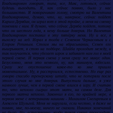
Владимирович говорит, типа, все, Макс, готовься, сейчас
будешь выходить. Я, как сейчас помню, было у нас
большинство. Я поворачиваю голову, смотрю на Валентина
Владимировича, думаю, что, ну, наверное, сейчас пойдет
Кирилл Дерябин, он играл вот в этой тройке, а меня на сменку
поменяли с ним. Я думаю, что сейчас Деряба пойдет, потому
что он шестого года, к нему больше доверия. Но Валентин
Владимирович поставил в эту пятёрку меня. Ну и все, я
выхожу на лед. Играл я тогда с Семеном Черкасовым и с
Егором Репиным. Стоим мы на вбрасывании, Семен его
выигрывает, я стою на подборе. Шайба проходит между, и
так получается, что убегает игрок и забивает нам гол в моей
первой смене. И первая смена у меня сразу же минус один.
Безусловно, меня это немного, ну, как минимум, взбесило.
Сразу же опустошение какое-то ко мне пришло
моментальное. Ну, я расстроился, естественно. Но еще раз
говорю спасибо тренерскому штабу, что не потеряли после
этого случая ко мне доверия. Выпустили дальше, я уже
намного лучше, чем в первой смене влился в игру. И считаю
то, что неплохо сыграл этот матч, на самом деле. Для
первого матча неплохо. Закончил я его, по крайней мере, в
первом звене с ветеранами нашими - Михаилом Снегиревым и
Алексеем Шульгой. Меня не наругали, если честно, я даже не
помню, мне, по-моему, ничего не сказали. Никаких замечаний
не было. Но, естественно, когда такая смена происходит,