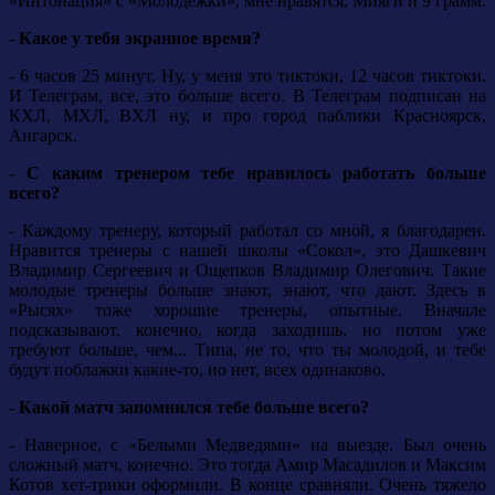
«Интонация» с «Молодежки», мне нравятся, Мияги и 9 грамм.
- Какое у тебя экранное время?
- 6 часов 25 минут. Ну, у меня это тиктоки, 12 часов тиктоки.
И Телеграм, все, это больше всего. В Телеграм подписан на
КХЛ, МХЛ, ВХЛ ну, и про город паблики Красноярск,
Ангарск.
- С каким тренером тебе нравилось работать больше
всего?
- Каждому тренеру, который работал со мной, я благодарен.
Нравится тренеры с нашей школы «Сокол», это Дашкевич
Владимир Сергеевич и Ощепков Владимир Олегович. Такие
молодые тренеры больше знают, знают, что дают. Здесь в
«Рысях» тоже хорошие тренеры, опытные. Вначале
подсказывают, конечно, когда заходишь, но потом уже
требуют больше, чем... Типа, не то, что ты молодой, и тебе
будут поблажки какие-то, но нет, всех одинаково.
- Какой матч запомнился тебе больше всего?
- Наверное, с «Белыми Медведями» на выезде. Был очень
сложный матч, конечно. Это тогда Амир Масадилов и Максим
Котов хет-трики оформили. В конце сравняли. Очень тяжело