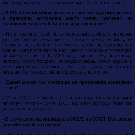
было играть, прям, очень сложный матч был в этом сезоне.
- В МХЛ с этого сезона флеш-интервью между периодами и
в принципе, достаточно много медиа, особенно, по
сравнению со школой. Быстро адаптировался?
- Ну, я, конечно, такой неразговорчивый парень, и интервью
для меня не так легко дается. В школе такого не было, не
снимали, ну, конечно, мы ездили, когда на турниры там
всякие, могут записывать нас, давали какие-то комментарии
по матчу, но редко. В МХЛ когда зашел… Ну, потихоньку
пытаюсь что-то говорить, но когда играешь, звучит сирена, и
меня быстренько забирают, я еще стою, дышу, только потом
начинаю. Ну, сложно, да, переключиться на это все.
- Какой хоккей ты смотришь на протяжении хоккейного
сезона?
- Матчи КХЛ. По школе за пацанами смотрю там, как играют,
наш клуб смотрю «Сокол» ВХЛ. Ну, и все. Ну, МХЛ тоже, как
другие команды играют.
- В этом сезоне ты играешь и в МХЛ, и в ЮХЛ. На сколько
для тебя это было сложно?
- Ну, морально я справляюсь, но физически вот эти все