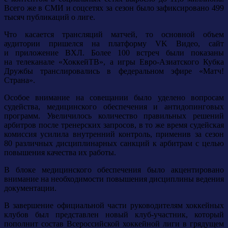
Всего же в СМИ и соцсетях за сезон было зафиксировано 499
тысяч публикаций о лиге.
Что касается трансляций матчей, то основной объем
аудитории пришелся на платформу VK Видео, сайт
и приложение ВХЛ. Более 100 встреч были показаны
на телеканале «ХоккейТВ», а игры Евро-Азиатского Кубка
Дружбы транслировались в федеральном эфире «Матч!
Страна».
Особое внимание на совещании было уделено вопросам
судейства, медицинского обеспечения и антидопинговых
программ. Увеличилось количество правильных решений
арбитров после тренерских запросов, в то же время судейская
комиссия усилила внутренний контроль, применив за сезон
80 различных дисциплинарных санкций к арбитрам с целью
повышения качества их работы.
В блоке медицинского обеспечения было акцентировано
внимание на необходимости повышения дисциплины ведения
документации.
В завершение официальной части руководителям хоккейных
клубов был представлен новый клуб-участник, который
пополнит состав Всероссийской хоккейной лиги в грядущем