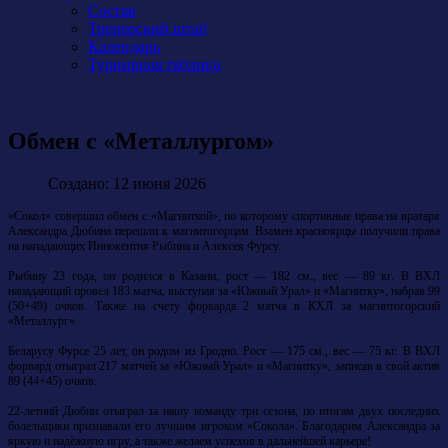
Состав
Тренерский штаб
Календарь
Турнирная таблица
Обмен с «Металлургом»
Создано: 12 июня 2026
«Сокол» совершил обмен с «Магниткой», по которому спортивные права на вратаря
Александра Дюбина перешли к магнитогорцам. Взамен красноярцы получили права
на нападающих Иннокентия Рыбина и Алексея Фурсу.
Рыбину 23 года, он родился в Казани, рост — 182 см., вес — 89 кг. В ВХЛ
нападающий провел 183 матча, выступая за «Южный Урал» и «Магнитку», набрав 99
(50+49) очков. Также на счету форварда 2 матча в КХЛ за магнитогорский
«Металлург».
Беларусу Фурсе 25 лет, он родом из Гродно. Рост — 175 см., вес — 75 кг. В ВХЛ
форвард отыграл 217 матчей за «Южный Урал» и «Магнитку», записав в свой актив
89 (44+45) очков.
22-летний Дюбин отыграл за нашу команду три сезона, по итогам двух последних
болельщики признавали его лучшим игроком «Сокола». Благодарим Александра за
яркую и надёжную игру, а также желаем успехов в дальнейшей карьере!