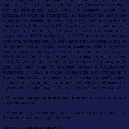
перелеты. Вот это сложно, конечно, все. Где-то поспать бы, а
тебе на тренировку надо идти. Ну, когда-то давали там
поспать, не идти на тренировку, на раскатку. Но все равно
сложно было. Самый сложный сезон. Тут, конечно, побыстрее
парни в МХЛ. Но у нас в ЮХЛ тоже такие не тупые пацаны.
Все думают, все знают, что делают. Ну, и по различию в
хоккее тут в МХЛ побыстрее, а ЮХЛ чуть-чуть, прям вот
чуть-чуть помедленнее. Но все равно, типа, пытаешься играть
на уровне МХЛ, чтобы помочь команде. Мы с Артемом
Телепнёвым, по-моему, в «Авто» поехали после выезда с
ЮХЛ. Мы были очень сонные. Мы прям, не знаю, хотели
спать сильно, но мы пошли на тренировку, а на следующий
день уже игра была. И по-моему, летали в Владивосток,
Хабаровск с ЮХЛ, а после Хабаровска нас отправили в
Ханты-Мансийск, по-моему. Был тяжёлый перелёт, смена
часовых поясов, вообще не понимаешь, где находишься. Там
еще коробка такая большая. Очень сложно было бегать на ней.
- В каком городе понравилось больше всего, а в каком
хотел бы жить?
- Владивосток понравился, а в Казани хотел бы жить. Во
Владивостоке просто красиво гулять.
- За что ты любишь хоккей?