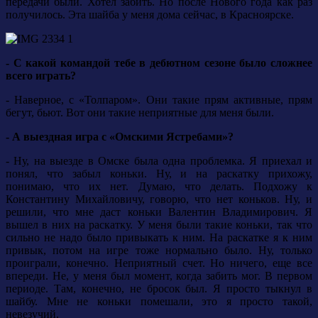
передачи были. Хотел забить. Но после Нового года как раз
получилось. Эта шайба у меня дома сейчас, в Красноярске.
- С какой командой тебе в дебютном сезоне было сложнее
всего играть?
- Наверное, с «Толпаром». Они такие прям активные, прям
бегут, бьют. Вот они такие неприятные для меня были.
- А выездная игра с «Омскими Ястребами»?
- Ну, на выезде в Омске была одна проблемка. Я приехал и
понял, что забыл коньки. Ну, и на раскатку прихожу,
понимаю, что их нет. Думаю, что делать. Подхожу к
Константину Михайловичу, говорю, что нет коньков. Ну, и
решили, что мне даст коньки Валентин Владимирович. Я
вышел в них на раскатку. У меня были такие коньки, так что
сильно не надо было привыкать к ним. На раскатке я к ним
привык, потом на игре тоже нормально было. Ну, только
проиграли, конечно. Неприятный счет. Но ничего, еще все
впереди. Не, у меня был момент, когда забить мог. В первом
периоде. Там, конечно, не бросок был. Я просто тыкнул в
шайбу. Мне не коньки помешали, это я просто такой,
невезучий.