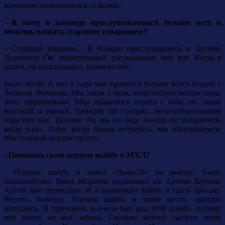
временем познакомился со всеми.
- К кому в команде прислушиваешься больше всех и
можешь назвать старшим товарищем?
- Старший товарищ... Я больше прислушиваюсь к Артёму
Доронину. Он общительный, рассказывает мне все. Когда я
зашел, он подсказывал, помогал мне.
Было легче. А вот в паре мне нравится больше всего играть с
Захаром Фоменко. Мы такая с ним, энергосберегающая пара.
Зато эффективная. Мне нравилось играть с ним, он такой
высокий и умный. Тренеры так говорят, энергосберегающая
пара про нас. Потому что мы на льду иногда не ускоряемся,
когда надо. Либо, когда ближе встречать, мы откатываемся.
Мы головой играем просто.
- Помнишь свою первую шайбу в МХЛ?
- Первую шайбу я забил «Локо-76» на выезде. Было
большинство. Иван Морозов поднимает на Артема Кутова.
Артем мне переводит. И я принимаю шайбу и сразу бросаю.
Честно, повезло. Попала шайба в такое место, вратаря
коснулась. В принципе, я очень был рад этой шайбе, потому
что давно не мог забить. Сколько матчей сыграл, одни