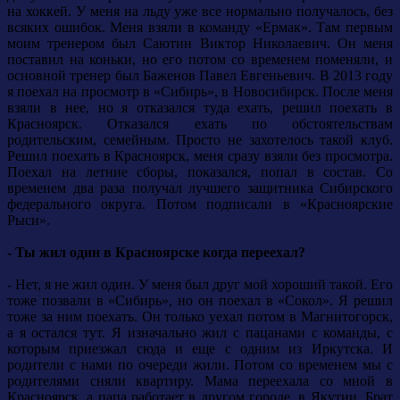
на хоккей. У меня на льду уже все нормально получалось, без
всяких ошибок. Меня взяли в команду «Ермак». Там первым
моим тренером был Саютин Виктор Николаевич. Он меня
поставил на коньки, но его потом со временем поменяли, и
основной тренер был Баженов Павел Евгеньевич. В 2013 году
я поехал на просмотр в «Сибирь», в Новосибирск. После меня
взяли в нее, но я отказался туда ехать, решил поехать в
Красноярск. Отказался ехать по обстоятельствам
родительским, семейным. Просто не захотелось такой клуб.
Решил поехать в Красноярск, меня сразу взяли без просмотра.
Поехал на летние сборы, показался, попал в состав. Со
временем два раза получал лучшего защитника Сибирского
федерального округа. Потом подписали в «Красноярские
Рыси».
- Ты жил один в Красноярске когда переехал?
- Нет, я не жил один. У меня был друг мой хороший такой. Его
тоже позвали в «Сибирь», но он поехал в «Сокол». Я решил
тоже за ним поехать. Он только уехал потом в Магнитогорск,
а я остался тут. Я изначально жил с пацанами с команды, с
которым приезжал сюда и еще с одним из Иркутска. И
родители с нами по очереди жили. Потом со временем мы с
родителями сняли квартиру. Мама переехала со мной в
Красноярск, а папа работает в другом городе, в Якутии. Брат