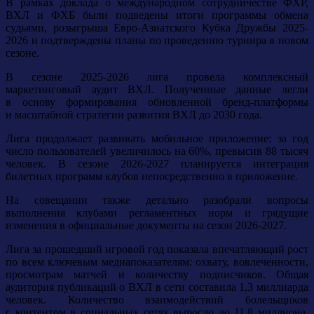
В рамках доклада о международном сотрудничестве ФХР,
ВХЛ и ФХБ были подведены итоги программы обмена
судьями, розыгрыша Евро-Азиатского Кубка Дружбы 2025-
2026 и подтверждены планы по проведению турнира в новом
сезоне.
В сезоне 2025-2026 лига провела комплексный
маркетинговый аудит ВХЛ. Полученные данные легли
в основу формирования обновленной бренд-платформы
и масштабной стратегии развития ВХЛ до 2030 года.
Лига продолжает развивать мобильное приложение: за год
число пользователей увеличилось на 60%, превысив 88 тысяч
человек. В сезоне 2026-2027 планируется интеграция
билетных программ клубов непосредственно в приложение.
На совещании также детально разобрали вопросы
выполнения клубами регламентных норм и грядущие
изменения в официальные документы на сезон 2026-2027.
Лига за прошедший игровой год показала впечатляющий рост
по всем ключевым медиапоказателям: охвату, вовлеченности,
просмотрам матчей и количеству подписчиков. Общая
аудитория публикаций о ВХЛ в сети составила 1,3 миллиарда
человек. Количество взаимодействий болельщиков
с контентом в социальных сетях выросло до 11,8 миллиона.