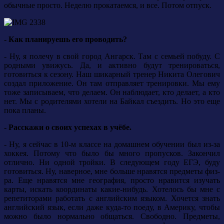
обычные просто. Неделю прокатаемся, и все. Потом отпуск.
- Как планируешь его проводить?
- Ну, я полечу в свой город Ангарск. Там с семьей побуду. С
родными увижусь. Да, и активно будут тренироваться,
готовиться к сезону. Наш шикарный тренер Никита Олегович
создал приложение. Он там отправляет тренировки. Мы ему
тоже записываем, что делаем. Он наблюдает, кто делает, а кто
нет. Мы с родителями хотели на Байкал съездить. Но это еще
пока планы.
- Расскажи о своих успехах в учёбе.
- Ну, я сейчас в 10-м классе на домашнем обучении был из-за
хоккея. Потому что было бы много пропусков. Закончил
отлично. Ни одной тройки. В следующем году ЕГЭ, буду
готовиться. Ну, наверное, мне больше нравятся предметы физ-
ра. Еще нравятся мне география, просто нравится изучать
карты, искать координаты какие-нибудь. Хотелось бы мне с
репетиторами работать с английским языком. Хочется знать
английский язык, если даже куда-то поеду, в Америку, чтобы
можно было нормально общаться. Свободно. Предметы,