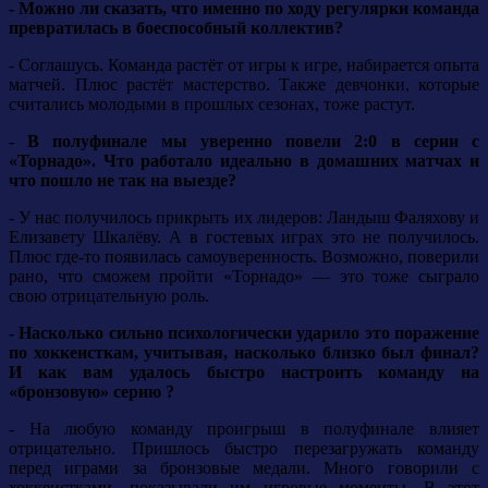
- Можно ли сказать, что именно по ходу регулярки команда
превратилась в боеспособный коллектив?
- Соглашусь. Команда растёт от игры к игре, набирается опыта
матчей. Плюс растёт мастерство. Также девчонки, которые
считались молодыми в прошлых сезонах, тоже растут.
- В полуфинале мы уверенно повели 2:0 в серии с
«Торнадо». Что работало идеально в домашних матчах и
что пошло не так на выезде?
- У нас получилось прикрыть их лидеров: Ландыш Фаляхову и
Елизавету Шкалёву. А в гостевых играх это не получилось.
Плюс где-то появилась самоуверенность. Возможно, поверили
рано, что сможем пройти «Торнадо» — это тоже сыграло
свою отрицательную роль.
- Насколько сильно психологически ударило это поражение
по хоккеисткам, учитывая, насколько близко был финал?
И как вам удалось быстро настроить команду на
«бронзовую» серию ?
- На любую команду проигрыш в полуфинале влияет
отрицательно. Пришлось быстро перезагружать команду
перед играми за бронзовые медали. Много говорили с
хоккеистками, показывали им игровые моменты. В этот