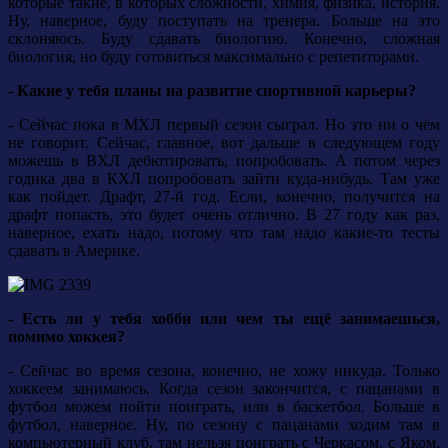
которые такие, в которых сложности, химия, физика, история.
Ну, наверное, буду поступать на тренера. Больше на это
склоняюсь. Буду сдавать биологию. Конечно, сложная
биология, но буду готовиться максимально с репетиторами.
- Какие у тебя планы на развитие спортивной карьеры?
- Сейчас пока в МХЛ первый сезон сыграл. Но это ни о чём
не говорит. Сейчас, главное, вот дальше в следующем году
можешь в ВХЛ дебютировать, попробовать. А потом через
годика два в КХЛ попробовать зайти куда-нибудь. Там уже
как пойдет. Драфт, 27-й год. Если, конечно, получится на
драфт попасть, это будет очень отлично. В 27 году как раз,
наверное, ехать надо, потому что там надо какие-то тесты
сдавать в Америке.
- Есть ли у тебя хобби или чем ты ещё занимаешься,
помимо хоккея?
- Сейчас во время сезона, конечно, не хожу никуда. Только
хоккеем занимаюсь. Когда сезон закончится, с пацанами в
футбол можем пойти поиграть, или в баскетбол. Больше в
футбол, наверное. Ну, по сезону с пацанами ходим там в
компьютерный клуб, там нельзя поиграть с Черкасом, с Яком,