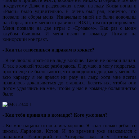
- Когда я пришел в МХЛ, вообще нет никак. В сериале там все
по-другому. Даже в раздевалках, везде, на льду. Когда попал в
«Рыси» было удивительно. Я очень был рад, конечно, что
позвали на сборы меня. Изначально мной не были довольны
на сборы, потом меня отправили в ЮХЛ, там потренировался.
Меня позвали на две игры с «Ермаком». Как раз с моим
клубом бывшим. И меня взяли в команду. Писали на
юниорский контракт.
- Как ты относишься к дракам в хоккее?
- Я не люблю драться на льду вообще. Такой не боевой пацан.
Я так в хоккей только разбираюсь. Я думаю, я могу подраться,
просто еще не было такого, что доводилось до драк у меня. За
всю карьеру я не дрался ни разу на льду, хотя мне всегда
нравилось докапываться до старших. Бесить их, чтобы они
потом удалялись на мне, чтобы у нас в команде большинство
было.
- Как тебя приняли в команде? Кого уже знал?
- Ко мне пацаны относились хорошо. Я знал только ребят со
школы. Ларионов, Котов. И по времени уже знакомился с
пацанами. Есинецкий из Ангарска, как и я. Потом со