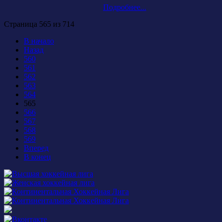
Подробнее...
Страница 565 из 714
В начало
Назад
560
561
562
563
564
565
566
567
568
569
Вперед
В конец