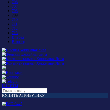
706
707
708
709
710
711
712
713
Вперед
В конец
БИЛЕТЫ
КУПИТЬ АТРИБУТИКУ