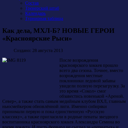
Состав
Тренерский штаб
Календарь
Турнирная таблица
Как дела, МХЛ-Б? НОВЫЕ ГЕРОИ
«Красноярские Рыси»
Создано: 28 августа 2013
После возрождения
красноярского хоккея прошло
всего два сезона. Точнее, вместо
возрождения местные
поклонники ледовой забавы
увидели полную перезагрузку. За
это время «Сокол» смог
обзавестись новенькой «Ареной.
Север», а также стать самым медийным клубом ВХЛ, главным
ньюсмейкером обновлённой лиги. Именно сибиряки
принимали первую и пока единственную «Русскую
классику», а также пригласили в родные пенаты звездного
воспитанника красноярского хоккея Александра Семина во
время локаута. И пусть форвард не сыграл за «пернатых» и