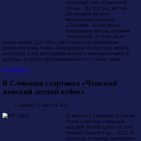
четвертый этап «Соколиной
охоты». На этот раз, местом
дислокации маскота
организаторы выбрали
о.Татышев. Несмотря на
прохладную погоду, на самом
спортивном острове было
полно народу. Для Сёмы уже становится привычным,
купаться в лучах славы. Добродушная птица стала звездой
инстаграм, с ней фотографировались и велопрокатчики, и
роллеры, и просто прогуливающиеся по острову люди.
Подробнее...
В Словакии стартовал «Чешский
женский летний кубок»
Создано: 23 августа 2013
22 августа в Словакии, в городе
Пухов стартовал «Чешский
женский летний кубок» (Czech
Women's Summer Cup – 2013). В
этом году в турнире принимают