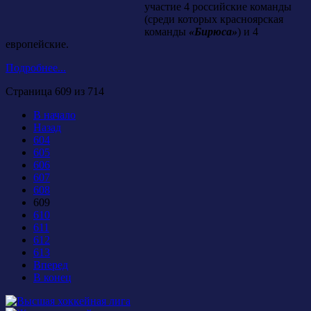
участие 4 российские команды
(среди которых красноярская
команды
«Бирюса»
) и 4
европейские.
Подробнее...
Страница 609 из 714
В начало
Назад
604
605
606
607
608
609
610
611
612
613
Вперед
В конец