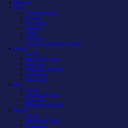
Новости
Клуб
Администрация
История
Документы
Закупки
Арена
Контакты
Правила поведения на арене
Сокол
Состав
Тренерский штаб
Календарь
Турнирная таблица
Атрибутика
Фан-сектор
Рыси
Состав
Тренерский штаб
Календарь
Турнирная таблица
Бирюса
Состав
Тренерский штаб
Календарь